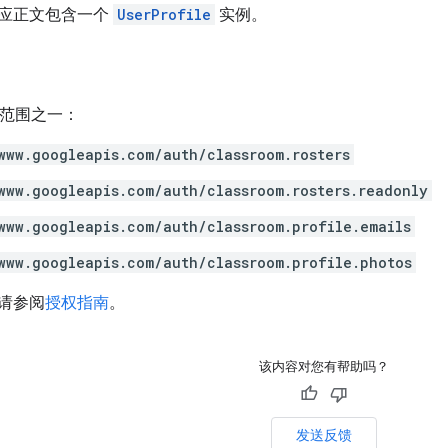
应正文包含一个
UserProfile
实例。
h 范围之一：
www.googleapis.com/auth/classroom.rosters
www.googleapis.com/auth/classroom.rosters.readonly
www.googleapis.com/auth/classroom.profile.emails
www.googleapis.com/auth/classroom.profile.photos
请参阅
授权指南
。
该内容对您有帮助吗？
发送反馈