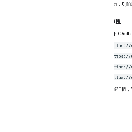
Individual
Students
Options
如果成功，则响
链接
List
Add
On
Attachments
Response
授权范围
材质
Modify
Individual
Students
Options
需要以下 OAut
预览版
https://
提交状态
Time
Of
Day
https://
You
Tube
Video
https://
客户端库参考文档
https://
浏览器
Go
如需了解详情，
Java
.
NET
Node
.
js
PHP
Python
Ruby