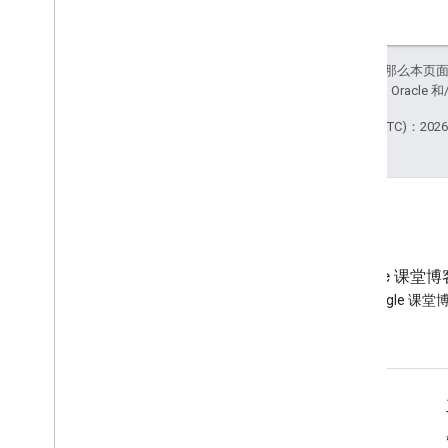
其他参考文档
访问预览版 API
如未另行说明，那么本页
标准查询参数
站政策
。Java 是 Orac
用量限额
最后更新时间 (UTC)：2026-
下载内容
支持用户资格条件的客户端库
支持学习目标的客户端库
博客
Google 课堂博
阅读 Google Workspace 开发
阅读 Google 课堂
者博客
面向开发者的 Google Workspace
平台概览