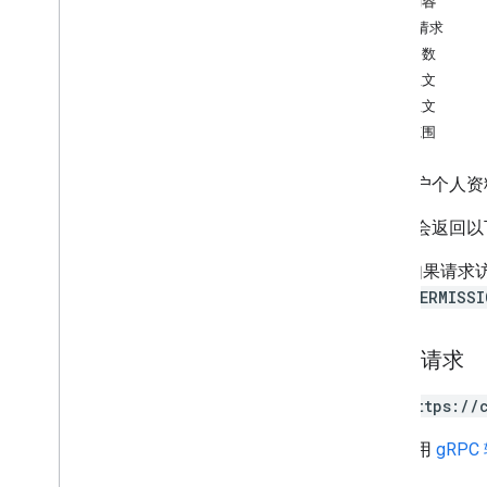
本页内容
course
.
course
Work
.
add
On
HTTP 请求
Attachments
路径参数
course
.
course
Work
.
add
On
请求正文
Attachments
.
student
Submissions
响应正文
course
.
course
Work
.
rubrics
授权范围
course
.
course
Work
.
student
Submissions
courses
.
course
Work
Material
返回用户个人资
course
.
course
Work
Materials
.
add
On
Attachments
此方法会返回以
课程帖子
如果请求
course
.
posts
.
add
On
Attachments
PERMISSI
course
.
posts
.
add
On
Attachments
.
student
Submissions
courses
.
student
Groups
HTTP 请求
courses
.
student
Groups
.
student
Group
Members
GET https://
课程的学生
课程
.
教师
网址采用
gRPC
课程主题