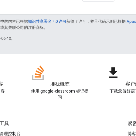
面中的内容已根据
知识共享署名 4.0 许可
获得了许可，并且代码示例已根据
Apac
le 和/或其关联公司的注册商标。
06-10。
file_download
客
堆栈概览
客户
博客
使用 google-classroom 标记提
下载您偏好语
问
工具
紧
管理控制台
博客