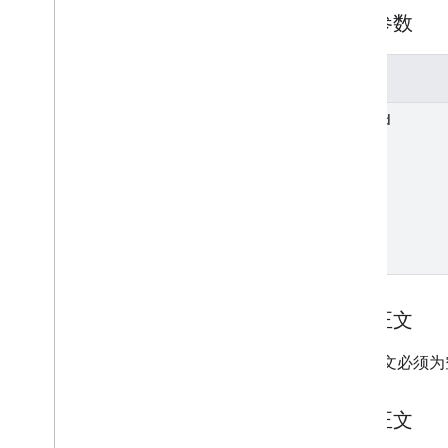
邀请
路径参数
registrations
用户个人资料
概览
参数
check
User
Capability
user
Id
get
user
Profiles
.
guardian
Invitations
user
Profiles
.
guardians
类型
添加上下文
分配对象模式
课程作业类型
日期
请求正文
云端硬盘文件
请求正文必须为
云端硬盘文件夹
表单
成绩类别
响应正文
Grading
Period
Settings