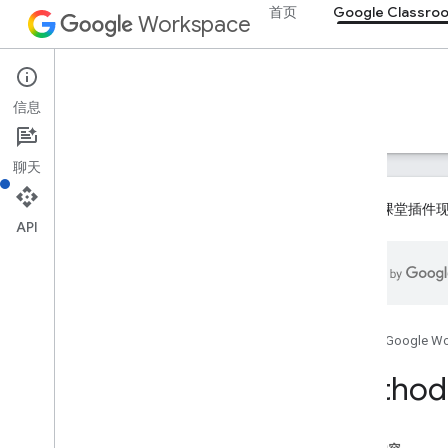
首页
Google Classro
Workspace
Google Classroom
信息
概览
指南
参考文档
支持
聊天
Google 课堂
API
概览
REST 资源
课程
首页
Google W
课程
.
aliases
Method:
课程公告
course
.
announcements
.
add
On
Attachments
课程