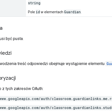
string
id
Guardian
Pole
w elementach
.
ia
usi być pusta.
iedzi
wodzenia treść odpowiedzi obejmuje wystąpienie elementu
Gu
ryzacji
 z tych zakresów OAuth:
www.googleapis.com/auth/classroom.guardianlinks.me.r
www.googleapis.com/auth/classroom.guardianlinks.stud