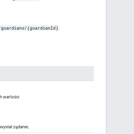
/guardians/{guardianId}
h wartości:
wysłał żądanie;