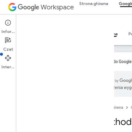
Strona główna
Googl
Workspace
Google Classroom
Informacje
Przegląd
Przewodniki
Materiały referencyjne
P
Czat
Dodatki do Google
Interfejs API
Przegląd
Tłumaczenia wyge
Zasoby REST
szkolenia
kursy
.
aliasy
Strona główna
kursy
.
ogłoszenia
Method:
kursy
.
announcements
.
add
On
Attachments
kursy
.
course
Work