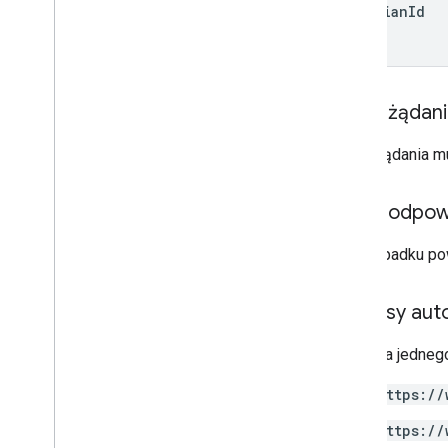
guardian
Id
Opcje uczniów
Link
Odpowiedź List
Add
On
Attachments
Materiał
Treść żądan
Modyfikowanie
Indywidualnych
Opcje
Uczniowie
Treść żądania m
Wersja testowa
Stan zadania
Pora dnia
Treść odpow
Film w You
Tube
W przypadku po
Dokumentacja biblioteki klienta
Przeglądarka
Zakresy auto
Go
Java
Wymaga jednego
.
NET
https://
Node
.
js
PHP
https://
Python