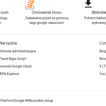
file_download
sroom
Omówienie stosu
Bibliotek
blogu
Zadawanie pytań za pomocą
Pobierz bibliot
m
tagu google-classroom
wybraneg
Narzędzia
Con
Konsola administracyjna
Blog
Panel Apps Script
News
konsola Google Cloud
X (T
APIs Explorer
You
 Platform
Google AI
Wszystkie usługi