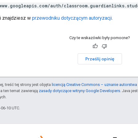
www.googleapis.com/auth/classroom.guardianlinks.stud
ji znajdziesz w
przewodniku dotyczącym autoryzacji
.
Czy te wskazówki były pomocne?
Prześlij opinię
j, treść tej strony jest objęta
licencją Creative Commons – uznanie autorstwa 
a ten temat zawierają
zasady dotyczące witryny Google Developers
. Java je
ych.
6-06-10 UTC.