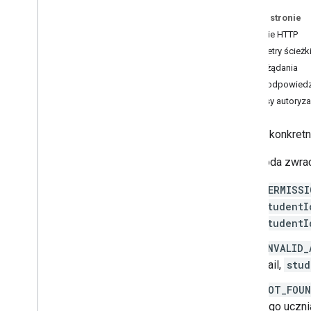
kursów
.
course
Work
.
add
On
Na tej stronie
Attachments
Żądanie HTTP
kursy
.
course
Work
.
add
On
Attachments
.
Parametry ścieżk
student
Submissions
Treść żądania
course
.
course
Work
.
rubrics
Treść odpowiedz
kursy
.
course
Work
.
student
Submissions
Zakresy autoryza
kursy
.
course
Work
Materials
kursów
.
course
Work
Materials
.
add
On
Attachments
Zwraca konkretn
kursy
.
wpisy
Ta metoda zwrac
course
.
posts
.
add
On
Attachments
kursy
.
posts
.
add
On
Attachments
.
PERMISSI
student
Sub
Submissions
studentI
courses
.
student
Groups
studentI
courses
.
student
Groups
.
student
Group
Members
INVALID_
kursy
.
uczniowie
mail,
stud
kursy
.
nauczyciele
kursy
.
topics
NOT_FOU
Zaproszenia
tego uczni