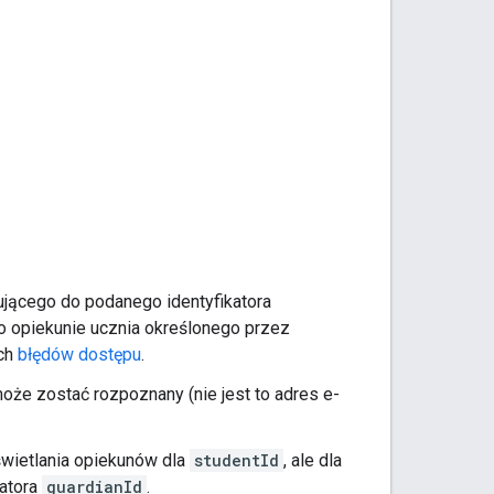
ującego do podanego identyfikatora
i o opiekunie ucznia określonego przez
ych
błędów dostępu
.
e może zostać rozpoznany (nie jest to adres e-
yświetlania opiekunów dla
studentId
, ale dla
katora
guardianId
.