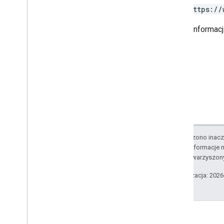
https://
Ruby
Więcej informac
Inne informacje
Dostęp do interfejsów API podglądu
Standardowe parametry zapytania
Limity wykorzystania
Pobrania
Biblioteki klienta z wsparciem
dotyczącym kwalifikacji
użytkowników
Biblioteki klienta z obsługą celów
O ile nie stwierdzono inacze
edukacyjnych
Szczegółowe informacje n
podmiotów stowarzyszon
Ostatnia aktualizacja: 202