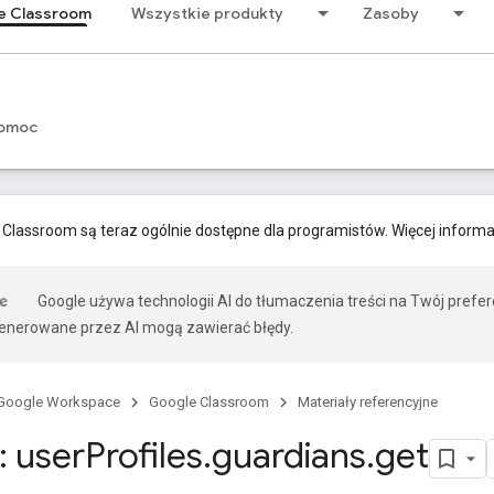
e Classroom
Wszystkie produkty
Zasoby
omoc
 Classroom są teraz ogólnie dostępne dla programistów. Więcej informa
Google używa technologii AI do tłumaczenia treści na Twój prefe
nerowane przez AI mogą zawierać błędy.
Google Workspace
Google Classroom
Materiały referencyjne
 user
Profiles
.
guardians
.
get