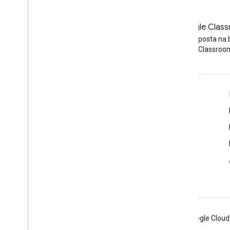
Blog
Blog Google Clas
Przeczytaj bloga Google
Przeczytaj posta na 
Workspace Developers
Google Classroo
Google Workspace dla programistów
Omówienie platformy
Usługi dla deweloperów
Informacje o wersjach
Pomoc dla programistów
Warunki usługi
Android
Chrome
Firebase
Google Cloud