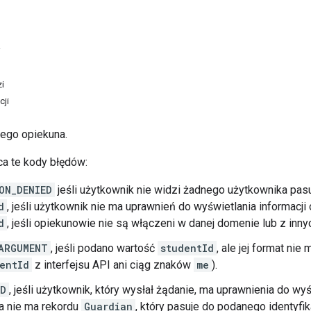
i
i
cji
ego opiekuna.
a te kody błędów:
ON_DENIED
jeśli użytkownik nie widzi żadnego użytkownika pas
d
, jeśli użytkownik nie ma uprawnień do wyświetlania informacj
d
, jeśli opiekunowie nie są włączeni w danej domenie lub z inn
ARGUMENT
, jeśli podano wartość
studentId
, ale jej format ni
entId
z interfejsu API ani ciąg znaków
me
).
ND
, jeśli użytkownik, który wysłał żądanie, ma uprawnienia do w
a nie ma rekordu
Guardian
, który pasuje do podanego identyfi