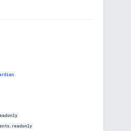
ardian
.
eadonly
ents.readonly