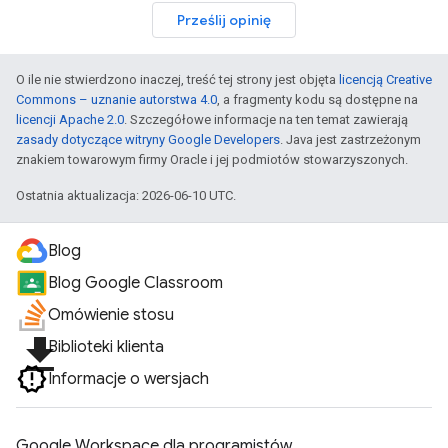
Prześlij opinię
O ile nie stwierdzono inaczej, treść tej strony jest objęta
licencją Creative
Commons – uznanie autorstwa 4.0
, a fragmenty kodu są dostępne na
licencji Apache 2.0
. Szczegółowe informacje na ten temat zawierają
zasady dotyczące witryny Google Developers
. Java jest zastrzeżonym
znakiem towarowym firmy Oracle i jej podmiotów stowarzyszonych.
Ostatnia aktualizacja: 2026-06-10 UTC.
Blog
Blog Google Classroom
Omówienie stosu
file_download
Biblioteki klienta
Informacje o wersjach
Google Workspace dla programistów