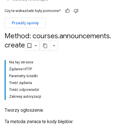
entSubmissions
Czy te wskazówki były pomocne?
Prześlij opinię
ments
Method: courses
.
announcements
.
create
Submissions
Na tej stronie
ers
Żądanie HTTP
Parametry ścieżki
Treść żądania
Treść odpowiedzi
Zakresy autoryzacji
Tworzy ogłoszenie.
Ta metoda zwraca te kody błędów: