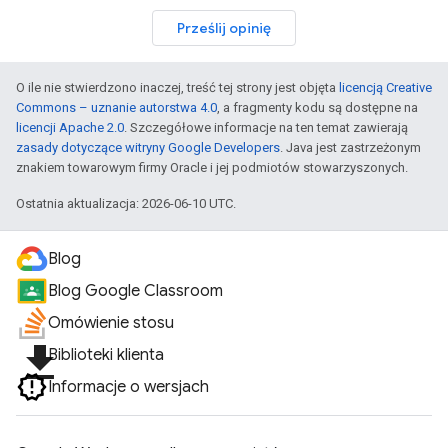
Prześlij opinię
O ile nie stwierdzono inaczej, treść tej strony jest objęta
licencją Creative
Commons – uznanie autorstwa 4.0
, a fragmenty kodu są dostępne na
licencji Apache 2.0
. Szczegółowe informacje na ten temat zawierają
zasady dotyczące witryny Google Developers
. Java jest zastrzeżonym
znakiem towarowym firmy Oracle i jej podmiotów stowarzyszonych.
Ostatnia aktualizacja: 2026-06-10 UTC.
Blog
Blog Google Classroom
Omówienie stosu
file_download
Biblioteki klienta
Informacje o wersjach