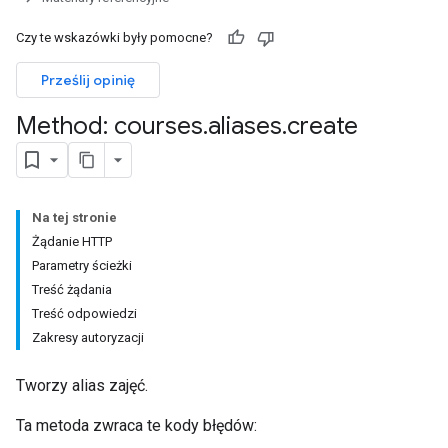
ments
Czy te wskazówki były pomocne?
Prześlij opinię
Submissions
Method: courses
.
aliases
.
create
ers
Na tej stronie
Żądanie HTTP
Parametry ścieżki
Treść żądania
Treść odpowiedzi
Zakresy autoryzacji
Tworzy alias zajęć.
Ta metoda zwraca te kody błędów: