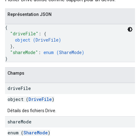
Représentation JSON
{
"driveFile"
: 
{
object (
DriveFile
)
}
,
"shareMode"
: 
enum (
ShareMode
)
}
Champs
drive
File
object (
DriveFile
)
Détails des fichiers Drive.
share
Mode
enum (
ShareMode
)