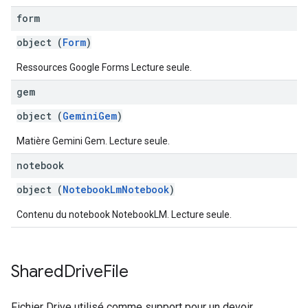
form
object (
Form
)
Ressources Google Forms Lecture seule.
gem
object (
GeminiGem
)
Matière Gemini Gem. Lecture seule.
notebook
object (
NotebookLmNotebook
)
Contenu du notebook NotebookLM. Lecture seule.
Shared
Drive
File
Fichier Drive utilisé comme support pour un devoir.