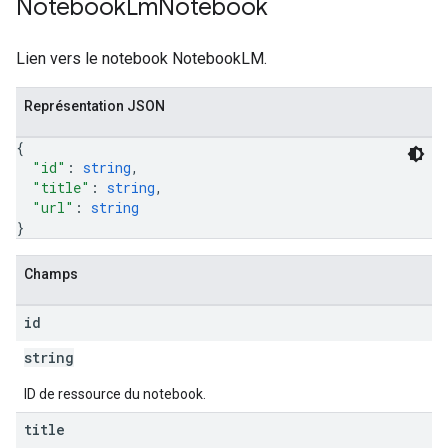
Notebook
Lm
Notebook
Lien vers le notebook NotebookLM.
Représentation JSON
{
"id"
: 
string
,
"title"
: 
string
,
"url"
: 
string
}
Champs
id
string
ID de ressource du notebook.
title