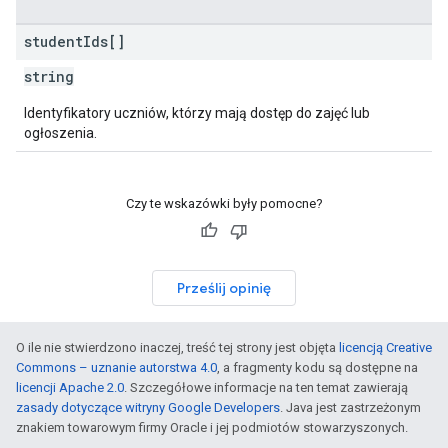
student
Ids[]
string
Identyfikatory uczniów, którzy mają dostęp do zajęć lub
ogłoszenia.
Czy te wskazówki były pomocne?
Prześlij opinię
O ile nie stwierdzono inaczej, treść tej strony jest objęta
licencją Creative
Commons – uznanie autorstwa 4.0
, a fragmenty kodu są dostępne na
licencji Apache 2.0
. Szczegółowe informacje na ten temat zawierają
zasady dotyczące witryny Google Developers
. Java jest zastrzeżonym
znakiem towarowym firmy Oracle i jej podmiotów stowarzyszonych.