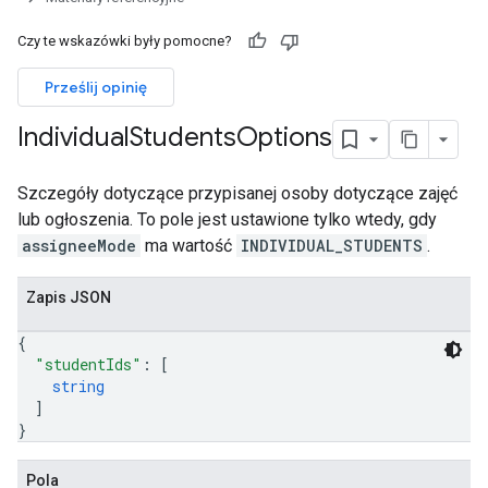
Czy te wskazówki były pomocne?
ers
Prześlij opinię
Individual
Students
Options
Szczegóły dotyczące przypisanej osoby dotyczące zajęć
lub ogłoszenia. To pole jest ustawione tylko wtedy, gdy
assigneeMode
ma wartość
INDIVIDUAL_STUDENTS
.
Zapis JSON
{
"studentIds"
: 
[
string
]
}
Pola