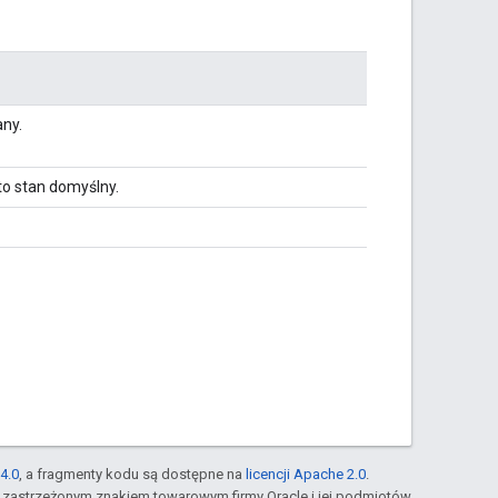
any.
to stan domyślny.
4.0
, a fragmenty kodu są dostępne na
licencji Apache 2.0
.
st zastrzeżonym znakiem towarowym firmy Oracle i jej podmiotów