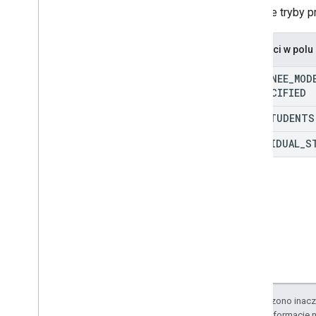
Możliwe tryby p
rejestracje
Profile użytkowników
zaproszenia
_
profili
.
guardian
Wartości w pol
profile
Profiles
.
guardians
ASSIGNEE
_
MOD
UNSPECIFIED
Typy
Add
On
Context
ALL
_
STUDENTS
Tryb przypisania
INDIVIDUAL
_
S
Typ zadania
Data
Plik na Dysku
Folder Dysku
Formularz
Kategoria ocen
Grading
Period
Settings
Opcje uczniów
Link
O ile nie stwierdzono inacze
Odpowiedź List
Add
On
Attachments
Szczegółowe informacje n