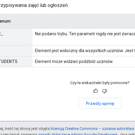
rzypisywania zajęć lub ogłoszeń.
u enum
E
_
Nie podano trybu. Ten parametr nigdy nie jest zwrac
Element jest widoczny dla wszystkich uczniów. Jest 
TUDENTS
Element może widzieć podzbiór uczniów.
Czy te wskazówki były pomocne?
Prześlij opinię
j, treść tej strony jest objęta
licencją Creative Commons – uznanie autorstwa 
a ten temat zawierają
zasady dotyczące witryny Google Developers
. Java je