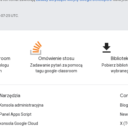
5-07-25 UTC.
file_download
sroom
Omówienie stosu
Bibliotek
blogu
Zadawanie pytań za pomocą
Pobierz bibliot
m
tagu google-classroom
wybraneg
Narzędzia
Con
Konsola administracyjna
Blog
Panel Apps Script
News
konsola Google Cloud
X (T