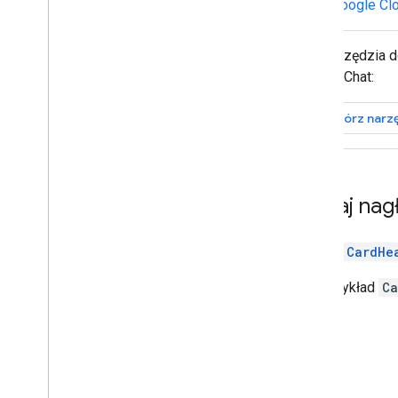
Google Cl
Wdrażanie
,
testowanie i
rozwiązywanie problemów
Tworzenie wdrożeń i zarządzanie nimi
Użyj narzędzia d
Testowanie funkcji interaktywnych
Google Chat:
Błędy w logu
Rozwiązywanie problemów
Otwórz narzę
Przekształcanie interaktywnej
aplikacji do czatu w dodatek do
Google Workspace
Dodaj nag
Publikowanie w Google Workspace
Marketplace
Widżet
CardHe
Publikowanie aplikacji do obsługi
czatu w Google Workspace
Oto przykład
Ca
Marketplace
Wymagania dotyczące
przetwarzania i sprawdzania
publicznych aplikacji Google Chat
Zarządzanie opublikowanymi
aplikacjami Google Chat