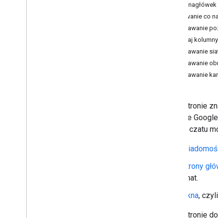
Dodaj nagłówek
Zidentyfikuj potrzeby użytkowników
Dodawanie co naj
Definiowanie wszystkich ścieżek
Dodawanie poz
użytkownika
Dodaj kolumny
Wybieranie architektury aplikacji do
obsługi Google Chat
Dodawanie siat
Projektowanie interakcji użytkowników
Dodawanie obr
Dodawanie kar
model Build
Wysyłaj wiadomości i zarządzaj nimi
Na tej stronie z
Przegląd
aplikacje Googl
Wyślij wiadomość
obsługi czatu mo
Tworzenie i aktualizowanie kart
użytkowników
Wiadomoś
Formatowanie wiadomości
Tworzenie interfejsów użytkownika
Strony gł
Karty budowania
Chat.
Dodawanie tekstu i obrazów
Okna
, czy
Dodawanie interaktywnych
elementów interfejsu
Na tej stronie d
Zarządzanie wiadomościami