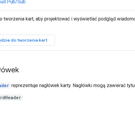
oud Pub/Sub
o tworzenia kart, aby projektować i wyświetlać podgląd wiadomoś
dzie do tworzenia kart
łówek
ader
reprezentuje nagłówek karty. Nagłówki mogą zawierać tytuł,
rdHeader
: