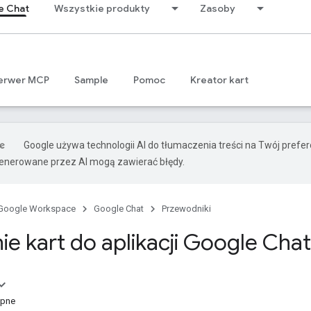
e Chat
Wszystkie produkty
Zasoby
erwer MCP
Sample
Pomoc
Kreator kart
Google używa technologii AI do tłumaczenia treści na Twój prefe
nerowane przez AI mogą zawierać błędy.
Google Workspace
Google Chat
Przewodniki
ie kart do aplikacji Google Chat
ępne