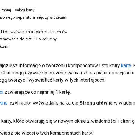
mniej 1 sekcji karty
iomego separatora między widżetami
ki do wyświetlania kolekcji elementów
amowania do siatki lub kolumny
uzeli
najdziesz informacje o tworzeniu komponentów i struktury
karty
.
e Chat mogą używać do prezentowania i zbierania informacji od 
gą tworzyć i wyświetlać karty w tych interfejsach:
ci
zawierające co najmniej 1 kartę.
ówne
, czyli karty wyświetlane na karcie
Strona główna
w wiadomo
li karty, które otwierają się w nowym oknie z wiadomości i stron 
owiesz się więcej o tych komponentach karty: