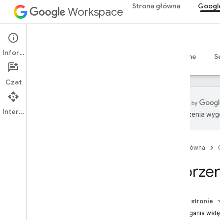
Strona główna
Googl
Workspace
Google Chat
Informacje
Przegląd
Przewodniki
Materiały referencyjne
S
Czat
Interfejs API
Tłumaczenia wyge
Rozpocznij
Omówienie funkcji Programowanie z
Google Chat
Strona główna
Programuj w Google Workspace
Tworzen
Krótkie wprowadzenia
Uwierzytelnianie i autoryzacja
Wywoływanie interfejsu Chat API
Na tej stronie
Wymagania wst
Plan