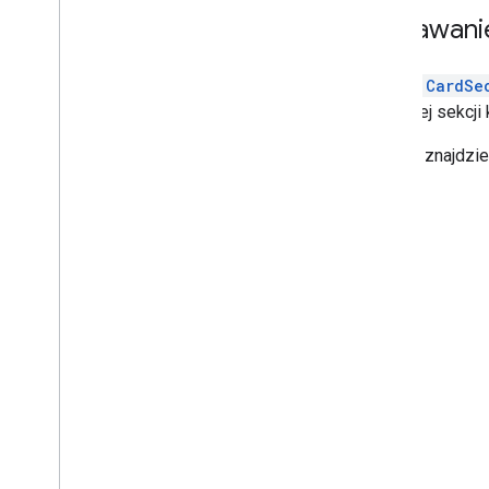
Dodawanie 
Widżet
CardSe
W każdej sekcji 
Poniżej znajdzi