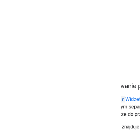
Dodawanie p
divider
Widże
wizualnym separ
łatwiejsze do pr
Poniżej znajduje