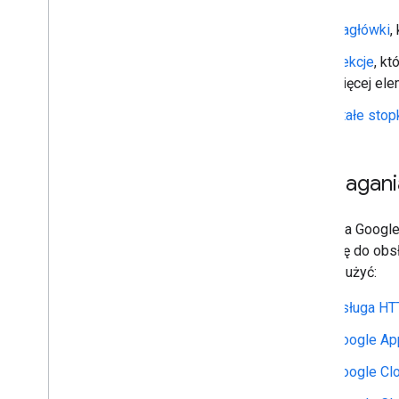
Sprawdzanie stanu przeczytania
Nagłówki
,
wiadomości
Praca w pokojach
Sekcje
, k
Organizowanie pokoi w sekcje
więcej ele
Zarządzanie użytkownikami w
pokojach
Stałe stop
Reagowanie na wiadomości
Korzystanie z niestandardowych
emotikonów
Wymagani
Przesyłanie i pobieranie załączników
Interakcje z użytkownikami
Aplikacja Googl
Praca z wydarzeniami z Google Chat
aplikację do obs
Identyfikowanie i określanie
użytkowników Google Chat
chcesz użyć:
Zarządzanie stanem dostępności
użytkowników
Usługa H
Wpisz przydatne komunikaty o
błędach
Google Ap
Poznaj przykłady aplikacji Google Chat
Google Cl
i samouczki