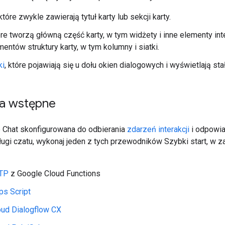
 które zwykle zawierają tytuł karty lub sekcji karty.
tóre tworzą główną część karty, w tym widżety i inne elementy i
mentów struktury karty, w tym kolumny i siatki.
ki
, które pojawiają się u dołu okien dialogowych i wyświetlają stał
a wstępne
e Chat skonfigurowana do odbierania
zdarzeń interakcji
i odpowia
ługi czatu, wykonaj jeden z tych przewodników Szybki start, w 
TTP
z Google Cloud Functions
ps Script
oud Dialogflow CX