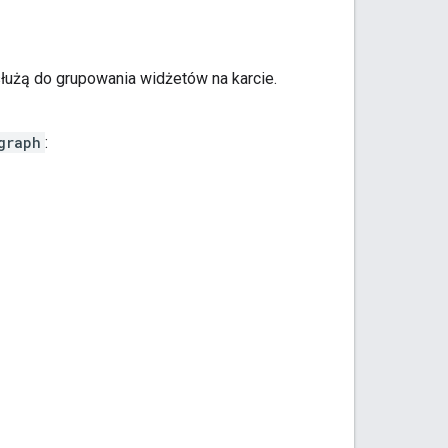
służą do grupowania widżetów na karcie.
graph
: