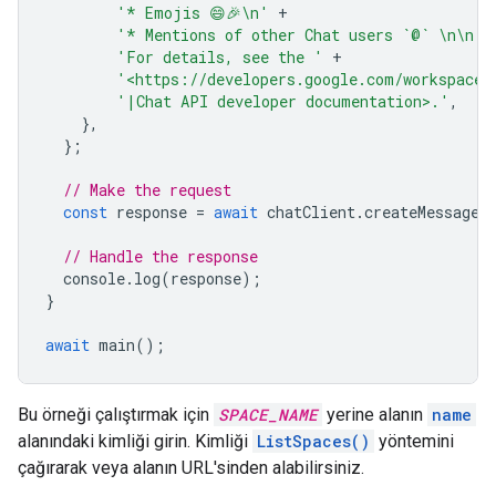
'* Emojis 😄🎉\n'
+
'* Mentions of other Chat users `@` \n\n'
'For details, see the '
+
'<https://developers.google.com/workspace/
'|Chat API developer documentation>.'
,
},
};
// Make the request
const
response
=
await
chatClient
.
createMessage
(
// Handle the response
console
.
log
(
response
);
}
await
main
();
Bu örneği çalıştırmak için
SPACE_NAME
yerine alanın
name
alanındaki kimliği girin. Kimliği
ListSpaces()
yöntemini
çağırarak veya alanın URL'sinden alabilirsiniz.