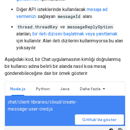
Diğer API isteklerinde kullanılacak
mesaja ad
vermenizi
sağlayan
messageId
alanı.
thread.threadKey
ve
messageReplyOption
alanları,
bir ileti dizisini başlatmak veya yanıtlamak
için kullanılır. Alan ileti dizilerini kullanmıyorsa bu alan
yoksayılır.
Aşağıdaki kod, bir Chat uygulamasının kimliği doğrulanmış
bir kullanıcı adına belirli bir alanda nasıl kısa mesaj
gönderebileceğine dair bir örnek gösterir:
Node.js
Python
Java
Daha fazla
chat/client-libraries/cloud/create-
message-user-cred.js
GitHub'da göster