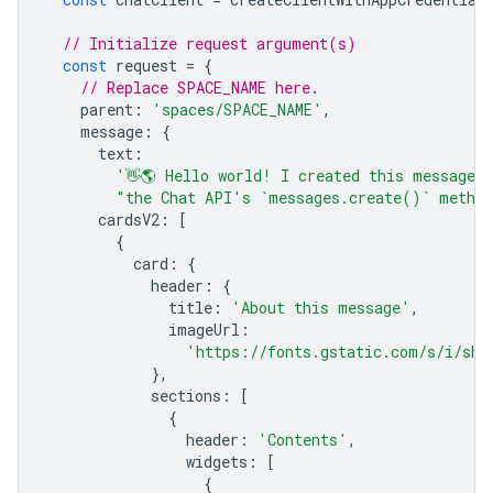
// Initialize request argument(s)
const
request
=
{
// Replace SPACE_NAME here.
parent
:
'spaces/SPACE_NAME'
,
message
:
{
text
:
'👋🌎 Hello world! I created this message 
"the Chat API's `messages.create()` metho
cardsV2
:
[
{
card
:
{
header
:
{
title
:
'About this message'
,
imageUrl
:
'https://fonts.gstatic.com/s/i/sho
},
sections
:
[
{
header
:
'Contents'
,
widgets
:
[
{