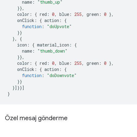
name
:
"thumb_up"
}},
color
:
{
red
:
0
,
blue
:
255
,
green
:
0
},
onClick
:
{
action
:
{
function
:
"doUpvote"
}}
},
{
icon
:
{
material_icon
:
{
name
:
"thumb_down"
}},
color
:
{
red
:
0
,
blue
:
255
,
green
:
0
},
onClick
:
{
action
:
{
function
:
"doDownvote"
}}
}]}}]
}
Özel mesaj gönderme