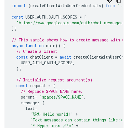
import
{
createClientWithUserCredentials
}
from
'./a
const
USER_AUTH_OAUTH_SCOPES
=
[
'https://www.googleapis.com/auth/chat.messages.c
];
// This sample shows how to create message with us
async
function
main
()
{
// Create a client
const
chatClient
=
await
createClientWithUserCre
USER_AUTH_OAUTH_SCOPES
,
);
// Initialize request argument(s)
const
request
=
{
// Replace SPACE_NAME here.
parent
:
'spaces/SPACE_NAME'
,
message
:
{
text
:
'👋🌎 Hello world!'
+
'Text messages can contain things like:\n\
'* Hyperlinks 🔗\n'
+