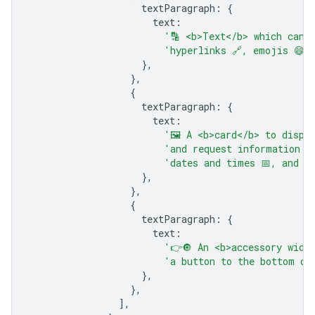
textParagraph
:
{
text
:
'🔡 <b>Text</b> which can 
'hyperlinks 🔗, emojis 😄🎉
},
},
{
textParagraph
:
{
text
:
'🖼️ A <b>card</b> to displ
'and request information s
'dates and times 📅, and se
},
},
{
textParagraph
:
{
text
:
'👉🔘 An <b>accessory widg
'a button to the bottom of
},
},
],