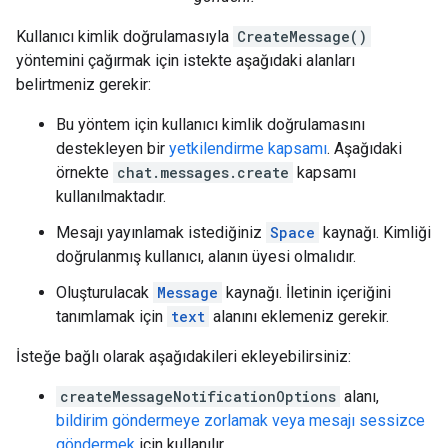
Kullanıcı kimlik doğrulamasıyla
CreateMessage()
yöntemini çağırmak için istekte aşağıdaki alanları
belirtmeniz gerekir:
Bu yöntem için kullanıcı kimlik doğrulamasını
destekleyen bir
yetkilendirme kapsamı
. Aşağıdaki
örnekte
chat.messages.create
kapsamı
kullanılmaktadır.
Mesajı yayınlamak istediğiniz
Space
kaynağı. Kimliği
doğrulanmış kullanıcı, alanın üyesi olmalıdır.
Oluşturulacak
Message
kaynağı. İletinin içeriğini
tanımlamak için
text
alanını eklemeniz gerekir.
İsteğe bağlı olarak aşağıdakileri ekleyebilirsiniz:
createMessageNotificationOptions
alanı,
bildirim göndermeye zorlamak veya mesajı sessizce
göndermek
için kullanılır.