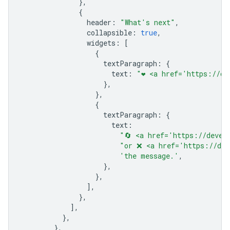
},
{
header
:
"What's next"
,
collapsible
:
true
,
widgets
:
[
{
textParagraph
:
{
text
:
"❤️ <a href='https://d
},
},
{
textParagraph
:
{
text
:
"🔄 <a href='https://devel
"or ❌ <a href='https://dev
'the message.'
,
},
},
],
},
],
},
},