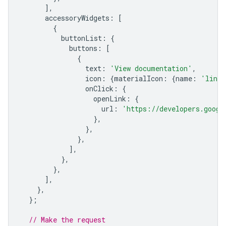
],
accessoryWidgets
:
[
{
buttonList
:
{
buttons
:
[
{
text
:
'View documentation'
,
icon
:
{
materialIcon
:
{
name
:
'link'
onClick
:
{
openLink
:
{
url
:
'https://developers.googl
},
},
},
],
},
},
],
},
};
// Make the request