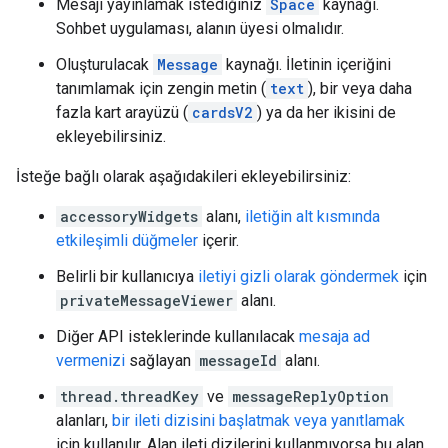
Mesajı yayınlamak istediğiniz
Space
kaynağı.
Sohbet uygulaması, alanın üyesi olmalıdır.
Oluşturulacak
Message
kaynağı. İletinin içeriğini
tanımlamak için zengin metin (
text
), bir veya daha
fazla kart arayüzü (
cardsV2
) ya da her ikisini de
ekleyebilirsiniz.
İsteğe bağlı olarak aşağıdakileri ekleyebilirsiniz:
accessoryWidgets
alanı,
iletiğin alt kısmında
etkileşimli düğmeler
içerir.
Belirli bir kullanıcıya
iletiyi gizli olarak göndermek
için
privateMessageViewer
alanı.
Diğer API isteklerinde kullanılacak
mesaja ad
vermenizi
sağlayan
messageId
alanı.
thread.threadKey
ve
messageReplyOption
alanları,
bir ileti dizisini başlatmak veya yanıtlamak
için kullanılır. Alan ileti dizilerini kullanmıyorsa bu alan