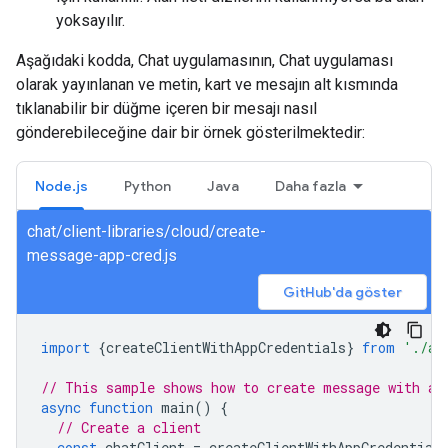
yoksayılır.
Aşağıdaki kodda, Chat uygulamasının, Chat uygulaması
olarak yayınlanan ve metin, kart ve mesajın alt kısmında
tıklanabilir bir düğme içeren bir mesajı nasıl
gönderebileceğine dair bir örnek gösterilmektedir:
Node.js
Python
Java
Daha fazla
chat/client-libraries/cloud/create-
message-app-cred.js
GitHub'da göster
import
{
createClientWithAppCredentials
}
from
'./au
// This sample shows how to create message with ap
async
function
main
()
{
// Create a client
const
chatClient
=
createClientWithAppCredential