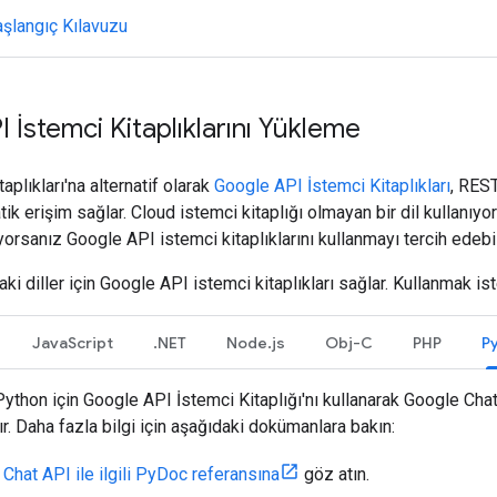
aşlangıç Kılavuzu
 İstemci Kitaplıklarını Yükleme
aplıkları'na alternatif olarak
Google API İstemci Kitaplıkları
, REST
k erişim sağlar. Cloud istemci kitaplığı olmayan bir dil kullanıyor
yorsanız Google API istemci kitaplıklarını kullanmayı tercih edebil
ki diller için Google API istemci kitaplıkları sağlar. Kullanmak ist
JavaScript
.NET
Node.js
Obj-C
PHP
P
ython için Google API İstemci Kitaplığı'nı kullanarak Google Cha
lır. Daha fazla bilgi için aşağıdaki dokümanlara bakın:
Chat API ile ilgili PyDoc referansına
göz atın.