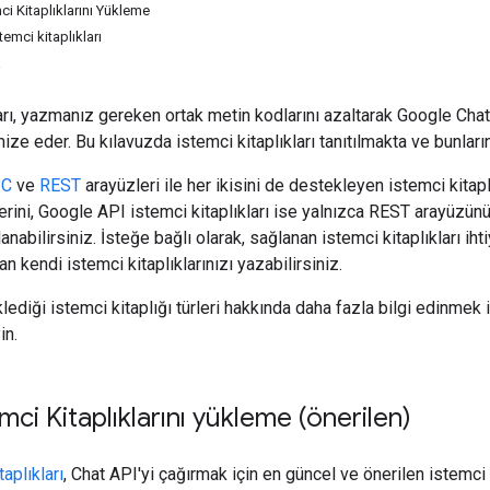
i Kitaplıklarını Yükleme
emci kitaplıkları
a
ları, yazmanız gereken ortak metin kodlarını azaltarak Google Chat
ze eder. Bu kılavuzda istemci kitaplıkları tanıtılmakta ve bunları
PC
ve
REST
arayüzleri ile her ikisini de destekleyen istemci kitapl
rini, Google API istemci kitaplıkları ise yalnızca REST arayüzünü
llanabilirsiniz. İsteğe bağlı olarak, sağlanan istemci kitaplıkları 
n kendi istemci kitaplıklarınızı yazabilirsiniz.
ediği istemci kitaplığı türleri hakkında daha fazla bilgi edinmek 
in.
ci Kitaplıklarını yükleme (önerilen)
aplıkları
, Chat API'yi çağırmak için en güncel ve önerilen istemci k