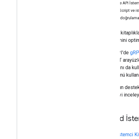
Google API İstemc
Chat API'yi yapılandırma
Apps Script ve ist
Kimlik doğrulam
Plan
Kullanıcılarınızın ihtiyaçlarını belirleyin
İstemci kitaplık
Tüm kullanıcı yolculuklarını tanımlayın
deneyimini optimi
Chat uygulaması mimarisi seçin
Kullanıcı etkileşimlerini tasarlama
Chat API'de
gR
ve REST arayüzle
Derleme
kitaplığını da ku
Mesaj gönderme ve yönetme
arayüzünü kullana
Alanlarla çalışma
Alanları bölümler halinde düzenleme
Google'ın destekl
Alanlarda üyeleri yönetme
makaleyi inceley
Mesajlara tepki verme
Özel emojilerle çalışma
Ekleri yükleme ve indirme
Cloud İstem
Kullanıcılarla etkileşim kurma
Google Chat'teki etkinliklerle çalışma
Cloud İstemci Kit
Google Chat kullanıcılarını belirleme ve