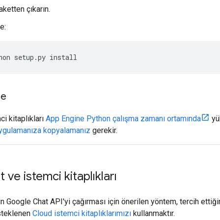
ketten çıkarın.
e:
hon setup.py install
ne
i kitaplıkları
App Engine Python çalışma zamanı ortamında
yük
uygulamanıza kopyalamanız
gerekir.
 ve istemci kitaplıkları
in Google Chat API'yi çağırması için önerilen yöntem, tercih ettiğin
steklenen
Cloud istemci kitaplıklarımızı
kullanmaktır.