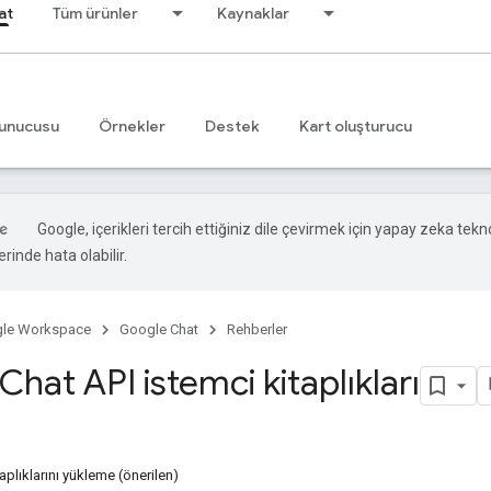
at
Tüm ürünler
Kaynaklar
unucusu
Örnekler
Destek
Kart oluşturucu
Google, içerikleri tercih ettiğiniz dile çevirmek için yapay zeka teknol
rinde hata olabilir.
le Workspace
Google Chat
Rehberler
hat API istemci kitaplıkları
aplıklarını yükleme (önerilen)