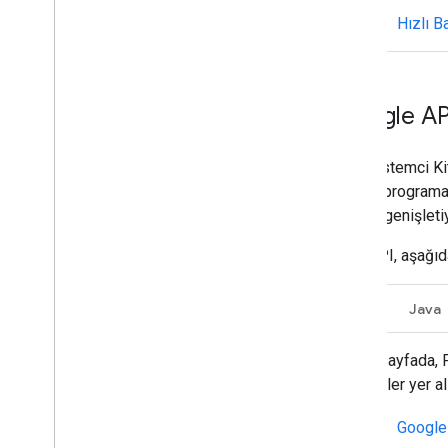
Workspace Marketplace'te
Hızlı B
yayınlama
Herkese açık Chat uygulamaları için
işlem ve inceleme şartları
Yayınlanan Chat uygulamalarını
sürdürme
Google API
Bir uygulamayı devre dışı bırakma veya
silme
Cloud İstemci Kit
API'ye programati
Google Workspace yöneticisi olarak
Chat'i yönetme
projeyi genişleti
Genel bakış
Chat API, aşağıda
Kuruluşunuzda alan arama ve yönetme
Bir alanı belirli kullanıcılar tarafından
bulunabilir hale getirme
Go
Java
Kuruluşunuzu Chat'e taşıyın
Bu sayfada, P
bilgiler yer a
Google 