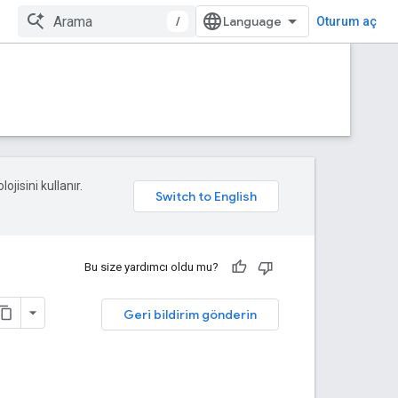
/
Oturum aç
ojisini kullanır.
Bu size yardımcı oldu mu?
Geri bildirim gönderin