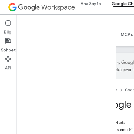
Ana Sayfa
Google Ch
Workspace
Google Chat
Bilgi
Genel bakış
Rehberler
Başvuru Kaynakları
MCP s
Sohbet
API
Yapay zeka çevirile
Başlama
Google Chat ile geliştirme sürecine
genel bakış
Ana Sayfa
Goog
Google Workspace'te geliştirme
Google C
Hızlı başlangıç kılavuzları
Kimlik doğrulaması yapma ve
yetkilendirme
Bu sayfada
Chat API'yi çağırma
Cloud İstemci Kit
İstemci kitaplıklarını yükleme