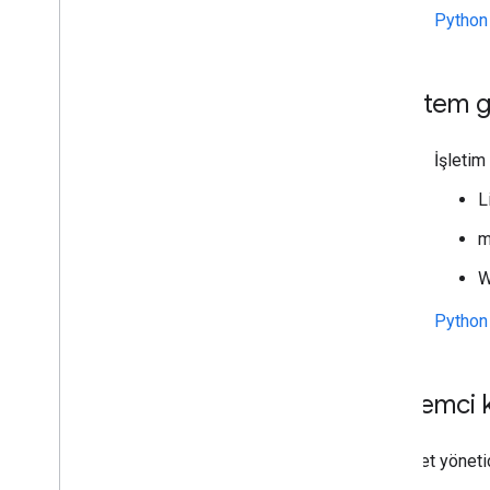
Python 
Sistem g
İşletim
L
m
W
Python 
İstemci 
Paket yönetic