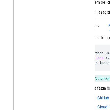
gRPC hem de RES
belirtme
Kullanıcıların müsaitlik durumunu
Chat API, aşağıda
yönetme
Uygulanabilir hata mesajları yazın
Chat uygulaması örneklerini ve
Node.js
eğitimlerini keşfedin
İstemci kitap
Dağıtma
,
test etme ve sorun
giderme
Dağıtım oluşturma ve yönetme
python
-m
Etkileşimli özellikleri test etme
source
<y
Günlük hataları
pip
insta
Sorun giderme
Python
içi
Etkileşimli bir Chat uygulamasını
Google Workspace eklentisine
dönüştürme
Daha fazla bi
GitHub
Google Workspace Marketplace'te
yayınlama
Cloud İ
Chat uygulamalarını Google