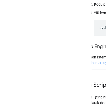
Kodu pa
Yüklem
pyt
App Engi
Python istemc
gibi
bunları 
Apps Script
Çoğu geliştiricin
resmi olarak de