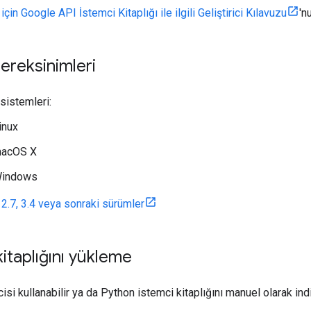
için Google API İstemci Kitaplığı ile ilgili Geliştirici Kılavuzu
'n
ereksinimleri
 sistemleri:
inux
acOS X
indows
2.7, 3.4 veya sonraki sürümler
kitaplığını yükleme
isi kullanabilir ya da Python istemci kitaplığını manuel olarak indi