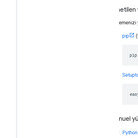
Yönetilen
Yüklemenizi 
pip
(
pip
Setupt
eas
Manuel y
Python 