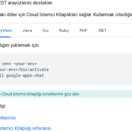
T arayüzlerini destekler.
ki diller için Cloud İstemci Kitaplıkları sağlar. Kullanmak istediğin
Python
Java
Go
Ruby
PHP
.NET
lığını yüklemek için:
venv
<your-env>
our-env>/bin/activate
ll
google-apps-chat
n Cloud istemci kitaplığı örneklerine göz atın.
lgi:
 deposu
stemci Kitaplığı referansı