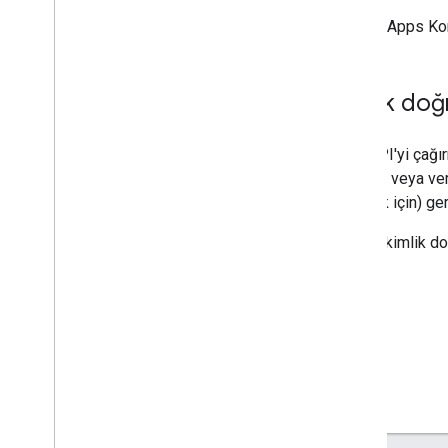
Google Apps Kom
Kimlik do
Chat API'yi çağı
yapmak veya veri
erişmek için) ge
Chat'te kimlik d