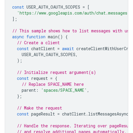
const
USER_AUTH_OAUTH_SCOPES
=
[
'https://www.googleapis.com/auth/chat.messages.r
];
// This sample shows how to list messages with use
async
function
main
()
{
// Create a client
const
chatClient
=
await
createClientWithUserCre
USER_AUTH_OAUTH_SCOPES
,
);
// Initialize request argument(s)
const
request
=
{
// Replace SPACE_NAME here
parent
:
'spaces/SPACE_NAME'
,
};
// Make the request
const
pageResult
=
chatClient
.
listMessagesAsync
(
// Handle the response. Iterating over pageResul
// and resolve additional pages automatically.