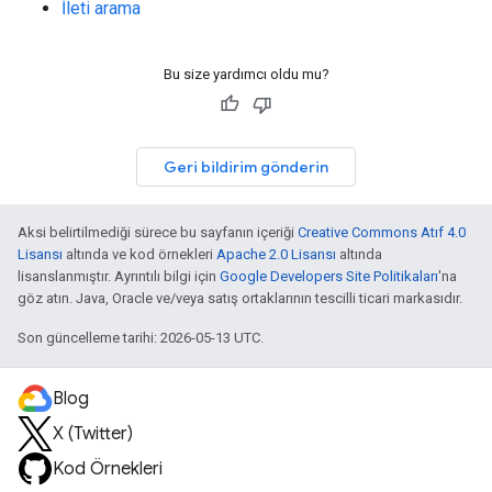
İleti arama
Bu size yardımcı oldu mu?
Geri bildirim gönderin
Aksi belirtilmediği sürece bu sayfanın içeriği
Creative Commons Atıf 4.0
Lisansı
altında ve kod örnekleri
Apache 2.0 Lisansı
altında
lisanslanmıştır. Ayrıntılı bilgi için
Google Developers Site Politikaları
'na
göz atın. Java, Oracle ve/veya satış ortaklarının tescilli ticari markasıdır.
Son güncelleme tarihi: 2026-05-13 UTC.
Blog
X (Twitter)
Kod Örnekleri