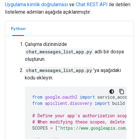
Uygulama kimlik doğrulaması
ve
Chat REST API
ile iletileri
listeleme adımları aşağıda açıklanmıştır:
Python
Çalışma dizininizde
chat_messages_list_app.py
adlı bir dosya
oluşturun.
chat_messages_list_app.py
'ya aşağıdaki
kodu ekleyin:
from
google.oauth2
import
service_account
from
apiclient.discovery
import
build
# Define your app's authorization scopes.
# When modifying these scopes, delete the 
SCOPES
=
[
"https://www.googleapis.com/auth