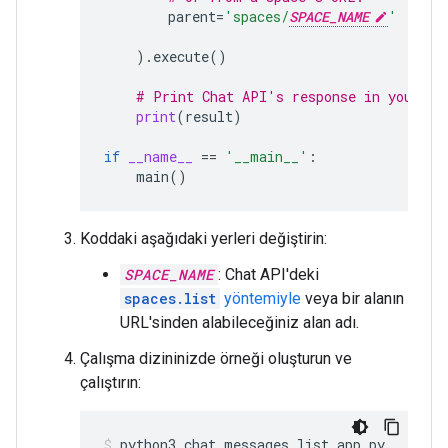
parent
=
'spaces/
SPACE_NAME
'
)
.
execute
()
# Print Chat API's response in your co
print
(
result
)
if
__name__
==
'__main__'
:
main
()
Koddaki aşağıdaki yerleri değiştirin:
SPACE_NAME
: Chat API'deki
spaces.list
yöntemiyle
veya bir alanın
URL'sinden alabileceğiniz alan adı.
Çalışma dizininizde örneği oluşturun ve
çalıştırın:
python3
chat_messages_list_app.py