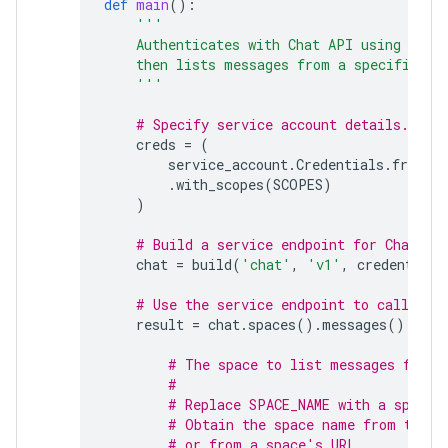
def
main
():
'''
    Authenticates with Chat API using app 
    then lists messages from a specified s
    '''
# Specify service account details.
creds
=
(
service_account
.
Credentials
.
from_s
.
with_scopes
(
SCOPES
)
)
# Build a service endpoint for Chat AP
chat
=
build
(
'chat'
,
'v1'
,
credentials
# Use the service endpoint to call Cha
result
=
chat
.
spaces
()
.
messages
()
.
list
# The space to list messages from.
#
# Replace SPACE_NAME with a space 
# Obtain the space name from the s
# or from a space's URL.