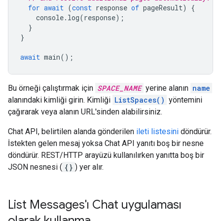
for
await
(
const
response
of
pageResult
)
{
console
.
log
(
response
);
}
}
await
main
();
Bu örneği çalıştırmak için
SPACE_NAME
yerine alanın
name
alanındaki kimliği girin. Kimliği
ListSpaces()
yöntemini
çağırarak veya alanın URL'sinden alabilirsiniz.
Chat API, belirtilen alanda gönderilen
ileti listesini
döndürür.
İstekten gelen mesaj yoksa Chat API yanıtı boş bir nesne
döndürür. REST/HTTP arayüzü kullanılırken yanıtta boş bir
JSON nesnesi (
{}
) yer alır.
List Messages'ı Chat uygulaması
olarak kullanma