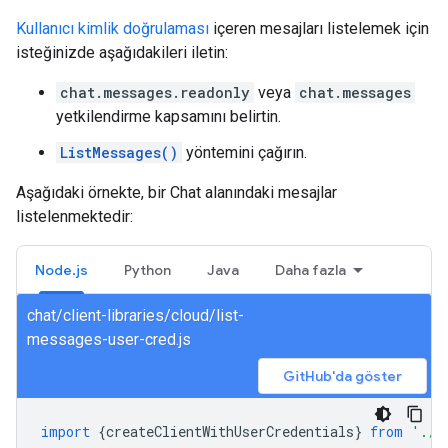
Kullanıcı kimlik doğrulaması
içeren mesajları listelemek için
isteğinizde aşağıdakileri iletin:
chat.messages.readonly
veya
chat.messages
yetkilendirme kapsamını belirtin.
ListMessages()
yöntemini çağırın.
Aşağıdaki örnekte, bir Chat alanındaki mesajlar
listelenmektedir:
Node.js
Python
Java
Daha fazla
chat/client-libraries/cloud/list-
messages-user-cred.js
GitHub'da göster
import
{
createClientWithUserCredentials
}
from
'./a