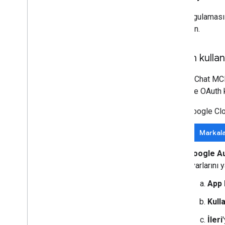
Chat uygulaması 
inceleyin.
OAuth kullanı
Google Chat MCP 
için önce OAuth k
Google Cl
Markala
Google Au
ayarlarını 
App 
Kull
İleri