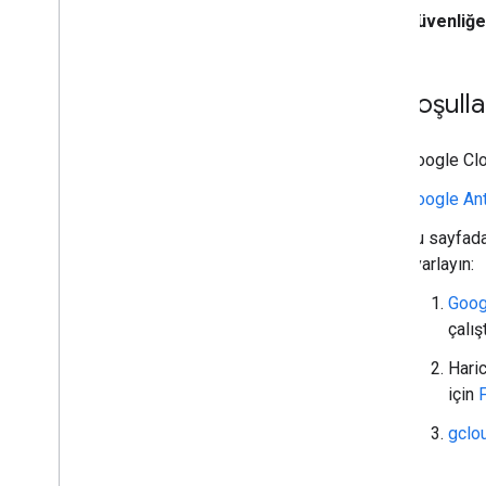
Güvenliğe
Ön koşulla
Google Clo
Google Ant
Bu sayfadak
ayarlayın:
Goog
çalı
Haric
için
gclou