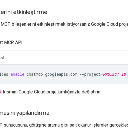
rini etkinleştirme
 MCP bileşenlerini etkinleştirmek istiyorsanız Google Cloud proj
at MCP API
ol
ices
enable
chatmcp.googleapis.com
--project
=
PROJECT_ID
D
kısmını Google Cloud proje kimliğinizle değiştirin.
masını yapılandırma
sunucusunu, görüşme arama gibi salt okunur işlemler gerçekleşt