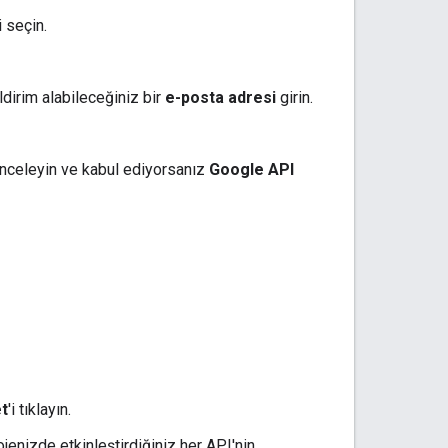
i seçin.
ldirim alabileceğiniz bir
e-posta adresi
girin.
 inceleyin ve kabul ediyorsanız
Google API
t
'i tıklayın.
ojenizde etkinleştirdiğiniz her API'nin