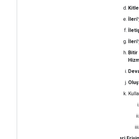
Kitle
İleri
İleti
İleri
Bitir
Hizm
Dev
Oluş
Kulla
Veri Erişi