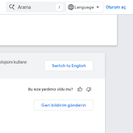
/
Oturum aç
ojisini kullanır.
Bu size yardımcı oldu mu?
Geri bildirim gönderin