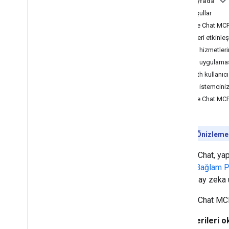
Bu sayfada
Ön koşullar
Google Chat MCP
API'leri etkinle
MCP hizmetlerin
Chat uygulamas
OAuth kullanıcı
MCP istemciniz
Google Chat MCP
Geliştirici Önizleme
Google Chat, yap
Model Bağlam P
gibi yapay zeka 
Google Chat MCP 
Verileri 