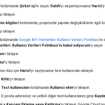
bölümünde
Şirket içi
'ni seçin.
Dahili
'yi seçemiyorsanız
Harici
'y
'yi tıklayın.
şim bilgileri
bölümünde, projenizde yapılan değişikliklerle ilgili bi
'yi tıklayın.
bölümünde
Google API Hizmetleri Kullanıcı Verileri Politikası
'nı
etleri: Kullanıcı Verileri Politikası'nı kabul ediyorum
'u seçin.
am
'ı tıklayın.
tur
'u tıklayın.
nıcı türü için
Harici
'yi seçtiyseniz test kullanıcıları ekleyin:
Kitle
'yi tıklayın.
Test kullanıcıları
bölümünde
Kullanıcı ekle
'yi tıklayın.
E-posta adresinizi ve yetkili diğer test kullanıcılarını girip
Kayde
mi
>
Kapsam Ekleme veya Kaldırma
'yı tıklayın. Google Cloud pr