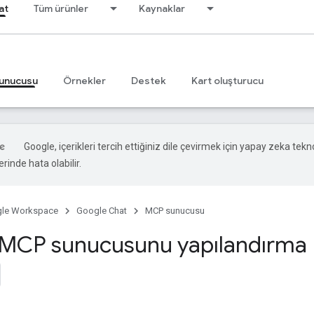
at
Tüm ürünler
Kaynaklar
unucusu
Örnekler
Destek
Kart oluşturucu
Google, içerikleri tercih ettiğiniz dile çevirmek için yapay zeka teknol
rinde hata olabilir.
le Workspace
Google Chat
MCP sunucusu
MCP sunucusunu yapılandırma