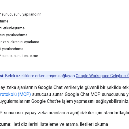
 sunucusunu yapılandırın
ştirme
i etkinleştirme
ını yapılandırma
 rızası ekranını ayarlama
i yapılandırma
 sunucusunu test etme
si:
Belirli özelliklere erken erişim sağlayan
Google Workspace Geliştirici
ay zeka ajanlarının Google Chat verileriyle güvenli bir şekilde et
rotokolü (MCP)
sunucusu sunar. Google Chat MCP sunucusunu yap
uygulamalarının Google Chat'te işlem yapmasını sağlayabilirsiniz
sunucusu, yapay zeka aracılarına aşağıdakiler için standartlaştırı
okuma
: İleti dizilerini listeleme ve arama, iletileri okuma