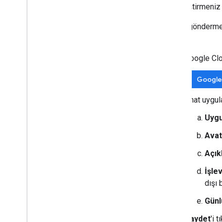
etkinleştirmeniz
Mesaj gönderme 
gerekir.
Google Cl
Google
Chat uygul
Uygu
Avat
Açık
İşlev
dışı 
Günl
Kaydet
'i t