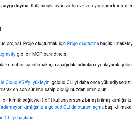
 saygı duyma
: Kullanıcıyla aynı izinleri ve veri yönetimi kontroller
r
ud projesi. Proje oluşturmak için
Proje oluşturma
başlıklı makaley
igravity
gibi bir MCP barındırıcısı.
i komutları çalıştırmak için aşağıdaki adımları uygulayarak gclou
le Cloud KSA'yı yükleyin
. gcloud CLI'yi daha önce yüklediyseniz
ştırarak en son sürüme sahip olduğunuzdan emin olun.
i bir kimlik sağlayıcı (IdP) kullanıyorsanız birleştirilmiş kimliğin
Federasyon kimliğinizle gcloud CLI'da oturum açma
başlıklı makal
d CLI'yı başlatın
.