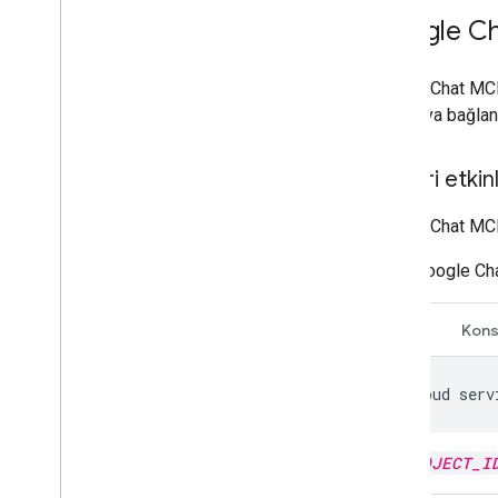
Google Ch
Google Chat MCP
sunucuya bağlana
API'leri etki
Google Chat MCP 
Google Ch
KSA
Kons
gcloud
serv
PROJECT_I