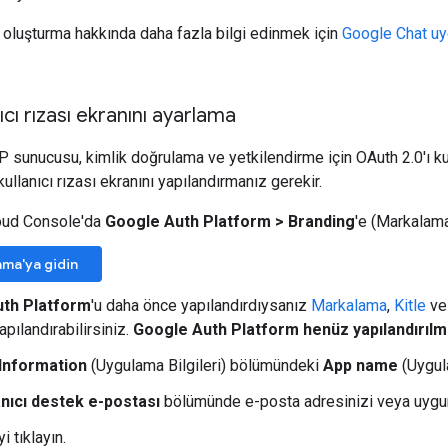
oluşturma hakkında daha fazla bilgi edinmek için
Google Chat u
cı rızası ekranını ayarlama
sunucusu, kimlik doğrulama ve yetkilendirme için OAuth 2.0'ı kul
ullanıcı rızası ekranını yapılandırmanız gerekir.
oud Console'da
Google Auth Platform
>
Branding
'e (Markalama
ma'ya gidin
th Platform
'u daha önce yapılandırdıysanız
Markalama
,
Kitle
v
yapılandırabilirsiniz.
Google Auth Platform henüz yapılandırılm
Information
(Uygulama Bilgileri) bölümündeki
App name
(Uygul
anıcı destek e-postası
bölümünde e-posta adresinizi veya uygun
'yi tıklayın.