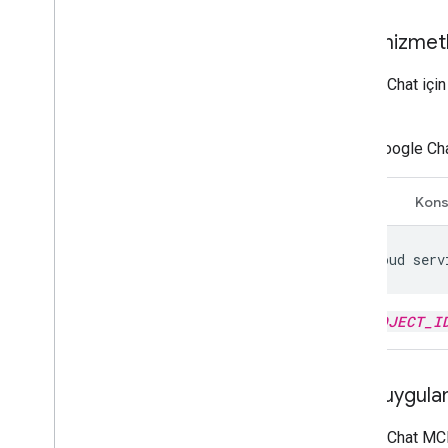
MCP hizmetle
Google Chat için
gerekir:
Google Ch
KSA
Kons
gcloud
serv
PROJECT_I
Chat uygula
Google Chat MCP 