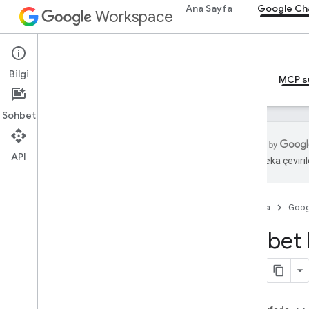
Ana Sayfa
Google Ch
Workspace
Google Chat
Bilgi
Genel bakış
Rehberler
Başvuru Kaynakları
MCP s
Sohbet
API
Yapay zeka çevirile
Rehberler
Chat MCP sunucunuzu
yapılandırma
Ana Sayfa
Goog
Sohbet 
Başvuru Kaynakları
MCP referansı
Genel bakış
Araçlar