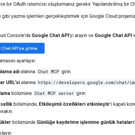
 ve bir OAuth istemcisi oluşturmanız gerekir. Yapılandırılmış bir
gibi yazma işlemleri gerçekleştirmek için Google Cloud projeniz
oud Console'da
Google Chat API
'yi arayın ve
Google Chat API
 Chat API'ye gitme
amasını ayarlayın:
lama adı
alanına
Chat MCP
girin.
ar URL'si
alanına
https://developers.google.com/chat/im
lama
bölümüne
Chat MCP server
girin.
sellik
bölümünde,
Etkileşimli özellikleri etkinleştir
'i kapalı ko
bırakın.
ükler
bölümünde
Günlüğe kaydetme işlemine günlük hataları
ıklayın.