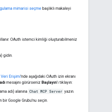
ygulama mimarisi seçme
başlıklı makaleyi
lanır. OAuth istemci kimliği oluşturabilmeniz
) gidin.
e
Veri Erişimi
'nde aşağıdaki OAuth izin ekranı
adı
mesajını görürseniz
Başlayın
'ı tıklayın:
ama adı) alanına
Chat MCP Server
yazın.
 bir Google Grubu'nu seçin.