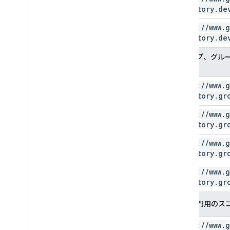
directory
.
de
https:
/
/
www
.
g
directory
.
de
グループ、グルー
コープ
https:
/
/
www
.
g
directory
.
gr
https:
/
/
www
.
g
directory
.
gr
https:
/
/
www
.
g
directory
.
gr
https:
/
/
www
.
g
directory
.
gr
組織部門用のス
https:
/
/
www
.
g