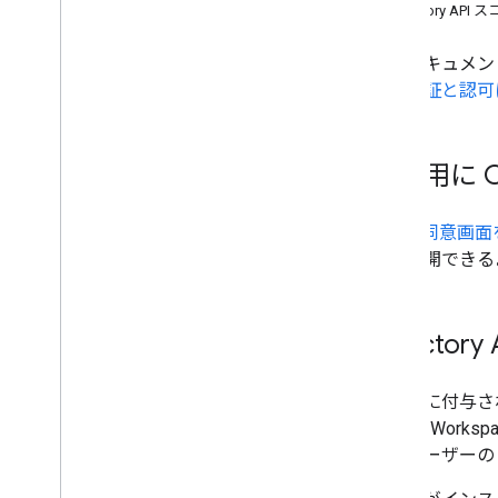
スコープを選択する
Directory API
クイックスタート
クライアント ライブラリをインスト
このドキュメント
ールする
に、
認証と認可
デバイスとブラウザの管理
グループとメンバーを管理
ストラクチャを管理する
認可用に OA
ユーザーとエイリアスの管理
トラブルシューティング
OAuth 同意
Cloud Identity API
リを公開できる
Data Transfer API
Contact Delegation API
Groups Settings API
Director
Groups Migration API
People API
アプリに付与さ
監査、使用状況、セキュリティ
Google Wo
Reports API
は、ユーザーの G
Alert Center API