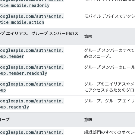
vice
.
mobile
.
readonly
oogleapis
.
com
/
auth
/
admin
.
モバイル デバイスでアク
vice
.
mobile
.
action
プ エイリアス、グループ メンバー用のス
意味
oogleapis
.
com
/
auth
/
admin
.
グループ メンバーのすべ
oup
.
member
めのスコープ。
oogleapis
.
com
/
auth
/
admin
.
グループ メンバーのロー
oup
.
member
.
readonly
oogleapis
.
com
/
auth
/
admin
.
グループのエイリアスやメ
oup
にアクセスするためのグロ
oogleapis
.
com
/
auth
/
admin
.
グループ、グループ エイ
oup
.
readonly
コープ
意味
oogleapis
.
com
/
auth
/
admin
.
組織部門のすべてのオペレ