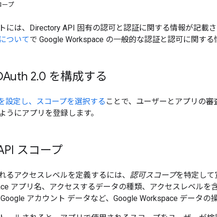
 スコープ
には、Directory API 固有の認可と認証に関する情報が
について
で Google Workspace の一般的な認証と認可に
uth 2
.
0 を構成する
画面を設定し、スコープを選択する
ことで、ユーザーとアプリの審
ようにアプリを登録します。
y API スコープ
れるアクセスレベルを定義するには、
認可スコープ
を特定して
rkspace アプリ名、アクセスするデータの種類、アクセスレベルを含む 
oogle アカウント データなど、Google Workspace 