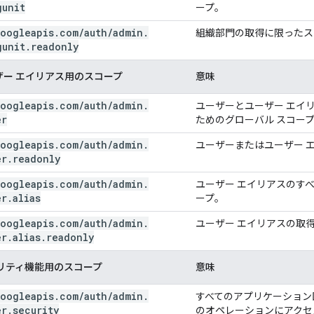
gunit
ープ。
oogleapis
.
com
/
auth
/
admin
.
組織部門の取得に限ったス
gunit
.
readonly
ザー エイリアス用のスコープ
意味
oogleapis
.
com
/
auth
/
admin
.
ユーザーとユーザー エイ
er
ためのグローバル スコー
oogleapis
.
com
/
auth
/
admin
.
ユーザーまたはユーザー 
er
.
readonly
oogleapis
.
com
/
auth
/
admin
.
ユーザー エイリアスのす
er
.
alias
ープ。
oogleapis
.
com
/
auth
/
admin
.
ユーザー エイリアスの取
er
.
alias
.
readonly
リティ機能用のスコープ
意味
oogleapis
.
com
/
auth
/
admin
.
すべてのアプリケーション固
er
.
security
のオペレーションにアクセ