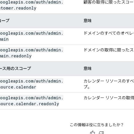
oogleapis
.
com
/
auth
/
admin
.
顧客の取得に限ったスコー
stomer
.
readonly
コープ
意味
oogleapis
.
com
/
auth
/
admin
.
ドメインのすべてのオペレ
main
oogleapis
.
com
/
auth
/
admin
.
ドメインの取得に限ったス
main
.
readonly
ース用のスコープ
意味
oogleapis
.
com
/
auth
/
admin
.
カレンダー リソースのす
source
.
calendar
プ。
oogleapis
.
com
/
auth
/
admin
.
カレンダー リソースの取
source
.
calendar
.
readonly
この情報は役に立ちましたか？