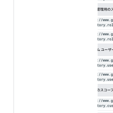
ロール管理用の
https:
/
/
www
.
g
directory
.
ro
https:
/
/
www
.
g
directory
.
ro
カスタム ユーザ
https:
/
/
www
.
g
directory
.
us
https:
/
/
www
.
g
directory
.
us
顧客用のスコー
https:
/
/
www
.
g
directory
.
cu