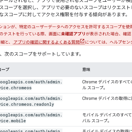
トールされると、アプリで使用されるスコープをユーザーが検
スコープを選択し、アプリで必要のないスコープはリクエスト
なスコープに対してアクセス権限を付与する傾向があります。
ションが、特定のユーザーデータへのアクセスを許可するスコープを使
のテストを行っている際、画面に
未確認アプリ
が表示された場合、確認
詳細と、
アプリの確認に関するよくある質問
については、ヘルプセン
 API は、次のスコープをサポートしています。
コープ
意味
oogleapis
.
com
/
auth
/
admin
.
Chrome デバイスのす
vice
.
chromeos
ル スコープ。
oogleapis
.
com
/
auth
/
admin
.
Chrome デバイスの取得
vice
.
chromeos
.
readonly
oogleapis
.
com
/
auth
/
admin
.
モバイル デバイスのすべ
vice
.
mobile
バル スコープ。
oogleapis
.
com
/
auth
/
admin
.
モバイル デバイスの取得