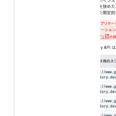
アプリがインス
Email Audit API
け範囲を狭めた
明された限定的
ドメインとライセンス
Reseller API
一般公開アプリケー
Enterprise License Manager API
ます。アプリケーション
Admin Settings API
す。
未確認アプリ
の
Domain Shared Contacts API
Directory
Chrome ブラウザとプリンタ
Chrome プリンタ管理 API
デバイス用のス
Chrome Enterprise Core API
Chrome ブラウザ登録トークン API
https:
/
/
www
.
g
directory
.
de
おすすめの方法
https:
/
/
www
.
g
プッシュ通知
directory
.
de
一括リクエストの送信
パフォーマンス向上のヒント
https:
/
/
www
.
g
directory
.
de
https:
/
/
www
.
g