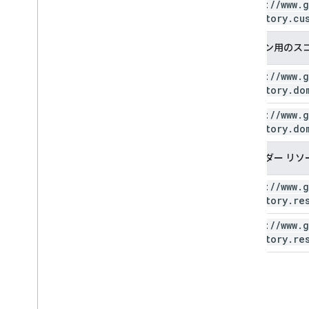
https:
/
/
www
.
g
directory
.
cu
ドメイン用のス
https:
/
/
www
.
g
directory
.
do
https:
/
/
www
.
g
directory
.
do
カレンダー リソ
https:
/
/
www
.
g
directory
.
re
https:
/
/
www
.
g
directory
.
re