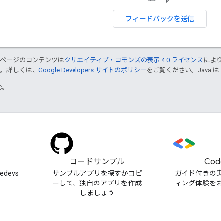
フィードバックを送信
のページのコンテンツは
クリエイティブ・コモンズの表示 4.0 ライセンス
によ
す。詳しくは、
Google Developers サイトのポリシー
をご覧ください。Java は
TC。
）
コードサンプル
Cod
cedevs
サンプルアプリを探すかコピ
ガイド付きの
ーして、独自のアプリを作成
ィング体験を
しましょう