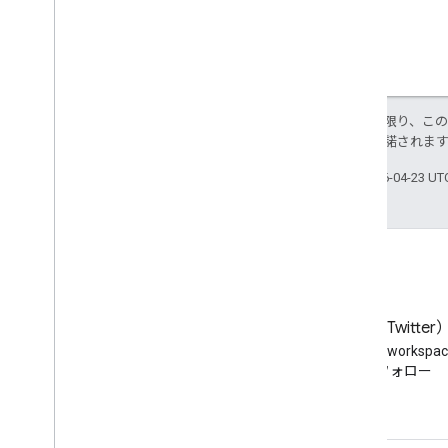
特に記載のない限り、こ
ス
により使用許諾されま
最終更新日 2026-04-23 U
ブログ
X（旧 Twitter
Google Workspace Developers
Twitter で @workspa
ブログを読む
をフォロー