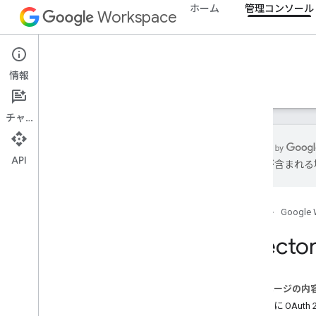
ホーム
管理コンソール
Workspace
Admin console
情報
概要
ガイド
リファレンス
サポート
チャット
API
は誤りが含まれる
概要
使ってみる
ホーム
Google 
OAuth の同意を構成する
Direc
組織構造とリソース
Directory API
概要
このページの内
前提条件
認可用に OAuth 