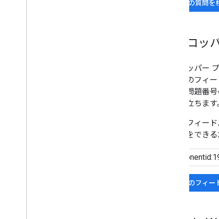
既存の質問を
デベロッ
デベロッパー 
ら同様のフィー
合は、問題番号
けに役立ちます
同様のフィード
の内容をできる
既存のフィー