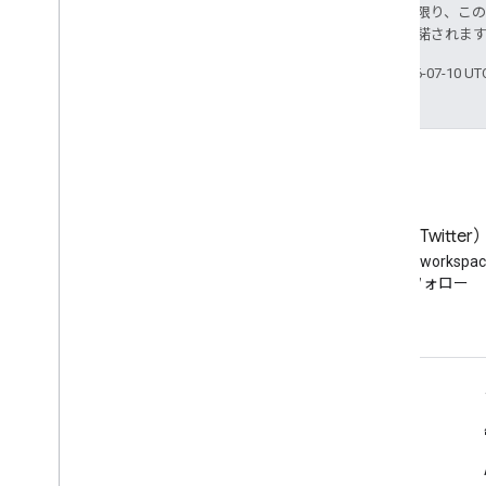
特に記載のない限り、こ
ス
により使用許諾されま
最終更新日 2026-07-10 U
ブログ
X（旧 Twitter
Google Workspace Developers
Twitter で @workspa
ブログを読む
をフォロー
デベロッパー向け Google Workspace
プラットフォームの概要
デベロッパー プロダクト