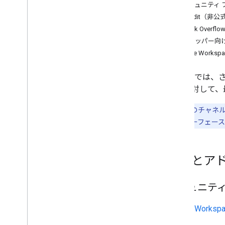
管理者ヘルプセンター
コミュニティ 
Issue Tracker
Reddit（非公
利用規約
Stack Overflo
ユーザーデータとデベロッパー ポ
デベロッパー向
リシー
Google Wor
リリースノート
Google 
ンを検討して、
注:
これらのチャネ
ーザー インターフェー
質問とア
コミュニティ
Google Work