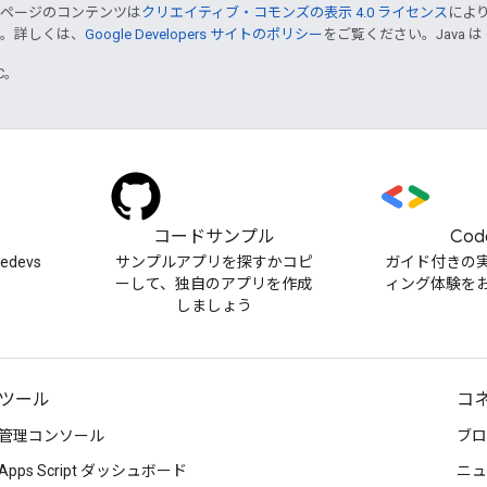
のページのコンテンツは
クリエイティブ・コモンズの表示 4.0 ライセンス
によ
す。詳しくは、
Google Developers サイトのポリシー
をご覧ください。Java は
TC。
）
コードサンプル
Cod
cedevs
サンプルアプリを探すかコピ
ガイド付きの
ーして、独自のアプリを作成
ィング体験を
しましょう
ツール
コ
管理コンソール
ブロ
Apps Script ダッシュボード
ニュ