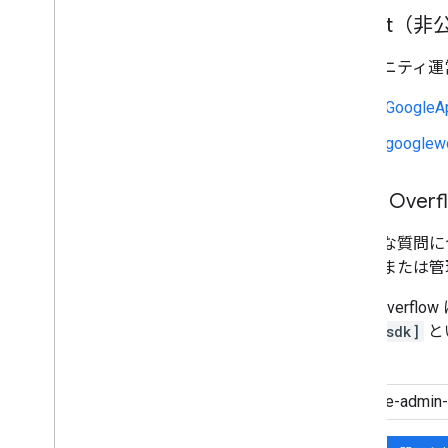
Reddit（
コミュニティ運
r/GoogleA
r/googlew
Stack Overf
技術的な質問に
が所有または管
Stack Ov
admin-sdk]
と
す。