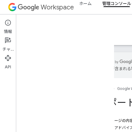
ホーム
管理コンソール
Workspace
Admin console
情報
概要
ガイド
リファレンス
サポート
チャット
API
は誤りが含まれる
サポートのご案内
ヘルプ
ホーム
Google 
Cloud Identity
People API
サポー
その他のリソース
公式コミュニティ フォーラム
このページの内
Stack Overflow
質問とアドバイ