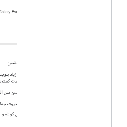
منوهای الحاقی
دیالوگ ها و نوارهای جانبی افزودنی
راهنمای سبک
بسته CSS
Google Sheets را گسترش دهید
Google Docs را گسترش دهید
Google Slides را گسترش دهید
Google Forms را گسترش دهید
افزونه خود را تست کنید
سبک نوشتن
بهترین شیوه ها
شما نباید زیاد بنوی
محدودیت ها
به توضیحات گسترده 
یک افزونه منتشر کنید
هنگام نوشتن متن UI:
نمای کلی
از حروف جمله
یک افزونه منتشر شده را به روز کنید
متن کوتاه و 