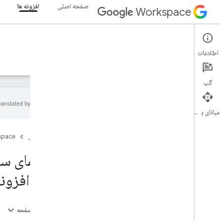
صفحه اصلی
افزونه ها
Workspace
Add-ons
اطلاعات
نمای کلی
راهنما
مرجع
نمونه ها
پشتیبانی
گپ
میانای برنامه‌سازی کاربردی
نمای کلی افزونه ها
صفحه اصلی
space
انواع افزونه ها
افزونه ها را نصب و مجوز دهید
افزونه ها را باز کنید و از آن استفاده کنید
برای افزون
شروع به کار
در Google Workspace توسعه دهید
در این صفحه
رضایت OAuth را پیکربندی کنید