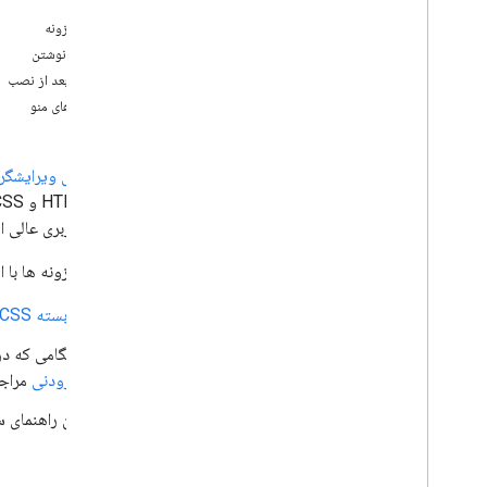
متن
نام افزونه
افزونه های Google Workspace را توسعه
دهید
سبک نوشتن
نمای کلی
نکته بعد از نصب
شروع سریع
آیتم های منو
تجلی می کند
محدوده، محدوده، محدوده
افزونه‌های ویرایشگر
ساخت با استفاده از نقاط پایانی HTTP، ساخت با
استفاده از نقاط پایانی HTTP، ساخت با استفاده
از نقاط پایانی HTTP، ساخت با استفاده از نقاط
تجربه کاربری عالی ار
پایانی HTTP
کارت بسازید
بهترین افزونه ها با
جیمیل را گسترش دهید
تقویم Google را گسترش دهید
از
بسته CSS افزودنی
Google Drive را گسترش دهید
هنگامی که در 
Google Editors را گسترش دهید
افزودنی
مراجع
گپ گوگل را گسترش دهید
Google Meet را گسترش دهید
این راهنمای س
گسترش استودیوی Google Workspace