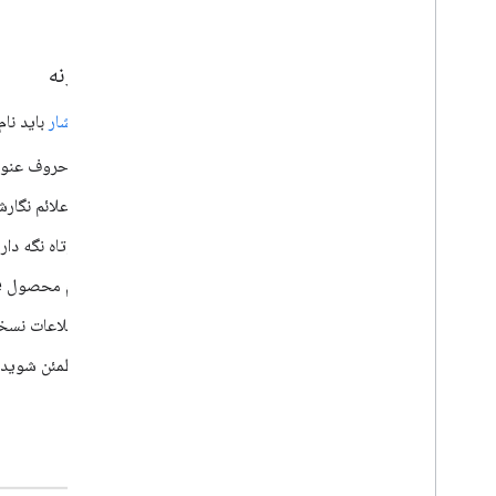
افزونه خود را به خدمات شخص ثالث متصل کنید
متن
تست و رفع اشکال
گزارش های خطای پرس و جو
نام افزونه
بهترین شیوه ها
محدودیت ها
هنگام
انتشار
باید نام
واژه نامه
از حروف عنوا
افزونه های قدیمی را ارتقا دهید
از علائم نگار
کوتاه نگه دارید - 30 کاراکتر یا کمتر بهترین است. نام های طولانی ممکن است 
افزونه های ویرایشگر را توسعه دهید
نام محصول Google را که افزونه برای آن است وارد نکنید (یا از کلمه Google استفاده کنید).
نمای کلی
شروع سریع
اطلاعات نسخه 
چرخه عمر مجوز
مطمئن شوید ک
آشکار
محدوده، محدوده، محدوده
نکن
ایجاد رابط های HTML
نمای کلی
محرک ها