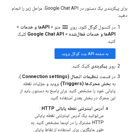
برای پیکربندی یک دستور در Google Chat API، مراحل زیر را انجام
دهید:
menu
در کنسول گوگل کلود، روی
منو
>
APIها و خدمات
>
APIها و خدمات فعال‌شده
>
Google Chat API
کلیک
کنید.
به صفحه API چت گوگل بروید
روی
پیکربندی
کلیک کنید.
در قسمت
تنظیمات اتصال (Connection settings
)،
به
بخش محرک‌ها (Triggers)
بروید و جزئیات نقطه
پایانی خود را مشخص کنید. برای پاسخ به دستور، باید از
این محرک در بخش بعدی استفاده کنید.
آدرس اینترنتی نقطه پایانی HTTP
:
می‌توانید یک آدرس اینترنتی نقطه پایانی
HTTP مشترک را در اینجا مشخص کنید. به
طور جایگزین، برای استفاده از نقاط پایانی