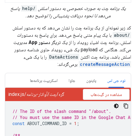
یک برنامه چت به صورت خصوصی به دستور اسلش
/help
پاسخ
می‌دهد تا نحوه دریافت پشتیبانی را توضیح دهد.
کد زیر نمونه‌ای از یک برنامه چت را نشان می‌دهد که به دستور اسلش
/about
با یک پیام متنی پاسخ می‌دهد. برای پاسخ به دستورات
اسلش، برنامه چت اشیاء رویداد را از یک تریگر
دستور App
مدیریت
می‌کند. هنگامی که payload یک شیء رویداد حاوی شناسه دستور
اسلش باشد، برنامه چت اکشن
DataActions
را با یک شیء
createMessageAction
برمی‌گرداند:
نود جی اس
پایتون
جاوا
اسکریپت برنامه‌ها
گره/چت/آواتار-برنامه/index.js
مشاهده در گیت‌هاب
// The ID of the slash command "/about".
// You must use the same ID in the Google Chat API
const
ABOUT_COMMAND_ID
=
1
;
/**