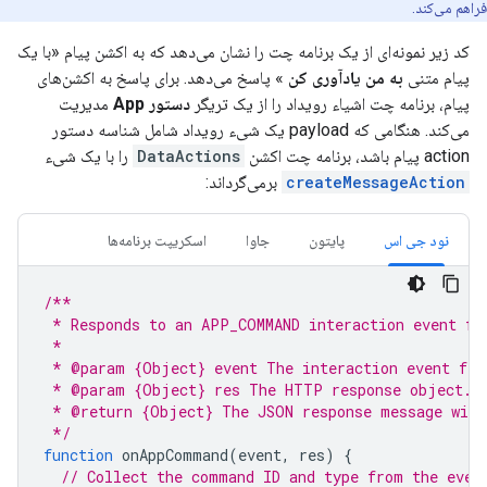
فراهم می‌کند.
کد زیر نمونه‌ای از یک برنامه چت را نشان می‌دهد که به اکشن پیام «با یک
پیام متنی
به من یادآوری کن
» پاسخ می‌دهد. برای پاسخ به اکشن‌های
پیام، برنامه چت اشیاء رویداد را از یک تریگر
دستور App
مدیریت
می‌کند. هنگامی که payload یک شیء رویداد شامل شناسه دستور
action پیام باشد، برنامه چت اکشن
DataActions
را با یک شیء
createMessageAction
برمی‌گرداند:
نود جی اس
پایتون
جاوا
اسکریپت برنامه‌ها
/**
 * Responds to an APP_COMMAND interaction event fr
 *
 * @param {Object} event The interaction event fro
 * @param {Object} res The HTTP response object.
 * @return {Object} The JSON response message with
 */
function
onAppCommand
(
event
,
res
)
{
// Collect the command ID and type from the even