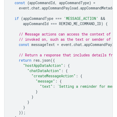
const
{
appCommandId
,
appCommandType
}
=
event
.
chat
.
appCommandPayload
.
appCommandMetadat
if
(
appCommandType
===
'MESSAGE_ACTION'
appCommandId
===
REMIND_ME_COMMAND_ID
)
{
// Message actions can access the context of t
// invoked on, such as the text or sender of t
const
messageText
=
event
.
chat
.
appCommandPaylo
// Return a response that includes details fro
return
res
.
json
({
"hostAppDataAction"
:
{
"chatDataAction"
:
{
"createMessageAction"
:
{
"message"
:
{
"text"
:
`Setting a reminder for mess
}
}
}
}
});