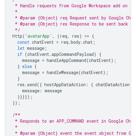
 * Handle requests from Google Workspace add on
 *
 * @param {Object} req Request sent by Google Chat
 * @param {Object} res Response to be sent back to
 */
http
(
'avatarApp'
,
(
req
,
res
)
=
>
{
const
chatEvent
=
req
.
body
.
chat
;
let
message
;
if
(
chatEvent
.
appCommandPayload
)
{
message
=
handleAppCommand
(
chatEvent
);
}
else
{
message
=
handleMessage
(
chatEvent
);
}
res
.
send
({
hostAppDataAction
:
{
chatDataAction
:
message
:
message
}}}});
});
/**
 * Responds to an APP_COMMAND event in Google Chat
 *
 * @param {Object} event the event object from Goo