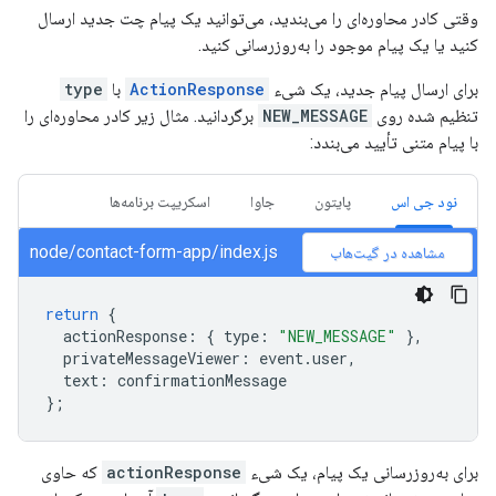
وقتی کادر محاوره‌ای را می‌بندید، می‌توانید یک پیام چت جدید ارسال
کنید یا یک پیام موجود را به‌روزرسانی کنید.
برای ارسال پیام جدید، یک شیء
ActionResponse
با
type
تنظیم شده روی
NEW_MESSAGE
برگردانید. مثال زیر کادر محاوره‌ای را
با پیام متنی تأیید می‌بندد:
نود جی اس
پایتون
جاوا
اسکریپت برنامه‌ها
node/contact-form-app/index.js
مشاهده در گیت‌هاب
return
{
actionResponse
:
{
type
:
"NEW_MESSAGE"
},
privateMessageViewer
:
event
.
user
,
text
:
confirmationMessage
};
برای به‌روزرسانی یک پیام، یک شیء
actionResponse
که حاوی