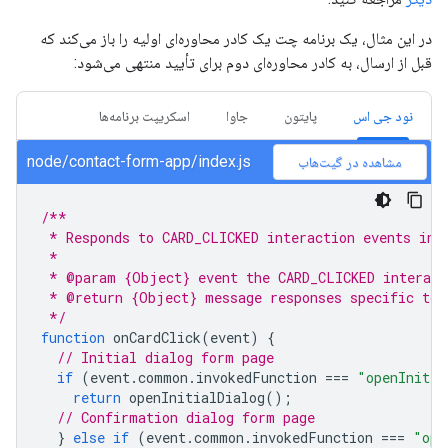
در این مثال، یک برنامه چت یک کادر محاوره‌ای اولیه را باز می‌کند که
قبل از ارسال، به کادر محاوره‌ای دوم برای تأیید منتهی می‌شود:
نود جی اس
پایتون
جاوا
اسکریپت برنامه‌ها
node/contact-form-app/index.js
مشاهده در گیت‌هاب
/**
 * Responds to CARD_CLICKED interaction events in 
 *
 * @param {Object} event the CARD_CLICKED interact
 * @return {Object} message responses specific to 
 */
function
onCardClick
(
event
)
{
// Initial dialog form page
if
(
event
.
common
.
invokedFunction
===
"openInitia
return
openInitialDialog
();
// Confirmation dialog form page
}
else
if
(
event
.
common
.
invokedFunction
===
"ope