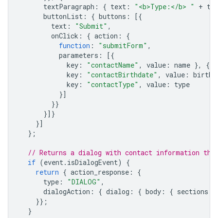
textParagraph
:
{
text
:
"<b>Type:</b> "
+
ty
buttonList
:
{
buttons
:
[{
text
:
"Submit"
,
onClick
:
{
action
:
{
function
:
"submitForm"
,
parameters
:
[{
key
:
"contactName"
,
value
:
name
},
{
key
:
"contactBirthdate"
,
value
:
birthd
key
:
"contactType"
,
value
:
type
}]
}}
}]}
}]
};
// Returns a dialog with contact information tha
if
(
event
.
isDialogEvent
)
{
return
{
action_response
:
{
type
:
"DIALOG"
,
dialogAction
:
{
dialog
:
{
body
:
{
sections
:
}};
}