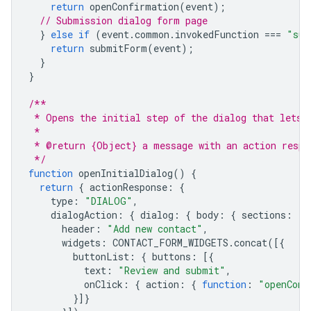
return
openConfirmation
(
event
);
// Submission dialog form page
}
else
if
(
event
.
common
.
invokedFunction
===
"sub
return
submitForm
(
event
);
}
}
/**
 * Opens the initial step of the dialog that lets 
 *
 * @return {Object} a message with an action respo
 */
function
openInitialDialog
()
{
return
{
actionResponse
:
{
type
:
"DIALOG"
,
dialogAction
:
{
dialog
:
{
body
:
{
sections
:
[{
header
:
"Add new contact"
,
widgets
:
CONTACT_FORM_WIDGETS
.
concat
([{
buttonList
:
{
buttons
:
[{
text
:
"Review and submit"
,
onClick
:
{
action
:
{
function
:
"openConf
}]}