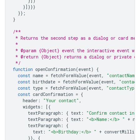
}])
}]}}}
}};
}
/**
 * Returns the second step as a dialog or card mes
 *
 * @param {Object} event the interactive event wit
 * @return {Object} returns a dialog or private ca
 */
function
openConfirmation
(
event
)
{
const
name
=
fetchFormValue
(
event
,
"contactName"
const
birthdate
=
fetchFormValue
(
event
,
"contact
const
type
=
fetchFormValue
(
event
,
"contactType"
const
cardConfirmation
=
{
header
:
"Your contact"
,
widgets
:
[{
textParagraph
:
{
text
:
"Confirm contact info
textParagraph
:
{
text
:
"<b>Name:</b> "
+
na
textParagraph
:
{
text
:
"<b>Birthday:</b> "
+
convertMillisT
}},
{