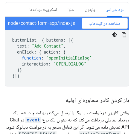
نود جی اس
پایتون
جاوا
اسکریپت برنامه‌ها
node/contact-form-app/index.js
مشاهده در گیت‌هاب
buttonList
:
{
buttons
:
[{
text
:
"Add Contact"
,
onClick
:
{
action
:
{
function
:
"openInitialDialog"
,
interaction
:
"OPEN_DIALOG"
}}
}]}
باز کردن کادر محاوره‌ای اولیه
وقتی کاربری درخواست دیالوگ را ارسال می‌کند، برنامه چت شما یک
رویداد تعاملی دریافت می‌کند که به عنوان یک نوع
event
در Chat
API نمایش داده می‌شود. اگر این تعامل منجر به درخواست دیالوگ شود،