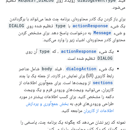
فیلد
dialogEventType
رویداد روی
REQUEST_DIALOG
تنظیم
می‌شود.
برای باز کردن یک کادر محاوره‌ای، برنامه چت شما می‌تواند با برگرداندن
یک شیء
actionResponse
با
type
تنظیم شده روی
DIALOG
و شیء
Message
به درخواست پاسخ دهد. برای مشخص کردن
محتوای کادر محاوره‌ای، اشیاء زیر را وارد می‌کنید:
یک شیء
actionResponse
، که
type
آن روی
DIALOG
تنظیم شده است.
یک شیء
dialogAction
. فیلد
body
شامل عناصر
رابط کاربری (UI) برای نمایش در کارت، از جمله یک یا چند
sections
از ویجت‌ها است. برای جمع‌آوری اطلاعات از
کاربران، می‌توانید ویجت‌های ورودی فرم و یک ویجت
دکمه را مشخص کنید. برای کسب اطلاعات بیشتر در مورد
طراحی ورودی‌های فرم، به
بخش جمع‌آوری و پردازش
اطلاعات از کاربران
مراجعه کنید.
نمونه کد زیر نشان می‌دهد که چگونه یک برنامه چت، پاسخی را
برمی‌گرداند که یک کادر محاوره‌ای را باز می‌کند: