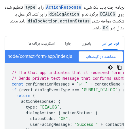
برنامه چت باید یک شیء
ActionResponse
را با
type
تنظیم شده
روی
DIALOG
برگرداند و
dialogAction
را پر کند. اگر عمل با
شکست مواجه نشد،
dialogAction.actionStatus
باید مانند
مثال زیر
OK
باشد:
نود جی اس
پایتون
جاوا
اسکریپت برنامه‌ها
node/contact-form-app/index.js
مشاهده در گیت‌هاب
// The Chat app indicates that it received form da
// Sends private text message that confirms submis
const
confirmationMessage
=
"✅ "
+
contactName
+
if
(
event
.
dialogEventType
===
"SUBMIT_DIALOG"
)
{
return
{
actionResponse
:
{
type
:
"DIALOG"
,
dialogAction
:
{
actionStatus
:
{
statusCode
:
"OK"
,
userFacingMessage
:
"Success "
+
contactNam