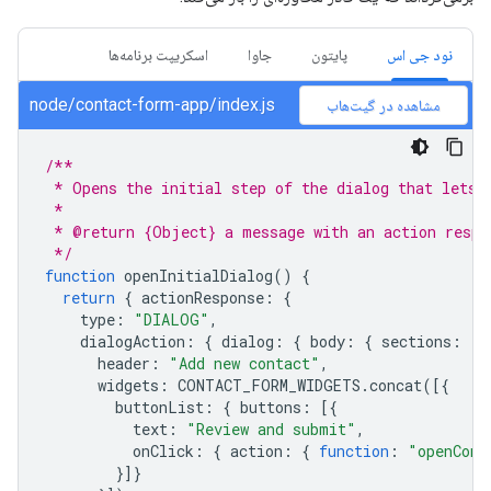
نود جی اس
پایتون
جاوا
اسکریپت برنامه‌ها
node/contact-form-app/index.js
مشاهده در گیت‌هاب
/**
 * Opens the initial step of the dialog that lets 
 *
 * @return {Object} a message with an action respo
 */
function
openInitialDialog
()
{
return
{
actionResponse
:
{
type
:
"DIALOG"
,
dialogAction
:
{
dialog
:
{
body
:
{
sections
:
[{
header
:
"Add new contact"
,
widgets
:
CONTACT_FORM_WIDGETS
.
concat
([{
buttonList
:
{
buttons
:
[{
text
:
"Review and submit"
,
onClick
:
{
action
:
{
function
:
"openConf
}]}