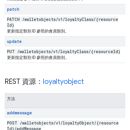
patch
PATCH
/
walletobjects
/
v1
/
loyalty
Class
/
{resource
Id}
更新指定類別 ID 參照的會員類別。
update
PUT
/
walletobjects
/
v1
/
loyalty
Class
/
{resource
Id}
更新指定類別 ID 參照的會員類別。
REST 資源：
loyaltyobject
方法
addmessage
POST
/
walletobjects
/
v1
/
loyalty
Object
/
{resource
Id}
/
add
Message