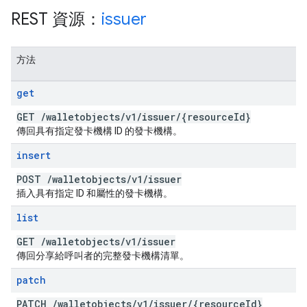
REST 資源：
issuer
方法
get
GET
/
walletobjects
/
v1
/
issuer
/
{resource
Id}
傳回具有指定發卡機構 ID 的發卡機構。
insert
POST
/
walletobjects
/
v1
/
issuer
插入具有指定 ID 和屬性的發卡機構。
list
GET
/
walletobjects
/
v1
/
issuer
傳回分享給呼叫者的完整發卡機構清單。
patch
PATCH
/
walletobjects
/
v1
/
issuer
/
{resource
Id}