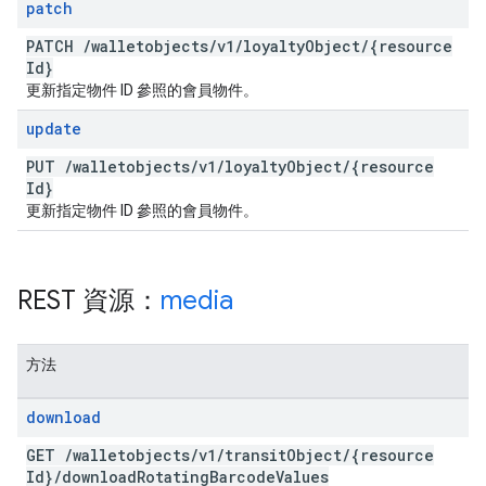
patch
PATCH
/
walletobjects
/
v1
/
loyalty
Object
/
{resource
Id}
更新指定物件 ID 參照的會員物件。
update
PUT
/
walletobjects
/
v1
/
loyalty
Object
/
{resource
Id}
更新指定物件 ID 參照的會員物件。
REST 資源：
media
方法
download
GET
/
walletobjects
/
v1
/
transit
Object
/
{resource
Id}
/
download
Rotating
Barcode
Values