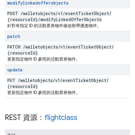
modifylinkedofferobjects
POST
/
walletobjects
/
v1
/
event
Ticket
Object
/
{resource
Id}
/
modify
Linked
Offer
Objects
針對有指定 ID 的活動票券物件修改附帶優惠物件。
patch
PATCH
/
walletobjects
/
v1
/
event
Ticket
Object
/
{resource
Id}
更新指定物件 ID 參照的活動票券物件。
update
PUT
/
walletobjects
/
v1
/
event
Ticket
Object
/
{resource
Id}
更新指定物件 ID 參照的活動票券物件。
REST 資源：
flightclass