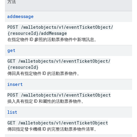
方法
addmessage
POST
/
walletobjects
/
v1
/
event
Ticket
Object
/
{resource
Id}
/
add
Message
在指定物件 ID 參照的活動票券物件中新增訊息。
get
GET
/
walletobjects
/
v1
/
event
Ticket
Object
/
{resource
Id}
傳回具有指定物件 ID 的活動票券物件。
insert
POST
/
walletobjects
/
v1
/
event
Ticket
Object
插入具有指定 ID 和屬性的活動票券物件。
list
GET
/
walletobjects
/
v1
/
event
Ticket
Object
傳回指定發卡機構 ID 的完整活動票券物件清單。