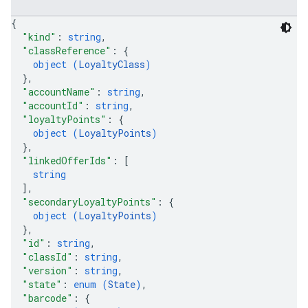
{
"kind"
: 
string
,
"classReference"
: 
{
object (
LoyaltyClass
)
}
,
"accountName"
: 
string
,
"accountId"
: 
string
,
"loyaltyPoints"
: 
{
object (
LoyaltyPoints
)
}
,
"linkedOfferIds"
: 
[
string
]
,
"secondaryLoyaltyPoints"
: 
{
object (
LoyaltyPoints
)
}
,
"id"
: 
string
,
"classId"
: 
string
,
"version"
: 
string
,
"state"
: 
enum (
State
)
,
"barcode"
: 
{