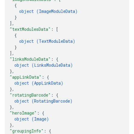
{
object (
ImageModuleData
)
}
]
,
"textModulesData"
: 
[
{
object (
TextModuleData
)
}
]
,
"linksModuleData"
: 
{
object (
LinksModuleData
)
}
,
"appLinkData"
: 
{
object (
AppLinkData
)
}
,
"rotatingBarcode"
: 
{
object (
RotatingBarcode
)
}
,
"heroImage"
: 
{
object (
Image
)
}
,
"groupingInfo"
: 
{