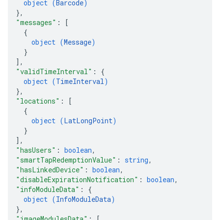
object (
Barcode
)
}
,
"messages"
: 
[
{
object (
Message
)
}
]
,
"validTimeInterval"
: 
{
object (
TimeInterval
)
}
,
"locations"
: 
[
{
object (
LatLongPoint
)
}
]
,
"hasUsers"
: 
boolean
,
"smartTapRedemptionValue"
: 
string
,
"hasLinkedDevice"
: 
boolean
,
"disableExpirationNotification"
: 
boolean
,
"infoModuleData"
: 
{
object (
InfoModuleData
)
}
,
"imageModulesData"
: 
[