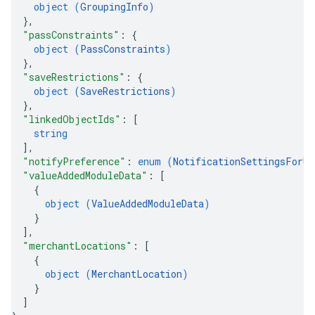
object (
GroupingInfo
)
}
,
"passConstraints"
: 
{
object (
PassConstraints
)
}
,
"saveRestrictions"
: 
{
object (
SaveRestrictions
)
}
,
"linkedObjectIds"
: 
[
string
]
,
"notifyPreference"
: 
enum (
NotificationSettingsForUp
"valueAddedModuleData"
: 
[
{
object (
ValueAddedModuleData
)
}
]
,
"merchantLocations"
: 
[
{
object (
MerchantLocation
)
}
]