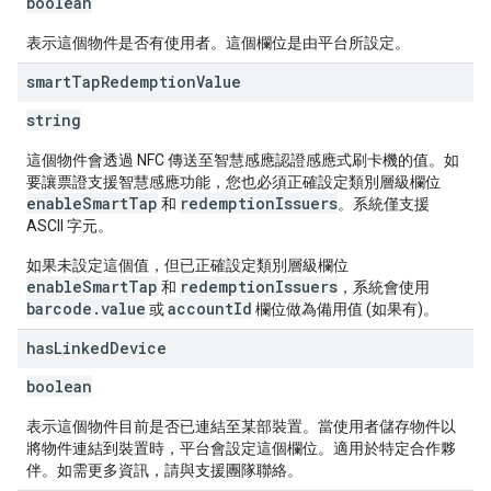
boolean
表示這個物件是否有使用者。這個欄位是由平台所設定。
smart
Tap
Redemption
Value
string
這個物件會透過 NFC 傳送至智慧感應認證感應式刷卡機的值。如
要讓票證支援智慧感應功能，您也必須正確設定類別層級欄位
enableSmartTap
redemptionIssuers
和
。系統僅支援
ASCII 字元。
如果未設定這個值，但已正確設定類別層級欄位
enableSmartTap
redemptionIssuers
和
，系統會使用
barcode.value
accountId
或
欄位做為備用值 (如果有)。
has
Linked
Device
boolean
表示這個物件目前是否已連結至某部裝置。當使用者儲存物件以
將物件連結到裝置時，平台會設定這個欄位。適用於特定合作夥
伴。如需更多資訊，請與支援團隊聯絡。