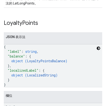
汰的 LatLongPoints。
Loyalty
Points
JSON 表示法
{
"label"
: 
string
,
"balance"
: 
{
object (
LoyaltyPointsBalance
)
}
,
"localizedLabel"
: 
{
object (
LocalizedString
)
}
}
欄位