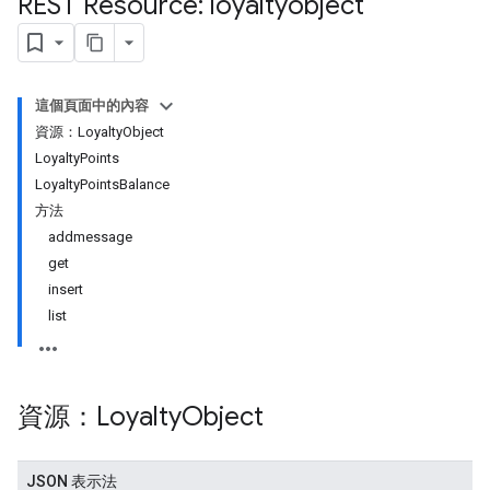
REST Resource: loyaltyobject
這個頁面中的內容
資源：LoyaltyObject
LoyaltyPoints
LoyaltyPointsBalance
方法
addmessage
get
insert
list
資源：Loyalty
Object
JSON 表示法