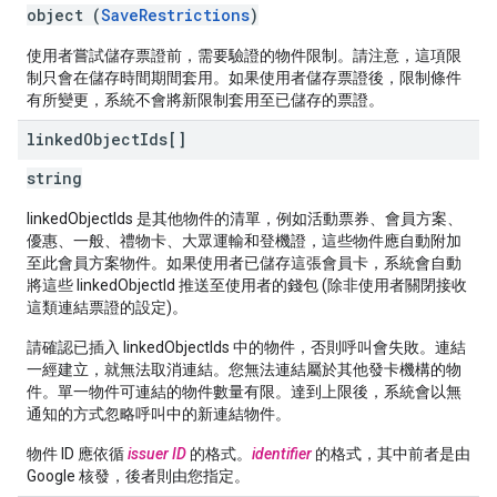
object (
SaveRestrictions
)
使用者嘗試儲存票證前，需要驗證的物件限制。請注意，這項限
制只會在儲存時間期間套用。如果使用者儲存票證後，限制條件
有所變更，系統不會將新限制套用至已儲存的票證。
linked
Object
Ids[]
string
linkedObjectIds 是其他物件的清單，例如活動票券、會員方案、
優惠、一般、禮物卡、大眾運輸和登機證，這些物件應自動附加
至此會員方案物件。如果使用者已儲存這張會員卡，系統會自動
將這些 linkedObjectId 推送至使用者的錢包 (除非使用者關閉接收
這類連結票證的設定)。
請確認已插入 linkedObjectIds 中的物件，否則呼叫會失敗。連結
一經建立，就無法取消連結。您無法連結屬於其他發卡機構的物
件。單一物件可連結的物件數量有限。達到上限後，系統會以無
通知的方式忽略呼叫中的新連結物件。
物件 ID 應依循
issuer ID
的格式。
identifier
的格式，其中前者是由
Google 核發，後者則由您指定。