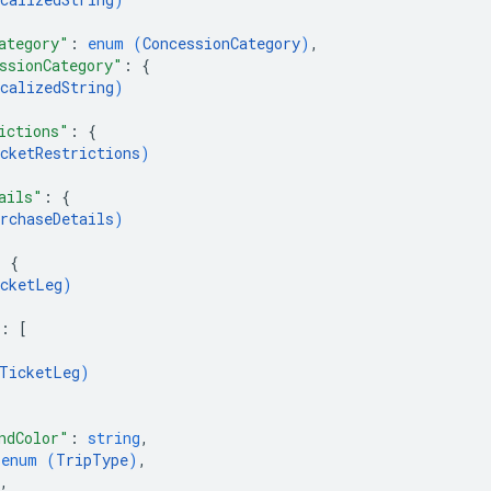
ategory"
: 
enum (
ConcessionCategory
)
,
ssionCategory"
: 
{
calizedString
)
ictions"
: 
{
cketRestrictions
)
ails"
: 
{
rchaseDetails
)
: 
{
cketLeg
)
: 
[
TicketLeg
)
ndColor"
: 
string
,
 
enum (
TripType
)
,
,