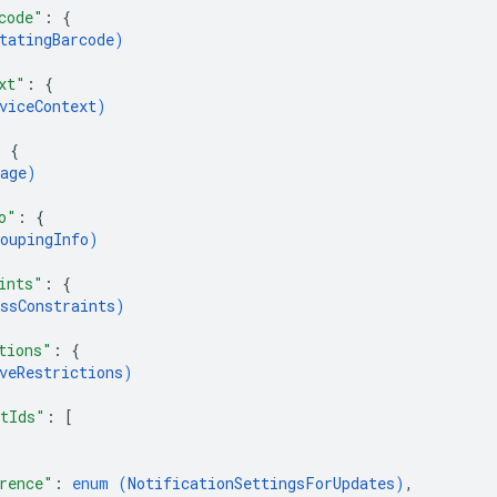
code"
: 
{
tatingBarcode
)
xt"
: 
{
viceContext
)
: 
{
age
)
o"
: 
{
oupingInfo
)
ints"
: 
{
ssConstraints
)
tions"
: 
{
veRestrictions
)
tIds"
: 
[
rence"
: 
enum (
NotificationSettingsForUpdates
)
,