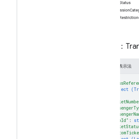
禮物卡
TicketStatus
ConcessionCate
核發單位
TicketRestriction
JWT
資源：Tran
會員卡
/
證
媒體
JSON 表示法
優惠票證
{
"classRefere
object (
Tr
權限
}
,
"ticketNumbe
智慧感應功能
"passengerTy
"passengerNa
大眾運輸票證
"tripId"
: 
st
"ticketStatu
transitclass
"customTicke
transitobject
object (
Lo