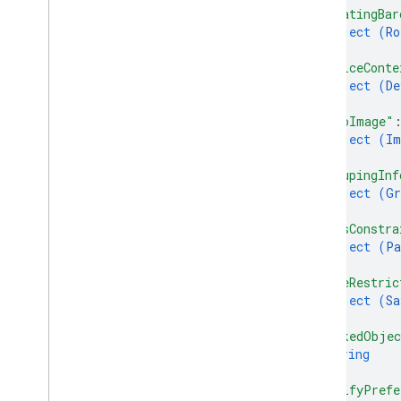
"rotatingBar
object (
Ro
}
,
"deviceConte
object (
De
}
,
"heroImage"
object (
Im
}
,
"groupingInf
object (
Gr
}
,
"passConstra
object (
Pa
}
,
"saveRestric
object (
Sa
}
,
"linkedObjec
string
]
,
"notifyPrefe