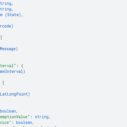
tring
,
tring
,
um (
State
)
,
rcode
)
 
[
Message
)
terval"
: 
{
meInterval
)
 
[
LatLongPoint
)
boolean
,
emptionValue"
: 
string
,
vice"
: 
boolean
,