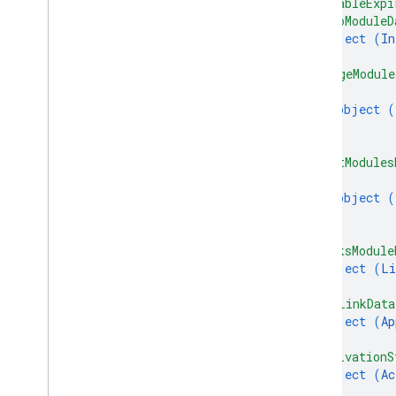
"disableExpi
"infoModuleD
object (
In
}
,
"imageModule
{
object (
}
]
,
"textModules
{
object (
}
]
,
"linksModule
object (
Li
}
,
"appLinkData
object (
Ap
}
,
"activationS
object (
Ac
}
,