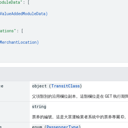
oduleData"
: 
[
ValueAddedModuleData
)
ations"
: 
[
MerchantLocation
)
ce
object (
TransitClass
)
父項類別的沿用欄位副本。這類欄位是在 GET 執行期
string
票券的編號。這是大眾運輸業者系統中的票券專屬 ID
e
enum (
PassengerType
)