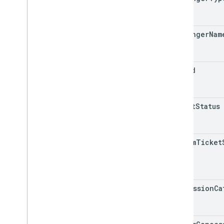
passenger
Nam
trip
Id
ticket
Status
custom
Ticket
concession
Ca