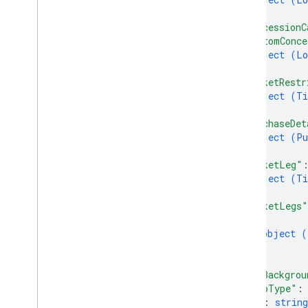
總覽
}
,
addmessage
"concessionC
獲得
"customConce
object (
Lo
insert
}
,
清單
"ticketRestr
修補
object (
Ti
update
}
,
"purchaseDet
object (
Pu
私人內容
}
,
"ticketLeg"
類型
object (
Ti
}
,
"ticketLegs"
{
object (
}
]
,
"hexBackgrou
"tripType"
:
"id"
: 
string