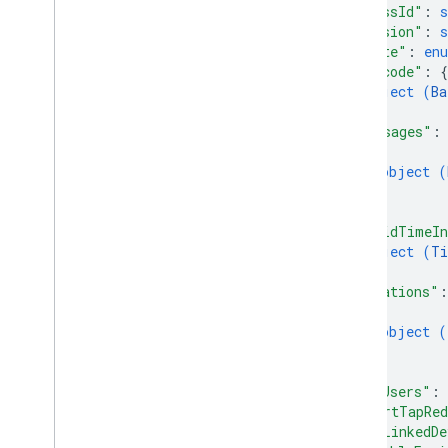
"classId"
: 
s
"version"
: 
s
"state"
: 
en
"barcode"
: 
{
object (
Ba
}
,
"messages"
:
{
object (
}
]
,
"validTimeIn
object (
Ti
}
,
"locations"
:
{
object (
}
]
,
"hasUsers"
: 
"smartTapRed
"hasLinkedDe