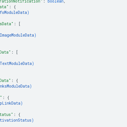
rationNotification"
: 
boolean
,
ata"
: 
{
foModuleData
)
sData"
: 
[
ImageModuleData
)
Data"
: 
[
TextModuleData
)
Data"
: 
{
nksModuleData
)
"
: 
{
pLinkData
)
tatus"
: 
{
tivationStatus
)