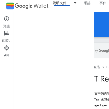
說明文件
網誌
事件
Wallet
Reference Documentation
資訊
REST
MCP
Android
即時通訊
API
總覽
首頁
產品
G
活動票券
REST Re
登機證
這個頁面中的內
一般票證
資源：TransitObj
PassengerType