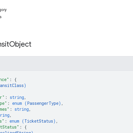
gory
s
sit
Object
nce"
: 
{
ansitClass
)
r"
: 
string
,
pe"
: 
enum (
PassengerType
)
,
mes"
: 
string
,
ring
,
s"
: 
enum (
TicketStatus
)
,
tStatus"
: 
{
calizedString
)