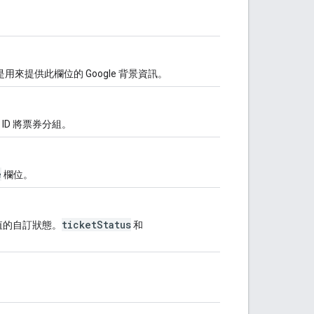
用來提供此欄位的 Google 背景資訊。
D 將票券分組。
e
欄位。
ticketStatus
值的自訂狀態。
和