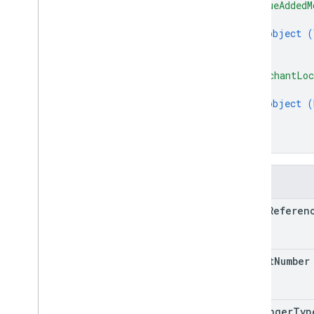
"valueAddedM
{
object (
}
]
,
"merchantLoc
{
object (
}
]
}
欄位
class
Referen
ticket
Number
passenger
Typ