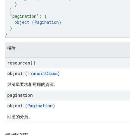
}
]
,
"pagination"
: 
{
object (
Pagination
)
}
}
欄位
resources[]
object (
TransitClass
)
與清單要求相對應的資源。
pagination
object (
Pagination
)
回應的分頁。