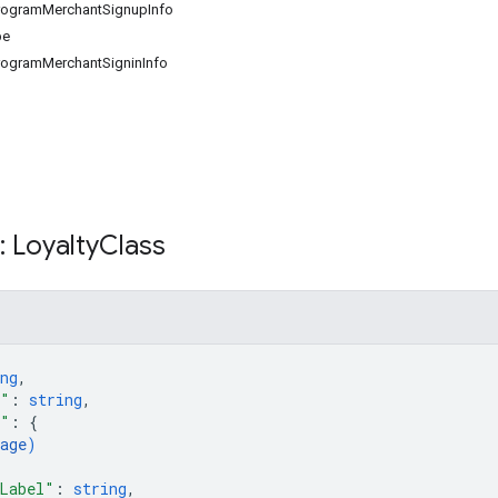
rogramMerchantSignupInfo
pe
rogramMerchantSigninInfo
: Loyalty
Class
ng
,
e"
: 
string
,
o"
: 
{
age
)
Label"
: 
string
,