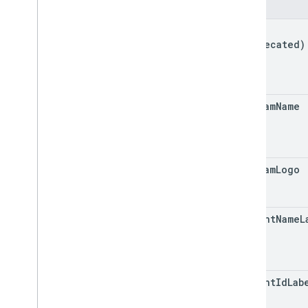
ช่อง
kind
(deprecated)
program
Name
program
Logo
account
Name
L
account
Id
Lab