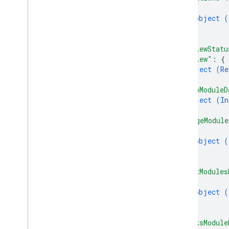
{
object (
}
]
,
"reviewStatu
"review"
: 
{
object (
Re
}
,
"infoModuleD
object (
In
}
,
"imageModule
{
object (
}
]
,
"textModules
{
object (
}
]
,
"linksModule