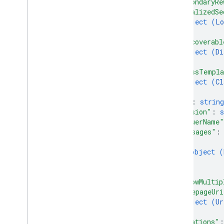
"secondaryRe
"localizedSe
object (
Lo
}
,
"discoverabl
object (
Di
}
,
"classTempla
object (
Cl
}
,
"id"
: 
string
"version"
: 
s
"issuerName"
"messages"
:
{
object (
}
]
,
"allowMultip
"homepageUri
object (
Ur
}
,
"locations"
: