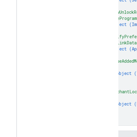
}
,
"viewUnlockR
"wideProgra
object (
Im
}
,
"notifyPrefe
"appLinkData
object (
Ap
}
,
"valueAddedM
{
object (
}
]
,
"merchantLoc
{
object (
}
]
}