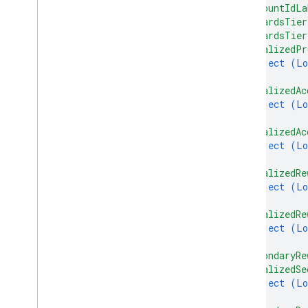
บัตรข้อเสนอ
"accountIdLa
"rewardsTier
"rewardsTier
สิทธิ์
"localizedPr
object (
Lo
การแตะอัจฉริยะ
}
,
"localizedAc
object (
Lo
บัตรโดยสาร
}
,
"localizedAc
เนื้อหาส่วนตัว
object (
Lo
}
,
ประเภท
"localizedRe
object (
Lo
}
,
"localizedRe
object (
Lo
}
,
"secondaryRe
"localizedSe
object (
Lo
}
,