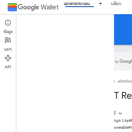
เอกสารประกอบ
บล็อก
Wallet
Reference Documentation
ข้อมูล
REST
MCP
Android
แชท
API
ภาพรวม
หน้าแรก
ผลิตภัณฑ
ตั๋วกิจกรรม
REST Re
บอร์ดดิ้งพาส
ในหน้านี้
บัตรทั่วไป
แหล่งข้อมูล: Loya
DiscoverableP