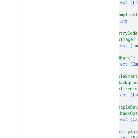
object (
Li
}
,
"redemptionI
string
]
,
"countryCode
"heroImage"
object (
Im
}
,
"wordMark"
: 
object (
Im
}
,
"enableSmart
"hexBackgrou
"localizedIs
object (
Lo
}
,
"multipleDev
"callbackOpt
object (
Ca
}
,
"securityAni
object (
Se