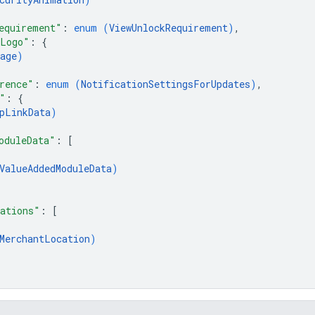
equirement"
: 
enum (
ViewUnlockRequirement
)
,
mLogo"
: 
{
age
)
rence"
: 
enum (
NotificationSettingsForUpdates
)
,
"
: 
{
pLinkData
)
oduleData"
: 
[
ValueAddedModuleData
)
ations"
: 
[
MerchantLocation
)