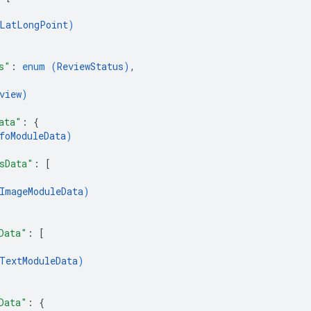
LatLongPoint
)
s"
: 
enum (
ReviewStatus
)
,
view
)
ata"
: 
{
foModuleData
)
sData"
: 
[
ImageModuleData
)
Data"
: 
[
TextModuleData
)
Data"
: 
{