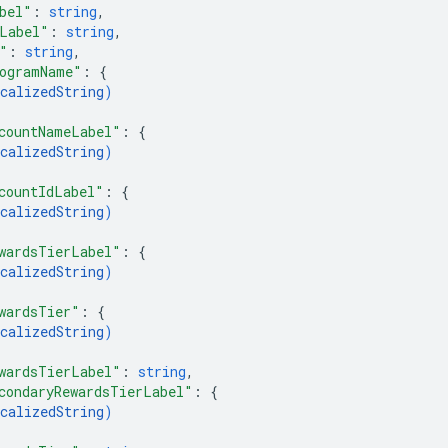
bel"
: 
string
,
Label"
: 
string
,
"
: 
string
,
ogramName"
: 
{
calizedString
)
countNameLabel"
: 
{
calizedString
)
countIdLabel"
: 
{
calizedString
)
wardsTierLabel"
: 
{
calizedString
)
wardsTier"
: 
{
calizedString
)
wardsTierLabel"
: 
string
,
condaryRewardsTierLabel"
: 
{
calizedString
)