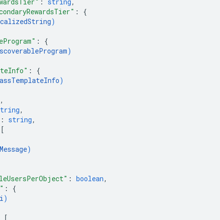
wardsTier"
: 
string
,
condaryRewardsTier"
: 
{
calizedString
)
eProgram"
: 
{
scoverableProgram
)
teInfo"
: 
{
assTemplateInfo
)
,
tring
,
: 
string
,
 
[
Message
)
leUsersPerObject"
: 
boolean
,
"
: 
{
i
)
 
[