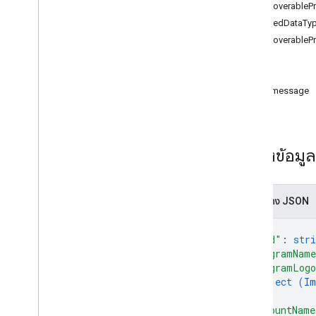
บัตรของขวัญ
DiscoverableP
SharedDataTy
ผู้ออก
DiscoverableP
รัฐ
JWT
เมธอด
addmessage
บัตรสะสมคะแนน
loyaltyclass
ภาพรวม
แหล่งข้อมูล
addmessage
ดาวน์โหลด
Insert
การแสดง JSON
ลิสต์
แพตช์
{
อัปเดต
"kind"
: 
stri
"programNam
loyaltyobject
"programLog
object (
Im
สื่อ
}
,
"accountName