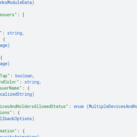
nksModuleData
)
ssuers"
: 
[
"
: 
string
,
: 
{
age
)
{
age
)
Tap"
: 
boolean
,
ndColor"
: 
string
,
suerName"
: 
{
calizedString
)
icesAndHoldersAllowedStatus"
: 
enum (
MultipleDevicesAndH
ions"
: 
{
llbackOptions
)
mation"
: 
{
curityAnimation
)