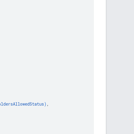
oldersAllowedStatus
)
,