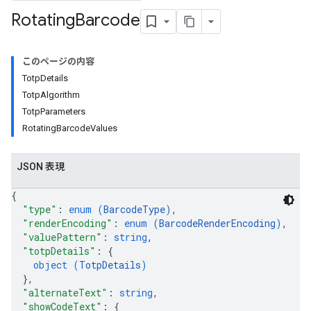
Rotating
Barcode
このページの内容
TotpDetails
TotpAlgorithm
TotpParameters
RotatingBarcodeValues
JSON 表現
{
"type"
: 
enum (
BarcodeType
)
,
"renderEncoding"
: 
enum (
BarcodeRenderEncoding
)
,
"valuePattern"
: 
string
,
"totpDetails"
: 
{
object (
TotpDetails
)
}
,
"alternateText"
: 
string
,
"showCodeText"
: 
{