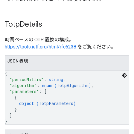
Totp
Details
時間ベースの OTP 置換の構成。
https://tools.ietf.org/html/rfc6238
をご覧ください。
JSON 表現
{
"periodMillis"
: 
string
,
"algorithm"
: 
enum (
TotpAlgorithm
)
,
"parameters"
: 
[
{
object (
TotpParameters
)
}
]
}