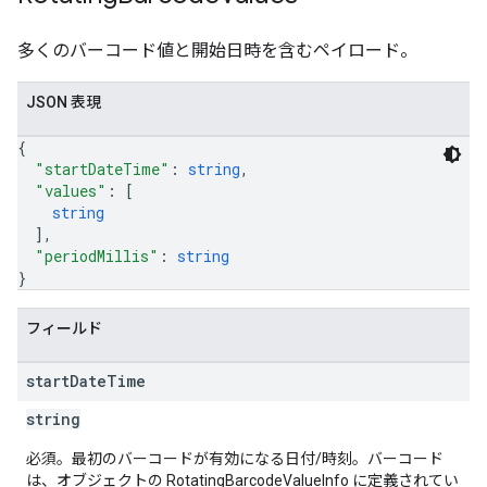
多くのバーコード値と開始日時を含むペイロード。
JSON 表現
{
"startDateTime"
: 
string
,
"values"
: 
[
string
]
,
"periodMillis"
: 
string
}
フィールド
start
Date
Time
string
必須。最初のバーコードが有効になる日付/時刻。バーコード
は、オブジェクトの RotatingBarcodeValueInfo に定義されてい