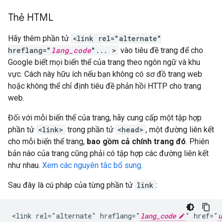
Thẻ HTML
Hãy thêm phần tử
<link rel="alternate"
hreflang="
lang_code
"... >
vào tiêu đề trang để cho
Google biết mọi biến thể của trang theo ngôn ngữ và khu
vực. Cách này hữu ích nếu bạn không có sơ đồ trang web
hoặc không thể chỉ định tiêu đề phản hồi HTTP cho trang
web.
Đối với mỗi biến thể của trang, hãy cung cấp một tập hợp
phần tử
<link>
trong phần tử
<head>
, một đường liên kết
cho mỗi biến thể trang,
bao gồm cả chính trang đó
. Phiên
bản nào của trang cũng phải có tập hợp các đường liên kết
như nhau.
Xem các nguyên tắc bổ sung.
Sau đây là cú pháp của từng phần tử
link
:
<link rel="alternate" hreflang="
lang_code
" href="
u