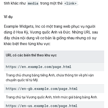
tính khác như
media
trong một thẻ
<link>
.
Ví dụ
Example Widgets, Inc có một trang web phục vụ người
dùng ở Hoa Kỳ, Vương quốc Anh và Đức. Những URL sau
đây chứa nội dung về cơ bản là giống nhau nhưng có sự
khác biệt theo từng khu vực:
URL có các biến thể theo khu vực
https:
/
/
en
.
example
.
com
/
page
.
html
Trang chủ chung bằng tiếng Anh, chứa thông tin về phí vận
chuyển quốc tế từ Mỹ.
https:
/
/
en-gb
.
example
.
com
/
page
.
html
Trang chủ tại Vương quốc Anh, trình mức giá bằng bảng Anh.
https:
/
/
en-us
.
example
.
com
/
page
.
html