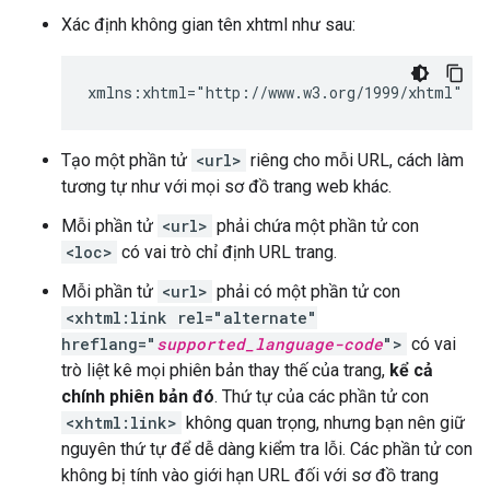
Xác định không gian tên xhtml như sau:
xmlns:xhtml="http://www.w3.org/1999/xhtml"
Tạo một phần tử
<url>
riêng cho mỗi URL, cách làm
tương tự như với mọi sơ đồ trang web khác.
Mỗi phần tử
<url>
phải chứa một phần tử con
<loc>
có vai trò chỉ định URL trang.
Mỗi phần tử
<url>
phải có một phần tử con
<xhtml:link rel="alternate"
hreflang="
supported_language-code
">
có vai
trò liệt kê mọi phiên bản thay thế của trang,
kể cả
chính phiên bản đó
. Thứ tự của các phần tử con
<xhtml:link>
không quan trọng, nhưng bạn nên giữ
nguyên thứ tự để dễ dàng kiểm tra lỗi. Các phần tử con
không bị tính vào giới hạn URL đối với sơ đồ trang