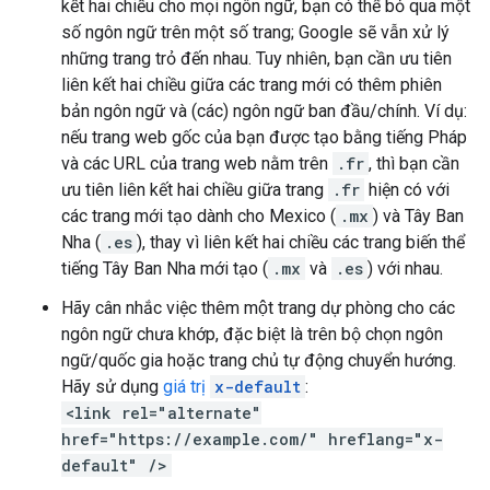
kết hai chiều cho mọi ngôn ngữ, bạn có thể bỏ qua một
số ngôn ngữ trên một số trang; Google sẽ vẫn xử lý
những trang trỏ đến nhau. Tuy nhiên, bạn cần ưu tiên
liên kết hai chiều giữa các trang mới có thêm phiên
bản ngôn ngữ và (các) ngôn ngữ ban đầu/chính. Ví dụ:
nếu trang web gốc của bạn được tạo bằng tiếng Pháp
và các URL của trang web nằm trên
.fr
, thì bạn cần
ưu tiên liên kết hai chiều giữa trang
.fr
hiện có với
các trang mới tạo dành cho Mexico (
.mx
) và Tây Ban
Nha (
.es
), thay vì liên kết hai chiều các trang biến thể
tiếng Tây Ban Nha mới tạo (
.mx
và
.es
) với nhau.
Hãy cân nhắc việc thêm một trang dự phòng cho các
ngôn ngữ chưa khớp, đặc biệt là trên bộ chọn ngôn
ngữ/quốc gia hoặc trang chủ tự động chuyển hướng.
Hãy sử dụng
giá trị
x-default
:
<link rel="alternate"
href="https://example.com/" hreflang="x-
default" />