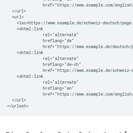
               href="https://www.example.com/english/
  </url>

  <url>

    <loc>https://www.example.de/schweiz-deutsch/page.
    <xhtml:link

               rel="alternate"

               hreflang="de"

               href="https://www.example.de/deutsch/p
    <xhtml:link

               rel="alternate"

               hreflang="de-ch"

               href="https://www.example.de/schweiz-d
    <xhtml:link

               rel="alternate"

               hreflang="en"

               href="https://www.example.com/english/
  </url>

</urlset>