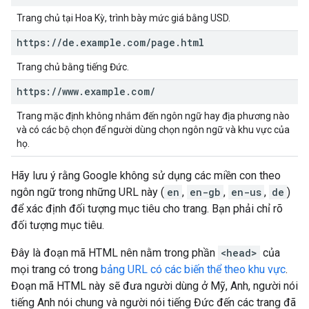
Trang chủ tại Hoa Kỳ, trình bày mức giá bằng USD.
https:
/
/
de
.
example
.
com
/
page
.
html
Trang chủ bằng tiếng Đức.
https:
/
/
www
.
example
.
com
/
Trang mặc định không nhắm đến ngôn ngữ hay địa phương nào
và có các bộ chọn để người dùng chọn ngôn ngữ và khu vực của
họ.
Hãy lưu ý rằng Google không sử dụng các miền con theo
ngôn ngữ trong những URL này (
en
,
en-gb
,
en-us
,
de
)
để xác định đối tượng mục tiêu cho trang. Bạn phải chỉ rõ
đối tượng mục tiêu.
Đây là đoạn mã HTML nên nằm trong phần
<head>
của
mọi trang có trong
bảng URL có các biến thể theo khu vực
.
Đoạn mã HTML này sẽ đưa người dùng ở Mỹ, Anh, người nói
tiếng Anh nói chung và người nói tiếng Đức đến các trang đã