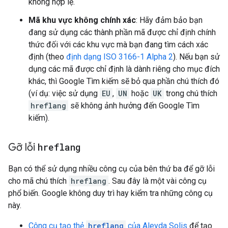
không hợp lệ.
Mã khu vực không chính xác
: Hãy đảm bảo bạn
đang sử dụng các thành phần mã được chỉ định chính
thức đối với các khu vực mà bạn đang tìm cách xác
định (theo
định dạng ISO 3166-1 Alpha 2
). Nếu bạn sử
dụng các mã được chỉ định là dành riêng cho mục đích
khác, thì Google Tìm kiếm sẽ bỏ qua phần chú thích đó
(ví dụ: việc sử dụng
EU
,
UN
hoặc
UK
trong chú thích
hreflang
sẽ không ảnh hưởng đến Google Tìm
kiếm).
Gỡ lỗi
hreflang
Bạn có thể sử dụng nhiều công cụ của bên thứ ba để gỡ lỗi
cho mã chú thích
hreflang
. Sau đây là một vài công cụ
phổ biến. Google không duy trì hay kiểm tra những công cụ
này.
Công cụ tạo thẻ
hreflang
của Aleyda Solis
để tạo