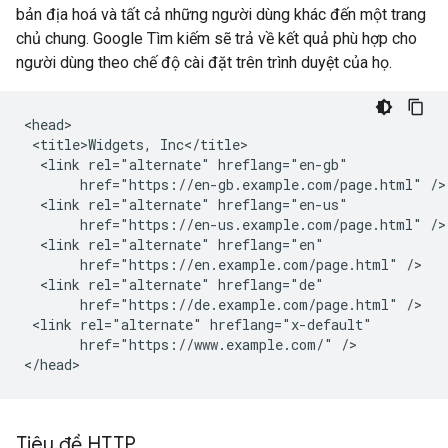
bản địa hoá và tất cả những người dùng khác đến một trang
chủ chung. Google Tìm kiếm sẽ trả về kết quả phù hợp cho
người dùng theo chế độ cài đặt trên trình duyệt của họ.
<head>

 <title>Widgets, Inc</title>

  <link rel="alternate" hreflang="en-gb"

       href="https://en-gb.example.com/page.html" />

  <link rel="alternate" hreflang="en-us"

       href="https://en-us.example.com/page.html" />

  <link rel="alternate" hreflang="en"

       href="https://en.example.com/page.html" />

  <link rel="alternate" hreflang="de"

       href="https://de.example.com/page.html" />

 <link rel="alternate" hreflang="x-default"

       href="https://www.example.com/" />

</head>
Tiêu đề HTTP