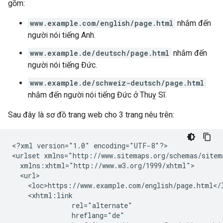
gồm:
www.example.com/english/page.html
nhắm đến
người nói tiếng Anh.
www.example.de/deutsch/page.html
nhắm đến
người nói tiếng Đức.
www.example.de/schweiz-deutsch/page.html
nhắm đến người nói tiếng Đức ở Thuỵ Sĩ.
Sau đây là sơ đồ trang web cho 3 trang nêu trên:
<?xml version="1.0" encoding="UTF-8"?>

<urlset xmlns="http://www.sitemaps.org/schemas/sitema
  xmlns:xhtml="http://www.w3.org/1999/xhtml">

  <url>

    <loc>https://www.example.com/english/page.html</l
    <xhtml:link

               rel="alternate"

               hreflang="de"
