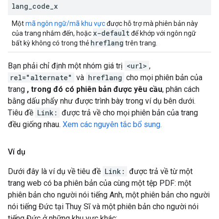
lang
_
code
_
x
Một
mã ngôn ngữ/mã khu vực
được hỗ trợ mà phiên bản này
x-default
của trang nhắm đến, hoặc
để khớp với ngôn ngữ
hreflang
bất kỳ không có trong thẻ
trên trang.
Bạn phải chỉ định một nhóm giá trị
<url>
,
rel="alternate"
và
hreflang
cho mọi phiên bản của
trang
, trong đó có phiên bản được yêu cầu
, phân cách
bằng dấu phẩy như được trình bày trong ví dụ bên dưới.
Tiêu đề
Link:
được trả về cho mọi phiên bản của trang
đều giống nhau.
Xem các nguyên tắc bổ sung.
Ví dụ
Dưới đây là ví dụ về tiêu đề
Link:
được trả về từ một
trang web có ba phiên bản của cùng một tệp PDF: một
phiên bản cho người nói tiếng Anh, một phiên bản cho người
nói tiếng Đức tại Thuỵ Sĩ và một phiên bản cho người nói
tiếng Đức ở những khu vực khác: