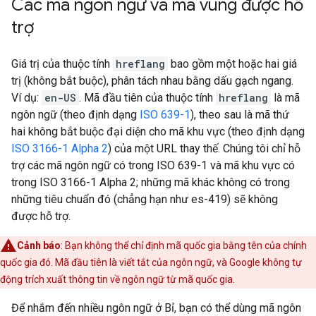
Các mã ngôn ngữ và mã vùng được hỗ
trợ
Giá trị của thuộc tính
hreflang
bao gồm một hoặc hai giá
trị (không bắt buộc), phân tách nhau bằng dấu gạch ngang.
Ví dụ:
en-US
. Mã đầu tiên của thuộc tính
hreflang
là mã
ngôn ngữ (theo định dạng
ISO 639-1
), theo sau là mã thứ
hai không bắt buộc đại diện cho mã khu vực (theo định dạng
ISO 3166-1 Alpha 2
) của một URL thay thế. Chúng tôi chỉ hỗ
trợ các mã ngôn ngữ có trong ISO 639-1 và mã khu vực có
trong ISO 3166-1 Alpha 2; những mã khác không có trong
những tiêu chuẩn đó (chẳng hạn như es-419) sẽ không
được hỗ trợ.
Cảnh báo
: Bạn không thể chỉ định mã quốc gia bằng tên của chính
quốc gia đó. Mã đầu tiên là viết tắt của ngôn ngữ, và Google không tự
động trích xuất thông tin về ngôn ngữ từ mã quốc gia.
Để nhắm đến nhiều ngôn ngữ ở Bỉ, bạn có thể dùng mã ngôn