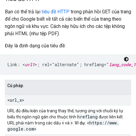
Bạn có thể trả lại
tiêu đề HTTP
trong phản hồi GET của trang
để cho Google biết về tất cả các biến thể của trang theo
ngôn ngữ và khu vực. Cách này hữu ích cho các tệp không
phải HTML (như tệp PDF).
Đây là định dạng của tiêu đề:
Link: <
url1
>; rel="alternate"; hreflang="
lang_code_1
Cú pháp
<url
_
x>
URL đủ điều kiện của trang thay thế, tương ứng với chuỗi ký tự
hreflang
biểu thị ngôn ngữ gán cho thuộc tính
được liên kết.
<
>
<https:
/
/
www
.
URL phải nằm trong các dấu
và
.
Ví dụ:
google
.
com>