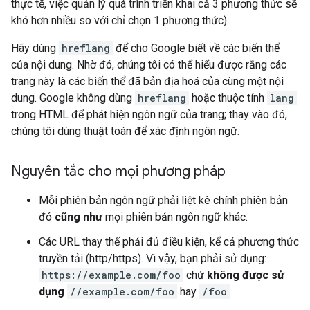
thực tế, việc quản lý quá trình triển khai cả 3 phương thức sẽ
khó hơn nhiều so với chỉ chọn 1 phương thức).
Hãy dùng
hreflang
để cho Google biết về các biến thể
của nội dung. Nhờ đó, chúng tôi có thể hiểu được rằng các
trang này là các biến thể đã bản địa hoá của cùng một nội
dung. Google không dùng
hreflang
hoặc thuộc tính
lang
trong HTML để phát hiện ngôn ngữ của trang; thay vào đó,
chúng tôi dùng thuật toán để xác định ngôn ngữ.
Nguyên tắc cho mọi phương pháp
Mỗi phiên bản ngôn ngữ phải liệt kê chính phiên bản
đó
cũng như
mọi phiên bản ngôn ngữ khác.
Các URL thay thế phải đủ điều kiện, kể cả phương thức
truyền tải (http/https). Vì vậy, bạn phải sử dụng:
https://example.com/foo
chứ
không được sử
dụng
//example.com/foo
hay
/foo