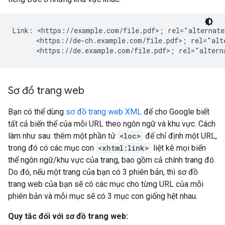
Link: <https://example.com/file.pdf>; rel="alternate
      <https://de-ch.example.com/file.pdf>; rel="alt
      <https://de.example.com/file.pdf>; rel="altern
Sơ đồ trang web
Bạn có thể dùng
sơ đồ trang web XML
để cho Google biết
tất cả biến thể của mỗi URL theo ngôn ngữ và khu vực. Cách
làm như sau: thêm một phần tử
<loc>
để chỉ định một URL,
trong đó có các mục con
<xhtml:link>
liệt kê mọi biến
thể ngôn ngữ/khu vực của trang, bao gồm cả chính trang đó.
Do đó, nếu một trang của bạn có 3 phiên bản, thì sơ đồ
trang web của bạn sẽ có các mục cho từng URL của mỗi
phiên bản và mỗi mục sẽ có 3 mục con giống hệt nhau.
Quy tắc đối với sơ đồ trang web: