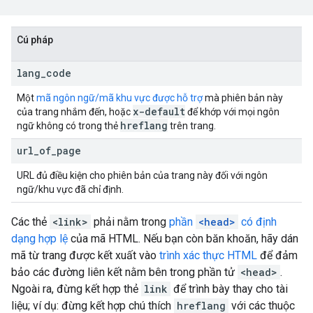
Cú pháp
lang
_
code
Một
mã ngôn ngữ/mã khu vực được hỗ trợ
mà phiên bản này
x-default
của trang nhắm đến, hoặc
để khớp với mọi ngôn
hreflang
ngữ không có trong thẻ
trên trang.
url
_
of
_
page
URL đủ điều kiện cho phiên bản của trang này đối với ngôn
ngữ/khu vực đã chỉ định.
Các thẻ
<link>
phải nằm trong
phần
<head>
có định
dạng hợp lệ
của mã HTML. Nếu bạn còn băn khoăn, hãy dán
mã từ trang được kết xuất vào
trình xác thực HTML
để đảm
bảo các đường liên kết nằm bên trong phần tử
<head>
.
Ngoài ra, đừng kết hợp thẻ
link
để trình bày thay cho tài
liệu; ví dụ: đừng kết hợp chú thích
hreflang
với các thuộc