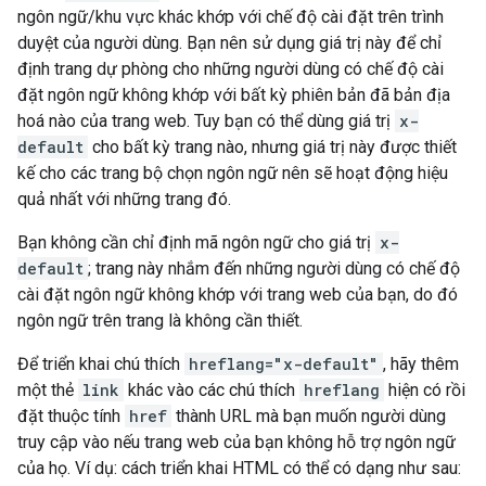
ngôn ngữ/khu vực khác khớp với chế độ cài đặt trên trình
duyệt của người dùng. Bạn nên sử dụng giá trị này để chỉ
định trang dự phòng cho những người dùng có chế độ cài
đặt ngôn ngữ không khớp với bất kỳ phiên bản đã bản địa
hoá nào của trang web. Tuy bạn có thể dùng giá trị
x-
default
cho bất kỳ trang nào, nhưng giá trị này được thiết
kế cho các trang bộ chọn ngôn ngữ nên sẽ hoạt động hiệu
quả nhất với những trang đó.
Bạn không cần chỉ định mã ngôn ngữ cho giá trị
x-
default
; trang này nhắm đến những người dùng có chế độ
cài đặt ngôn ngữ không khớp với trang web của bạn, do đó
ngôn ngữ trên trang là không cần thiết.
Để triển khai chú thích
hreflang="x-default"
, hãy thêm
một thẻ
link
khác vào các chú thích
hreflang
hiện có rồi
đặt thuộc tính
href
thành URL mà bạn muốn người dùng
truy cập vào nếu trang web của bạn không hỗ trợ ngôn ngữ
của họ. Ví dụ: cách triển khai HTML có thể có dạng như sau: