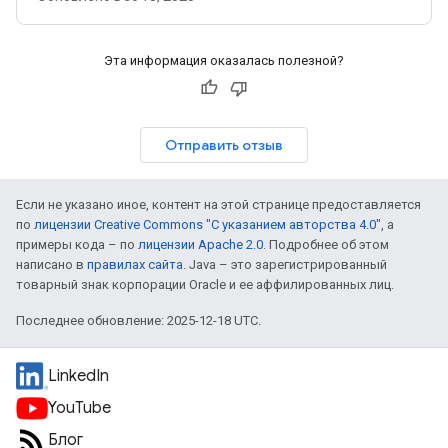
страницы и постепенная загрузка страниц. Узнайте, как
эти функции могут повлиять на показ результатов в
Google Поиске.
Эта информация оказалась полезной?
Отправить отзыв
Если не указано иное, контент на этой странице предоставляется
по
лицензии Creative Commons "С указанием авторства 4.0"
, а
примеры кода – по
лицензии Apache 2.0
. Подробнее об этом
написано в
правилах сайта
. Java – это зарегистрированный
товарный знак корпорации Oracle и ее аффилированных лиц.
Последнее обновление: 2025-12-18 UTC.
LinkedIn
YouTube
Блог