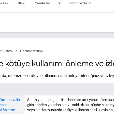
estek
Blog
Yenilikler
Daha fazla
h Central
Documentation
de kötüye kullanımı önleme ve i
rda, sitenizdeki kötüye kullanımı nasıl önleyebileceğiniz ve izle
atformunuzda
Spam yapanlar genellikle herkese açık yorum formlarınd
ından
girişlerinden yararlanırlar ve saldırdıkları şüphe çekme
'i önleme
veya platformunuzda kötüye kullanımı nasıl izleyip önl