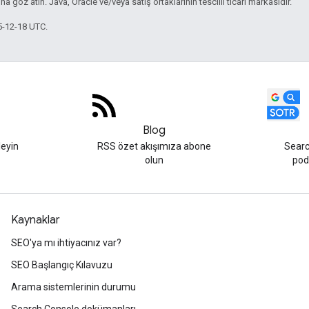
'na göz atın. Java, Oracle ve/veya satış ortaklarının tescilli ticari markasıdır.
5-12-18 UTC.
Blog
leyin
RSS özet akışımıza abone
Searc
olun
podc
Kaynaklar
SEO'ya mı ihtiyacınız var?
SEO Başlangıç Kılavuzu
Arama sistemlerinin durumu