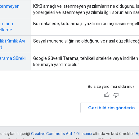
istenmeyen
Kötü amaçlı ve istenmeyen yazılımların ne olduğunu, i
yönergeleri ve istenmeyen yazılımla ilgili sorunların nas
ımların
Bu makalede, kötü amaçlı yazılımın bulaşmasını engelle
elleme
k (Kimlik Avı
Sosyal mühendisliğin ne olduğunu ve nasıl düzeltileceğ
r)
arama Sürekli
Google Güvenli Tarama, tehlikeli sitelerle veya indirilen t
korumaya yardımcı olur.
Bu size yardımcı oldu mu?
Geri bildirim gönderin
bu sayfanın içeriği
Creative Commons Atıf 4.0 Lisansı
altında ve kod örnekleri
A