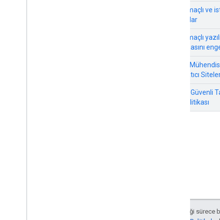
Arama operatörleriyle hata ayıklama
Kötü amaçlı ve 
Kötüye kullanımı önleme ve izleme
yazılımlar
Genel bakış
Kötü amaçlı yazıl
Kullanıcıların oluşturduğu
bulaşmasını eng
spam'ları engelleme
Kötü amaçlı ve istenmeyen
Sosyal Mühendisli
yazılımlar
ve Aldatıcı Sitele
Kötü amaçlı yazılımların
bulaşmasını engelleme
Google Güvenli T
Sosyal mühendislik (kimlik avı ve
İhlal Politikası
aldatıcı siteler)
Google Güvenli Tarama Sürekli
İhlal Politikası
Google Trendler'i kullanmaya
başlama
Siteye özel yönergeler
Aksi belirtilmediği sürece 