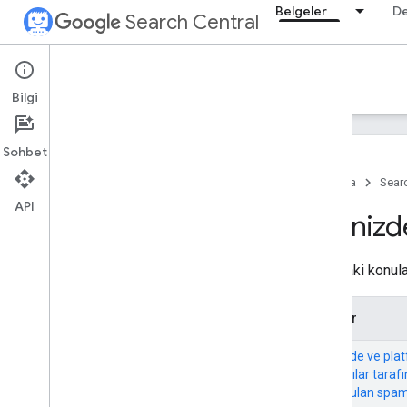
Belgeler
D
Search Central
Documentation
Bilgi
Giriş
Sohbet
Arama Yönergeleri
Ana Sayfa
Searc
API
SEO ile ilgili temel bilgiler
Siteniz
Tarama ve dizine ekleme
Aşağıdaki konula
Sıralama ve arama görünümü
Konular
İzleme ve hata ayıklama
Sitenizde ve pl
Arama trafiğindeki hata ayıklama
kullanıcılar taraf
düşüşleri
oluşturulan spam
Search Console ile izleme