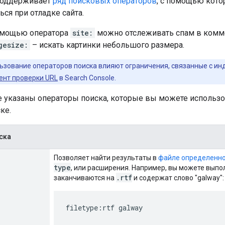
поддерживает
ряд поисковых операторов
, с помощью кото
ься при отладке сайта.
омощью оператора
site:
можно отслеживать спам в комме
gesize:
– искать картинки небольшого размера.
льзование операторов поиска влияют ограничения, связанные с ин
ент проверки URL
в Search Console.
е указаны операторы поиска, которые вы можете использо
ке.
ска
Позволяет найти результаты в
файле определенно
type
, или расширения. Например, вы можете выпо
.rtf
заканчиваются на
и содержат слово "
galway
":
filetype:rtf galway