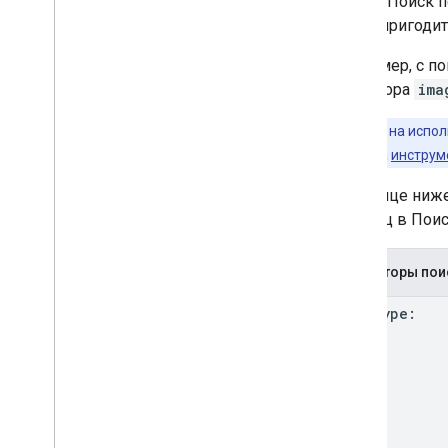
Google Поиск 
сокращения поискового трафика
могут пригодит
Отслеживание с помощью Search
Console
Например, с п
Отладка с помощью операторов
оператора
ima
поиска
Обзор
Поскольку на испо
Оператор поиска site:
полагаться на
инструм
Операторы поиска для Google
Картинок
В таблице ниж
Предотвращение и мониторинг
страниц в Поис
злоупотреблений
Начало работы с Google Trends
Операторы пои
Рекомендации для сайтов
filetype: