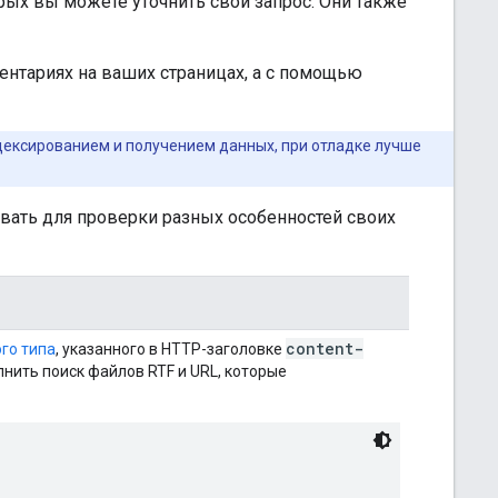
рых вы можете уточнить свой запрос. Они также
нтариях на ваших страницах, а с помощью
дексированием и получением данных, при отладке лучше
вать для проверки разных особенностей своих
content-
го типа
, указанного в HTTP-заголовке
лнить поиск файлов RTF и URL, которые