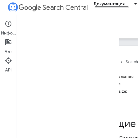
Документация
Search Central
Documentation
Информация
Введение
Чат
Главное о Поиске
Главная
Search
API
Основы поисковой
оптимизации
Содержание
filetype:
Сканирование и
imagesize:
индексирование
site:
src:
Ранжирование и вид ресурса в
поиске
Общие 
Мониторинг и отладка
Устранение проблемы