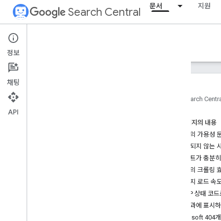
문서
지원
Search Central
Documentation
정보
소개
채팅
검색 Essentials
홈
Search Centr
API
검색엔진 최적화 기초
이 페이지의 내용
사이트의 가용성 문
크롤링 및 색인 생성
크롤링되지 않는 
개요
업데이트가 충분히
Google에서 색인을 생성할 수 있는 파
일 형식
사이트의 크롤링 
URL 구조
페이지 로드 속
링크
HTTP 상태 코
사이트맵
검색결과에 표시하고
크롤러 관리
오류 soft 404개