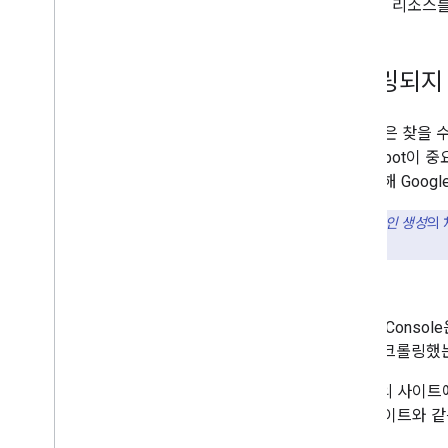
재 리소스를
크롤링되지 
Google은 찾
Googlebot이
으로 인해 Goo
크롤링
과
색인 생성
의 
루지 않습니다.
진단:
Search Con
URL을 크롤링했
대부분의 사이트에
뉴스 사이트와 같