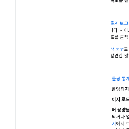
크롤링 속도를 결
진단:
크롤링 통계 보
보여줍니다. 사이
아 그래프를 클릭
URL 검사 도구
를
트에서 발견한 많
처리:
크롤링 통계
크롤링되지
페이지 로드
서버 용량을
링되거나 업
고서
에서 