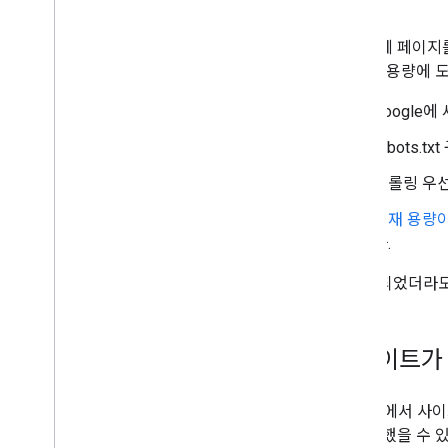
처리:
사이트에 페이지를
대 게재 용량에
Google
robots
크롤링 우선
게재 용량
다.
크롤링되었더라도 
업데이트가
Google에서 
하지 못했을 수 