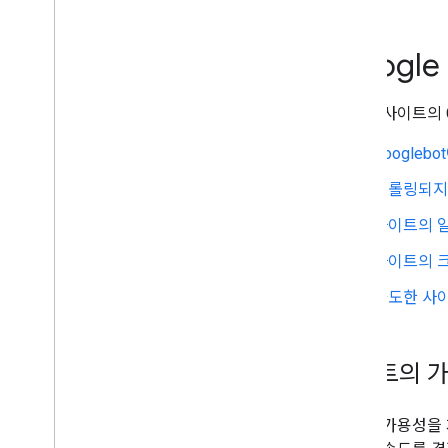
Google에 URL 재크롤링 요청하기
크롤링 오류 문제 해결
Googl
Google 크롤러
robots
.
txt
표준화
다음은 사이트의 
모바일 사이트 및 모바일 중심 색인 생성
Google
AMP
Java
Script
크롤링되지
페이지 및 콘텐츠 메타데이터
사이트의 
삭제
사이트 이전 및 변경
사이트의 
과도한 사
순위 및 검색 노출
모니터링 및 디버깅
사이트의 가
사이트별 가이드
사이트 가용성을 