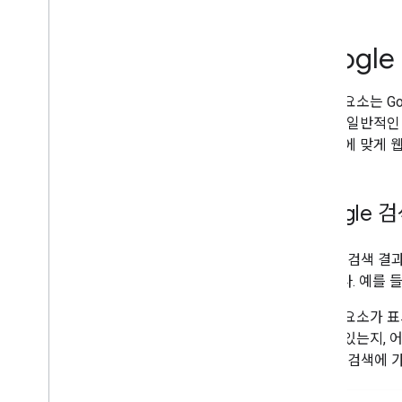
유연한 샘플링
Google 디스커버
Googl
이미지
유명한 장소
시각적 요소는 Go
페이지 경험
의 가장 일반적인
선호하는 출처
각 요소에 맞게 
순위 시스템
순위 업데이트
사이트 이름
Google
사이트링크
스니펫
구조화된 데이터
Google 검색
제목 링크
용됩니다. 예를 
번역된 특성
시각적 요소가 표
동영상
용하고 있는지, 
시각적 요소 갤러리
Google 검색
웹 스토리
얼리 어답터 프로그램