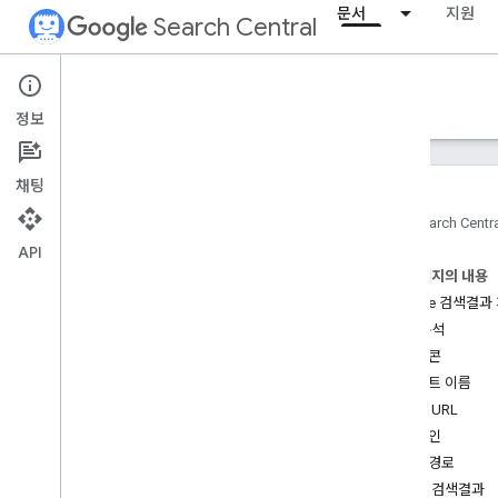
문서
지원
Search Central
Documentation
정보
소개
채팅
검색 Essentials
홈
Search Centr
API
검색엔진 최적화 기초
이 페이지의 내용
Google 검색결과
크롤링 및 색인 생성
기여 분석
파비콘
순위 및 검색 노출
사이트 이름
개요
표시 URL
AI 기능
도메인
서명일
탐색경로
파비콘
텍스트 검색결과
추천 스니펫