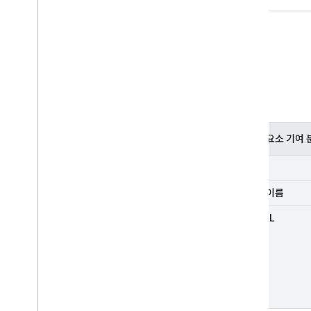
시각적 요소 기여 
파비콘
사이트 이름
표시 URL