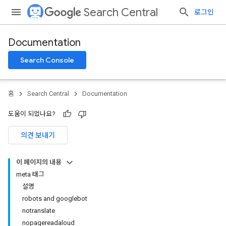
Search Central
로그인
Documentation
Search Console
홈
Search Central
Documentation
도움이 되었나요?
의견 보내기
이 페이지의 내용
meta 태그
설명
robots and googlebot
notranslate
nopagereadaloud