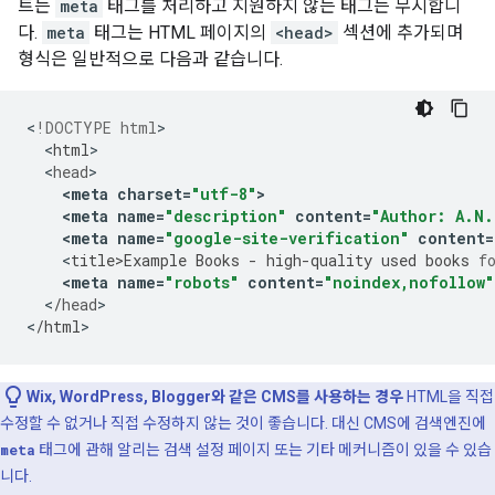
트는
meta
태그를 처리하고 지원하지 않는 태그는 무시합니
다.
meta
태그는 HTML 페이지의
<head>
섹션에 추가되며
형식은 일반적으로 다음과 같습니다.
<
!DOCTYPE html
<
html
<
head
<
meta
charset
=
"utf-8"
>
<
meta
name
=
"description"
content
=
"Author: A.N.
<
meta
name
=
"google-site-verification"
content
=
<
title>Example
Books
-
high
-
quality
used
books
f
<
meta
name
=
"robots"
content
=
"noindex,nofollow"
<
/
head
>

<
/
html
>
Wix, WordPress, Blogger와 같은 CMS를 사용하는 경우
HTML을 직접
수정할 수 없거나 직접 수정하지 않는 것이 좋습니다. 대신 CMS에 검색엔진에
meta
태그에 관해 알리는 검색 설정 페이지 또는 기타 메커니즘이 있을 수 있습
니다.