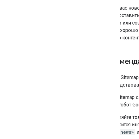
Общие сведения о файлах
Если у вас нов
Sitemap
и предоставит
Как создать файл Sitemap и
Sitemap или со
сделать его доступным для
Google
Google хорошо
Как управлять файлами
вашего контент
Sitemap с помощью файла
индекса Sitemap
Расширения файлов Sitemap
Рекоменда
Файлы Sitemap для
изображений
Файлы Sitemap для
Файлы Sitemap
новостей
руководствов
Файлы Sitemap для видео и
альтернативные решения
Файл Sitemap с
Объединение расширений
файлов Sitemap
файл. Робот Go
Работа с поисковыми роботами
Добавляйте тол
robots
.
txt
содержится ин
Нормализация
<news:news>
и
Мобильный сайт и
индексирование с приоритетом