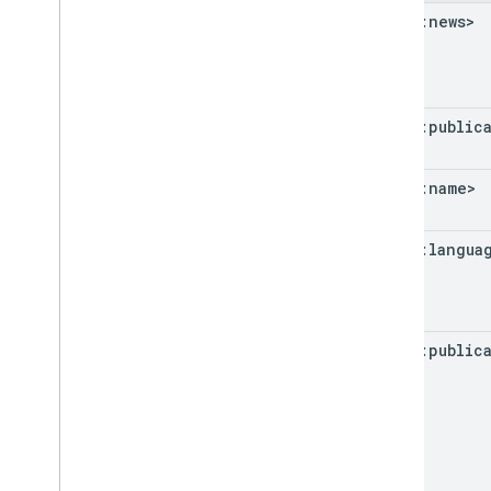
<news:news>
<news:public
<news:name>
<news:langua
<news:public