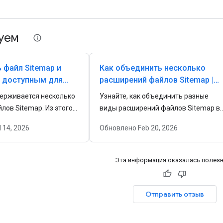
уем
 файл Sitemap и
Как объединить несколько
о доступным для
расширений файлов Sitemap |
нтр Google Поиска
Центр Google Поиска
держивается несколько
Узнайте, как объединить разные
лов Sitemap. Из этого
виды расширений файлов Sitemap в
ы узнаете, какие
одном XML-файле Sitemap.
l 14, 2026
Обновлено
Feb 20, 2026
орматы, как создать
и отправить его в
Эта информация оказалась полез
Отправить отзыв