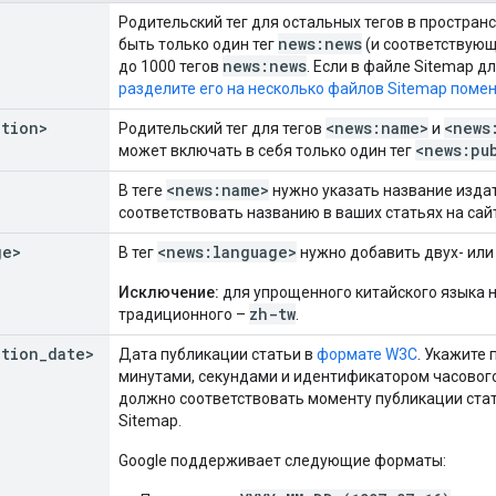
Родительский тег для остальных тегов в простран
news:news
быть только один тег
(и соответствующ
news:news
до 1000 тегов
. Если в файле Sitemap д
разделите его на несколько файлов Sitemap поме
ation>
<news:name>
<news
Родительский тег для тегов
и
<news:pu
может включать в себя только один тег
<news:name>
В теге
нужно указать название издат
соответствовать названию в ваших статьях на сай
ge>
<news:language>
В тег
нужно добавить двух- или
Исключение:
для упрощенного китайского языка 
zh-tw
традиционного –
.
ation
_
date>
Дата публикации статьи в
формате W3C
. Укажите 
минутами, секундами и идентификатором часового
должно соответствовать моменту публикации стать
Sitemap.
Google поддерживает следующие форматы: