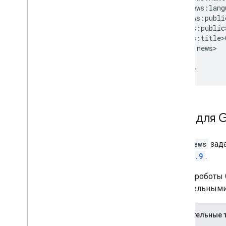
      <news:lang
    </news:publi
    <news:public
    <news:title>
  </news:news>

  </url>

</urlset>
Теги для 
Теги
news
зада
news/0.9
.
Чтобы роботы 
обязательными
Обязательные 