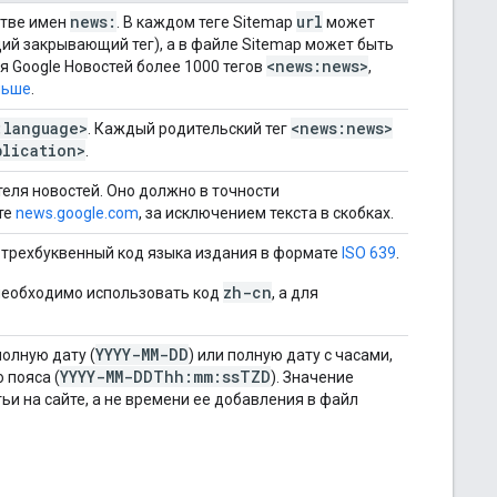
news:
url
стве имен
. В каждом теге Sitemap
может
ий закрывающий тег), а в файле Sitemap может быть
<news:news>
ля Google Новостей более 1000 тегов
,
ньше
.
:language>
<news:news>
. Каждый родительский тег
blication>
.
еля новостей. Оно должно в точности
те
news.google.com
, за исключением текста в скобках.
 трехбуквенный код языка издания в формате
ISO 639
.
zh-cn
необходимо использовать код
, а для
YYYY-MM-DD
полную дату (
) или полную дату с часами,
YYYY-MM-DDThh:mm:ssTZD
 пояса (
). Значение
и на сайте, а не времени ее добавления в файл