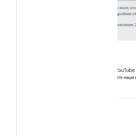
Если не указано иное, к
Apache 2.0
. Подробнее о
Последнее обновление: 2
LinkedIn
YouTube
Подружитесь с нами в
Смотрите наши 
LinkedIn
Обратиться за помощью
Перейдите на справочный форум
Отправка вопроса для персональной консультации