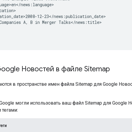
uage>en</news:language>

cation>

ation_date>2008-12-23</news:publication_date>

Companies A, B in Merger Talks</news:title>

Google Новостей в файле Sitemap
ются в пространстве имен файла Sitemap для Google Ново
Google могли использовать ваш файл Sitemap для Google 
 тегами:
теги