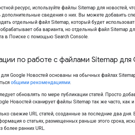
остной ресурс, используйте файлы Sitemap для новостей, ч
ь дополнительные сведения о них. Вы можете добавить с
здать отдельный файл Sitemap, который будет использова
 обрабатывает оба варианта, но отдельный файл Sitemap 
а в Поиске с помощью Search Console.
ции по работе с файлами Sitemap для
 для Google Новостей основаны на обычных файлах Sitemap
аться
общими рекомендациями
.
ледует обновлять по мере публикации статей. Просто доб
ogle Новостей сканирует файлы Sitemap так же часто, как 
ько свежие URL статей, созданные за последние два дня. 
формация о статьях, размещенных раньше этого срока, иск
з более ранних URL.