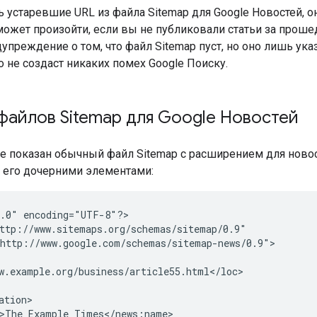
 устаревшие URL из файла Sitemap для Google Новостей, о
 может произойти, если вы не публиковали статьи за прош
упреждение о том, что файл Sitemap пуст, но оно лишь ука
то не создаст никаких помех Google Поиску.
файлов Sitemap для Google Новостей
е показан обычный файл Sitemap с расширением для новост
 его дочерними элементами:
.0" encoding="UTF-8"?>

ttp://www.sitemaps.org/schemas/sitemap/0.9"

http://www.google.com/schemas/sitemap-news/0.9">

w.example.org/business/article55.html</loc>

tion>

>The Example Times</news:name>
