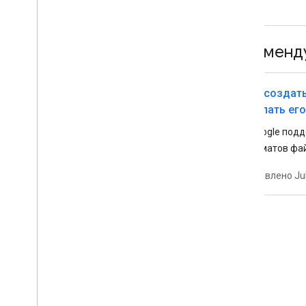
Рекоменд
Как создать
сделать ег
Google | Це
В Google под
форматов фай
руководства в
Обновлено
Ju
существуют ф
файл Sitemap 
Google.