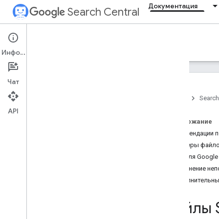
Документация
Search Central
Documentation
Информация
Введение
Чат
Главное о Поиске
Главная
Search
API
Основы поисковой
оптимизации
Содержание
Рекомендации п
Сканирование и
Примеры файлов
индексирование
Теги для Google
Обзор
Устранение неп
Типы файлов
,
которые может
Дополнительны
индексировать Google
Структура URL
Файлы 
Ссылки
Файлы Sitemap