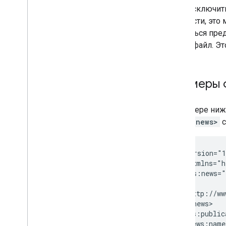
мобильного контента
Если исключить
AMP
частности, это
Java
Script
появиться пред
Метаданные страниц и контента
в этот файл. Э
Удаления
Перенос и изменение сайтов
Примеры 
Ранжирование и вид ресурса в
поиске
В примере ниж
<news:news>
с
Мониторинг и отладка
Рекомендации для сайтов
<?xml version="1
<urlset xmlns="h
    xmlns:news="
  <url>

  <loc>http://ww
  <news:news>

    <news:publica
      <news:name