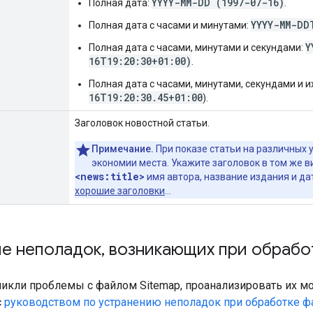
YYYY-MM-DD (1997-07-16)
Полная дата:
.
YYYY-MM-DD
Полная дата с часами и минутами:
Y
Полная дата с часами, минутами и секундами:
16T19:20:30+01:00)
.
Полная дата с часами, минутами, секундами и и
16T19:20:30.45+01:00
).
Заголовок новостной статьи.
Примечание.
При показе статьи на различных 
экономии места. Укажите заголовок в том же ви
<news:title>
имя автора, название издания и да
хорошие заголовки
…
ие неполадок
,
возникающих при обработ
никли проблемы с файлом Sitemap, проанализировать их м
с
руководством по устранению неполадок при обработке ф