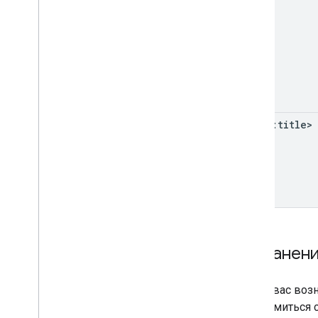
<news:title>
Устранен
Если у вас воз
ознакомиться 