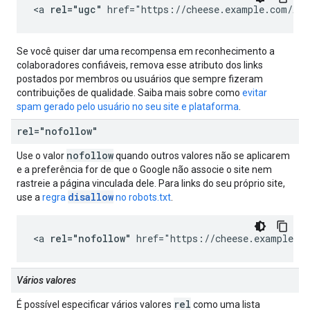
<a 
rel="ugc"
 href="https://cheese.example.com/App
Se você quiser dar uma recompensa em reconhecimento a
colaboradores confiáveis, remova esse atributo dos links
postados por membros ou usuários que sempre fizeram
contribuições de qualidade. Saiba mais sobre como
evitar
spam gerado pelo usuário no seu site e plataforma
.
rel="nofollow"
nofollow
Use o valor
quando outros valores não se aplicarem
e a preferência for de que o Google não associe o site nem
rastreie a página vinculada dele. Para links do seu próprio site,
disallow
use a
regra
no robots.txt
.
<a 
rel="nofollow"
 href="https://cheese.example.co
Vários valores
rel
É possível especificar vários valores
como uma lista