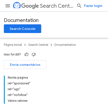
Search Central
Fazer login
Documentation
Search Console
Página inicial
Search Central
Documentation
Isso foi útil?
Envie comentários
Nesta página
rel="sponsored"
rel="ugc"
rel="nofollow"
Vários valores