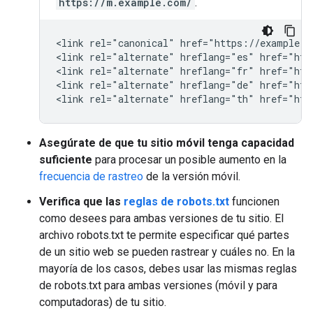
https://m.example.com/
.
<link rel="canonical" href="https://example.co
<link rel="alternate" hreflang="es" href="htt
<link rel="alternate" hreflang="fr" href="htt
<link rel="alternate" hreflang="de" href="htt
<link rel="alternate" hreflang="th" href="htt
Asegúrate de que tu sitio móvil tenga capacidad
suficiente
para procesar un posible aumento en la
frecuencia de rastreo
de la versión móvil.
Verifica que las
reglas de robots.txt
funcionen
como desees para ambas versiones de tu sitio. El
archivo robots.txt te permite especificar qué partes
de un sitio web se pueden rastrear y cuáles no. En la
mayoría de los casos, debes usar las mismas reglas
de robots.txt para ambas versiones (móvil y para
computadoras) de tu sitio.