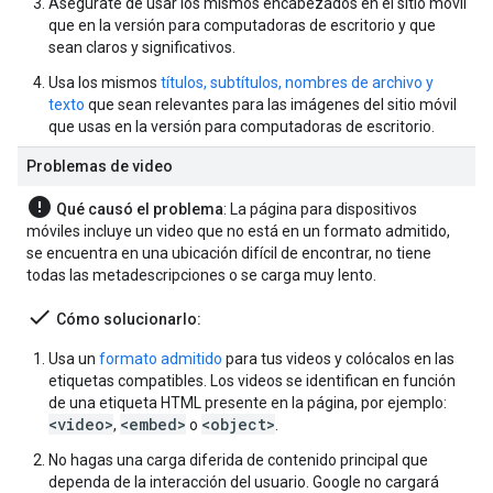
Asegúrate de usar los mismos encabezados en el sitio móvil
que en la versión para computadoras de escritorio y que
sean claros y significativos.
Usa los mismos
títulos, subtítulos, nombres de archivo y
texto
que sean relevantes para las imágenes del sitio móvil
que usas en la versión para computadoras de escritorio.
Problemas de video
error
Qué causó el problema
: La página para dispositivos
móviles incluye un video que no está en un formato admitido,
se encuentra en una ubicación difícil de encontrar, no tiene
todas las metadescripciones o se carga muy lento.
done
Cómo solucionarlo:
Usa un
formato admitido
para tus videos y colócalos en las
etiquetas compatibles. Los videos se identifican en función
de una etiqueta HTML presente en la página, por ejemplo:
<video>
<embed>
<object>
,
o
.
No hagas una carga diferida de contenido principal que
dependa de la interacción del usuario. Google no cargará