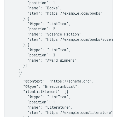
        "position": 1,

        "name": "Books",

        "item": "https://example.com/books"

      },{

        "@type": "ListItem",

        "position": 2,

        "name": "Science Fiction",

        "item": "https://example.com/books/science
      },{

        "@type": "ListItem",

        "position": 3,

        "name": "Award Winners"

      }]

    },

    {

      "@context": "https://schema.org",

      "@type": "BreadcrumbList",

      "itemListElement": [{

        "@type": "ListItem",

        "position": 1,

        "name": "Literature",

        "item": "https://example.com/literature"
