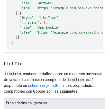
"name"
:
"Authors"
,
"item"
:
"https://example.com/books/authors"
},{
"@type"
:
"ListItem"
,
"position"
:
3
,
"name"
:
"Ann Leckie"
,
"item"
:
"https://example.com/books/authors/a
}]
}
List
Item
ListItem
contiene detalles sobre un elemento individual
de la lista. La definición completa de
ListItem
está
disponible en
schema.org/ListItem
. Las propiedades
compatibles con Google son las siguientes:
Propiedades obligatorias