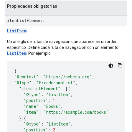
Propiedades obligatorias
item
List
Element
ListItem
Un arreglo de rutas de navegación que aparece en un orden
específico. Define cada ruta de navegación con un elemento
ListItem
. Por ejemplo:
{
"@context"
:
"https://schema.org"
,
"@type"
:
"BreadcrumbList"
,
"itemListElement"
:
[{
"@type"
:
"ListItem"
,
"position"
:
1
,
"name"
:
"Books"
,
"item"
:
"https://example.com/books"
},{
"@type"
:
"ListItem"
,
"position"
:
2
,