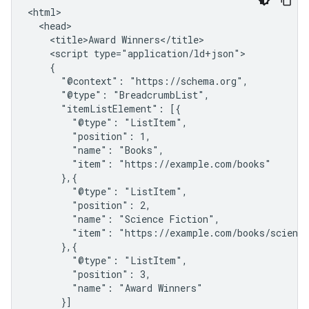
<html>

  <head>

    <title>Award Winners</title>

    <script type="application/ld+json">

    {

      "@context": "https://schema.org",

      "@type": "BreadcrumbList",

      "itemListElement": [{

        "@type": "ListItem",

        "position": 1,

        "name": "Books",

        "item": "https://example.com/books"

      },{

        "@type": "ListItem",

        "position": 2,

        "name": "Science Fiction",

        "item": "https://example.com/books/science
      },{

        "@type": "ListItem",

        "position": 3,

        "name": "Award Winners"

      }]
