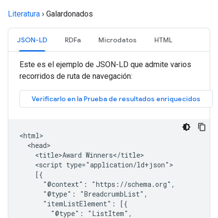
Literatura
›
Galardonados
JSON-LD
RDFa
Microdatos
HTML
Este es el ejemplo de JSON-LD que admite varios
recorridos de ruta de navegación:
<html>

  <head>

    <title>Award Winners</title>

    <script type="application/ld+json">

    [{

      "@context": "https://schema.org",

      "@type": "BreadcrumbList",

      "itemListElement": [{

        "@type": "ListItem",
