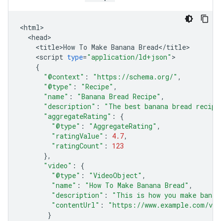
<
html
<
head
<
title>How
To
Make
Banana
Bread
<
/
title
<
script
type
=
"application/ld+json"
{
"@context"
:
"https://schema.org/"
,
"@type"
:
"Recipe"
,
"name"
:
"Banana Bread Recipe"
,
"description"
:
"The best banana bread recipe
"aggregateRating"
:
{
"@type"
:
"AggregateRating"
,
"ratingValue"
:
4.7
,
"ratingCount"
:
123
},
"video"
:
{
"@type"
:
"VideoObject"
,
"name"
:
"How To Make Banana Bread"
,
"description"
:
"This is how you make banan
"contentUrl"
:
"https://www.example.com/vid
}