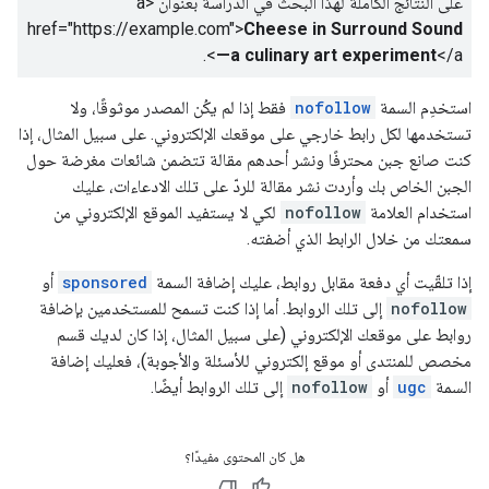
على النتائج الكاملة لهذا البحث في الدراسة بعنوان
<a
href="https://example.com">
Cheese in Surround Sound
.
—a culinary art experiment
</a>
استخدِم السمة
nofollow
فقط إذا لم يكُن المصدر موثوقًا، ولا
تستخدمها لكل رابط خارجي على موقعك الإلكتروني. على سبيل المثال، إذا
كنت صانع جبن محترفًا ونشر أحدهم مقالة تتضمن شائعات مغرضة حول
الجبن الخاص بك وأردت نشر مقالة للردّ على تلك الادعاءات، عليك
استخدام العلامة
nofollow
لكي لا يستفيد الموقع الإلكتروني من
سمعتك من خلال الرابط الذي أضفته.
إذا تلقّيت أي دفعة مقابل روابط، عليك إضافة السمة
sponsored
أو
nofollow
إلى تلك الروابط. أما إذا كنت تسمح للمستخدمين بإضافة
روابط على موقعك الإلكتروني (على سبيل المثال، إذا كان لديك قسم
مخصص للمنتدى أو موقع إلكتروني للأسئلة والأجوبة)، فعليك إضافة
السمة
ugc
أو
nofollow
إلى تلك الروابط أيضًا.
هل كان المحتوى مفيدًا؟