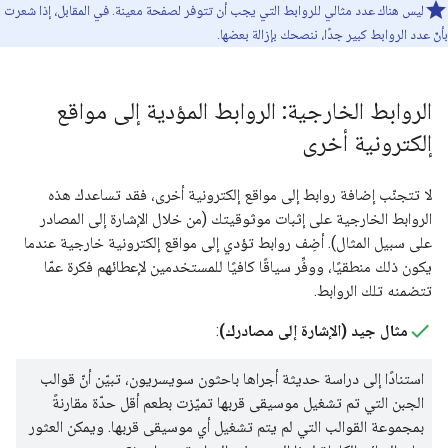
ليس هناك عدد مثالي للروابط التي يجب أن تتوفر لصفحة معينة. في المقابل، إذا شعرت
بأنّ عدد الروابط كبير جدًا، ننصحك بإزالة بعضها.
الروابط الخارجية: الروابط المؤدية إلى مواقع
إلكترونية أخرى
لا تتجنّب إضافة روابط إلى مواقع إلكترونية أخرى، فقد تساعدك هذه
الروابط الخارجية على إثبات موثوقيتك (من خلال الإشارة إلى المصادر
على سبيل المثال). أضِف روابط تؤدي إلى مواقع إلكترونية خارجية عندما
يكون ذلك منطقيًا، ووفِّر سياقًا كافيًا للمستخدمين لإعطائهم فكرة عمّا
تتضمنه تلك الروابط.
مثال جيد (الإشارة إلى مصادرك)
:
استنادًا إلى دراسة حديثة أجراها باحثون سويسريون، تبيّن أنّ قوالب
الجبن التي تم تشغيل موسيقى قربها تميّزت بطعم أقل حدّة مقارنةً
بمجموعة القوالب التي لم يتم تشغيل أي موسيقى قربها. ويمكن العثور