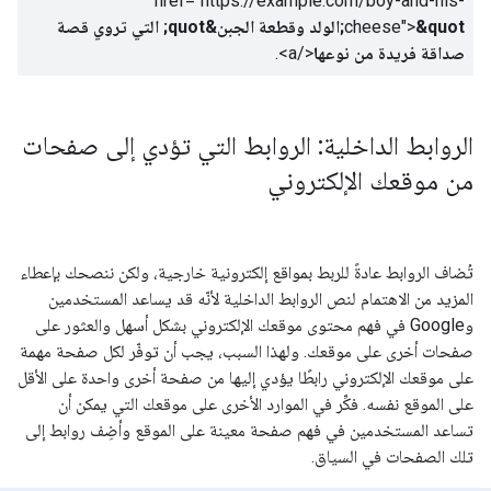
href="https://example.com/boy-and-his-
cheese">
&quot;الولد وقطعة الجبن&quot; التي تروي قصة
صداقة فريدة من نوعها
</a>
.
الروابط الداخلية: الروابط التي تؤدي إلى صفحات
من موقعك الإلكتروني
تُضاف الروابط عادةً للربط بمواقع إلكترونية خارجية، ولكن ننصحك بإعطاء
المزيد من الاهتمام لنص الروابط الداخلية لأنّه قد يساعد المستخدمين
وGoogle في فهم محتوى موقعك الإلكتروني بشكل أسهل والعثور على
صفحات أخرى على موقعك. ولهذا السبب، يجب أن توفّر لكل صفحة مهمة
على موقعك الإلكتروني رابطًا يؤدي إليها من صفحة أخرى واحدة على الأقل
على الموقع نفسه. فكِّر في الموارد الأخرى على موقعك التي يمكن أن
تساعد المستخدمين في فهم صفحة معينة على الموقع وأضِف روابط إلى
تلك الصفحات في السياق.