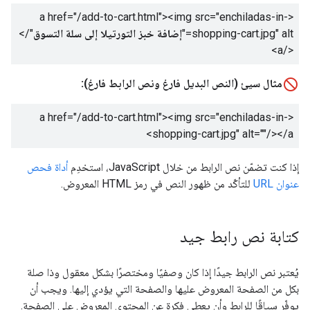
<a href="/add-to-cart.html"><img src="enchiladas-in-
shopping-cart.jpg" alt="
إضافة خبز التورتيلا إلى سلة التسوق
"/>
</a>
مثال سيئ (النص البديل فارغ ونص الرابط فارغ):
<a href="/add-to-cart.html"><img src="enchiladas-in-
shopping-cart.jpg" alt=""/></a>
إذا كنت تضمّن نص الرابط من خلال JavaScript، استخدِم
أداة فحص
عنوان URL
للتأكّد من ظهور النص في رمز HTML المعروض.
كتابة نص رابط جيد
يُعتبر نص الرابط جيدًا إذا كان وصفيًا ومختصرًا بشكل معقول وذا صلة
بكل من الصفحة المعروض عليها والصفحة التي يؤدي إليها. ويجب أن
يوفّر سياقًا للرابط وأن يعطي فكرة عن المحتوى المعروض على الصفحة.