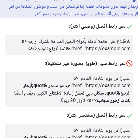
ويمكن فهمه بدون معلومات خلفية. إذا لم تتمكّن من استنتاج موضوع الصفحة من نص
الرابط، فهذا يعني أنّك تحتاج إلى تغيير نص الرابط ليصبح وصفيًا أكثر.
نص رابط أفضل (وصفي أكثر):
للاطّلاع على قائمة كاملة بأنواع الجبن المتاحة للشراء، راجِع
<a
href="https://example.com">
قائمة أنواع الجبن
</a>
.
نص رابط سيئ (طويل بصورة غير منطقية):
اعتبارًا من يوم الثلاثاء القادم،
<a
href="https://example.com">
يدعو متجر &quot;أزهار
الربيع&quot; سكان دبي لحفل إعادة الافتتاح الكبير ويقدّم أيضًا
باقات زهور مجانية
</a>
لأول 20 زبونًا.
نص رابط أفضل (مختصر أكثر):
اعتبارًا من يوم الثلاثاء القادم،
<a
href="https://example.com">
يدعو متجر &quot;أزهار