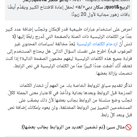
الربيع&quot; سكان دبي
</a>
لحفل إعادة الافتتاح الكبير ويقدّم أيضًا
باقات زهور مجانية لأول 20 زبونًا.
احرص على استخدام عبارات طبيعية قدر الإمكان وتجنَّب إضافة عدد كبير
جدًا من الكلمات الرئيسية ذات الصلة بالصفحة التي تُدرج رابطًا إليها (لا
تنسَ أنّ
ازدحام الكلمات الرئيسية
يُعدّ مخالفة لسياسات المحتوى غير
المرغوب فيه). اطرح على نفسك السؤال التالي: هل يحتاج المستخدم إلى
قراءة جميع هذه الكلمات الرئيسية ليفهم مضمون الصفحة التالية؟ إذا كنت
تعتقد أنّك أضفت عددًا كبيرًا جدًا من الكلمات الرئيسية في نص الرابط،
ننصحك بإزالة بعضها.
تذكَّر تقديم سياق للروابط الخاصة بك: من المهم أن تختار الكلمات
المدرَجة قبل الروابط وبعدها بعناية وتأخذ في الاعتبار معنى الجملة ككلّ.
تجنَّب وضع سلسلة من الروابط بجانب بعضها لأنّ ذلك يصعّب على
المستخدمين التمييز بين الروابط المختلفة، ولن يعود بإمكانك إضافة نص
قبل وبعد كلّ رابط.
مثال سيئ (تم تضمين العديد من الروابط بجانب بعضها):