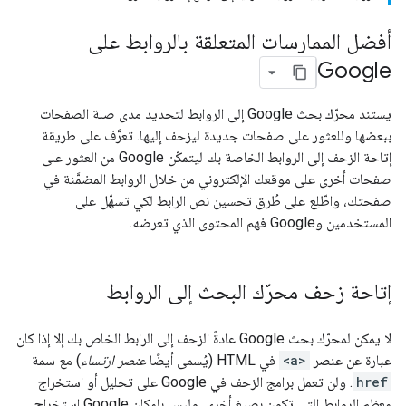
أفضل الممارسات المتعلقة بالروابط على
Google
يستند محرّك بحث Google إلى الروابط لتحديد مدى صلة الصفحات
ببعضها وللعثور على صفحات جديدة ليزحف إليها. تعرَّف على طريقة
إتاحة الزحف إلى الروابط الخاصة بك ليتمكّن Google من العثور على
صفحات أخرى على موقعك الإلكتروني من خلال الروابط المضمَّنة في
صفحتك، واطّلِع على طُرق تحسين نص الرابط لكي تسهّل على
المستخدمين وGoogle فهم المحتوى الذي تعرضه.
إتاحة زحف محرّك البحث إلى الروابط
لا يمكن لمحرّك بحث Google عادةً الزحف إلى الرابط الخاص بك إلا إذا كان
عبارة عن عنصر
<a>
في HTML (يُسمى أيضًا
عنصر ارتساء
) مع سمة
href
. ولن تعمل برامج الزحف في Google على تحليل أو استخراج
معظم الروابط التي تكون بصيغ أخرى. وليس بإمكان Google استخراج