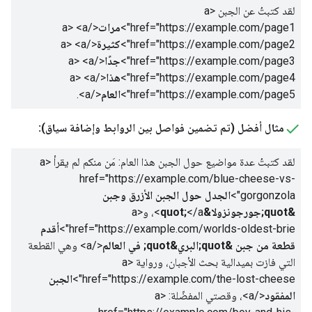
لقد كتبتُ عن الجبن
<a
href="https://example.com/page1">
مرات
</a>
<a
href="https://example.com/page2">
كثيرة
</a>
<a
href="https://example.com/page3">
جدًا
</a>
<a
href="https://example.com/page4">
هذا
</a>
<a
href="https://example.com/page5">
العام
</a>
.
مثال أفضل (تم تضمين فواصل بين الروابط وإضافة سياق):
لقد كتبتُ عدة مواضيع حول الجبن هذا العام: مَن منكم لم يقرأ
<a
href="https://example.com/blue-cheese-vs-
gorgonzola">
الجدل حول الجبن الأزرق وجبن
&quot;جورجونزولا&quot;
</a>
، و
<a
href="https://example.com/worlds-oldest-brie">
أقدم
قطعة من جبن &quot;البري&quot; في العالم
</a>
وهي القطعة
التي فازت بميدالية بحث الأجبان، ورواية
<a
href="https://example.com/the-lost-cheese">
الجبن
المفقود
</a>
، وقصتي المفضّلة:
<a