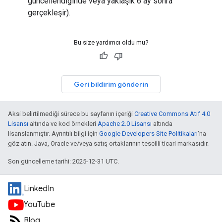
güncellendiğinde veya yaklaşık 6 ay sonra
gerçekleşir).
Bu size yardımcı oldu mu?
Geri bildirim gönderin
Aksi belirtilmediği sürece bu sayfanın içeriği
Creative Commons Atıf 4.0
Lisansı
altında ve kod örnekleri
Apache 2.0 Lisansı
altında
lisanslanmıştır. Ayrıntılı bilgi için
Google Developers Site Politikaları
'na
göz atın. Java, Oracle ve/veya satış ortaklarının tescilli ticari markasıdır.
Son güncelleme tarihi: 2025-12-31 UTC.
LinkedIn
YouTube
Blog