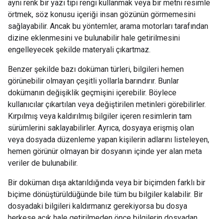
aynı renk bir yazı tipi rengi kullanmak veya bir metni resimle
örtmek, söz konusu içeriği insan gözünün görmemesini
sağlayabilir. Ancak bu yöntemler, arama motorları tarafından
dizine eklenmesini ve bulunabilir hale getirilmesini
engelleyecek şekilde materyali çıkartmaz.
Benzer şekilde bazı doküman türleri, bilgileri hemen
görünebilir olmayan çeşitli yollarla barındırır. Bunlar
dokümanın değişiklik geçmişini içerebilir. Böylece
kullanıcılar çıkartılan veya değiştirilen metinleri görebilirler.
Kırpılmış veya kaldırılmış bilgiler içeren resimlerin tam
sürümlerini saklayabilirler. Ayrıca, dosyaya erişmiş olan
veya dosyada düzenleme yapan kişilerin adlarını listeleyen,
hemen görünür olmayan bir dosyanın içinde yer alan meta
veriler de bulunabilir.
Bir doküman dışa aktarıldığında veya bir biçimden farklı bir
biçime dönüştürüldüğünde bile tüm bu bilgiler kalabilir. Bir
dosyadaki bilgileri kaldırmanız gerekiyorsa bu dosya
herkese açık hale getirilmeden önce bilgilerin dosyadan