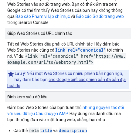
Web Stories vào sơ đồ trang web. Bạn có thể kiểm tra xem
Google có thể tìm thấy Web Stories của bạn hay không thông
qua
Báo cáo Phạm vi lập chỉ mục
và
Báo cáo Sơ đồ trang web
trong Search Console.
Giúp Web Stories có URL chính tắc
Tất cả Web Stories đều phải có URL chính tắc. Hãy đảm bảo
link rel="canonical"
Web Stories nào cũng có
tới chính
<link rel="canonical" href="https:
/
/
www
.
nó. Ví dụ:
example
.
com
/
url
/
to
/
webstory
.
html">
Lưu ý
: Nếu một Web Stories có nhiều phiên bản ngôn ngữ,
hãy đảm bảo bạn
cho Google biết các phiên bản đã bản địa
hoá đó
.
Đính kèm siêu dữ liệu
Đảm bảo Web Stories của bạn tuân thủ
những nguyên tắc đối
với siêu dữ liệu Câu chuyện AMP
. Hãy dùng mã đánh dấu mà
bạn thường đưa vào một trang web, chẳng hạn như:
meta
title
description
Các thẻ
và