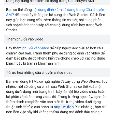
Dùng nội dung đính kèm có dạng trang Câu chuyện AMP
Bạn có thể dùng
nội dung đính kèm có dạng trang Câu chuyện
AMP
để trình bày thông tin bổ sung cho Web Stories. Cách làm
này giúp bạn cung cấp thêm thông tin chi tiết, nội dung phân
tích hoặc hành trình sắp tới cho nội dung trình bày trong Web
Stories.
Thêm phụ đề vào video
Hãy thêm
phụ đề vào video
để giúp người đọc hiểu rõ hơn câu
chuyện của bạn. Tránh thêm phụ đề dạng cố định vào video để
đảm bảo phụ đề đó không hiển thị chồng chéo với các nội dung
khác hoặc bị tràn ra khỏi màn hình.
Tối ưu hoá những câu chuyện chỉ có video
Bạn nên dùng HTML có ngữ nghĩa để xây dựng Web Stories. Tuy
nhiên, một số công cụ chỉnh sửa Web Stories có thể xuất nội
dung dưới dạng mỗi trang trình bày là một tệp video chứa toàn
bộ phần văn bản trong video đó. Trong trường hợp này, bạn nên
thêm chính xác phần văn bản hiển thị trong video dưới dạng
title
amp-video
thuộc tính
của phần tử
. Xin nhắc lại, bạn chỉ
nên làm việc này khi không thể sử dụng mã đánh dấu có ngữ