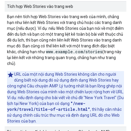
Tích hợp Web Stories vào trang web
Bạn nên tích hợp Web Stories vào trang web của mình, chẳng
hạn như liên kết Web Stories với trang chủ hoặc các trang danh
mục (nếu được). Ví dụ: nếu Web Stories của bạn nói về một điểm
đến du lịch và bạn có một trang liệt kê toàn bộ bài viết thuộc chủ
đề du lịch, thì bạn cũng nên liên kết Web Stories vào trang danh
mục đó. Bạn cũng có thể liên kết với một trang đích đặc biệt
www.example.com/stories
khác, chẳng hạn như
(trang này
lại liên kết với những trang quan trọng, chẳng hạn như trang
chủ).
URL của một nội dung Web Stories không cần cho người
dùng biết nội dung đó sử dụng định dạng Web Stories hay
công nghệ Câu chuyện AMP. Lý tưởng nhất là bạn lồng ghép nội
dung Web Stories của mình vào một chiến lược rộng hơn về URL.
Ví dụ: nếu định dạng cho bài viết về chủ đề
"New York Travel"
(Du
"/new-
lịch tại New York) của bạn có dạng
york/travel/title-of-article.html"
, thì hãy cân nhắc
sử dụng chính cấu trúc thư mục và định dạng URL đó cho Web
Stories của bạn.