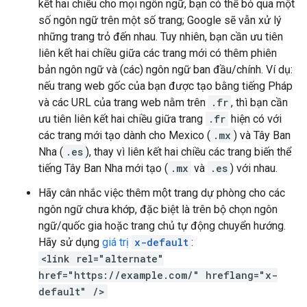
kết hai chiều cho mọi ngôn ngữ, bạn có thể bỏ qua một
số ngôn ngữ trên một số trang; Google sẽ vẫn xử lý
những trang trỏ đến nhau. Tuy nhiên, bạn cần ưu tiên
liên kết hai chiều giữa các trang mới có thêm phiên
bản ngôn ngữ và (các) ngôn ngữ ban đầu/chính. Ví dụ:
nếu trang web gốc của bạn được tạo bằng tiếng Pháp
và các URL của trang web nằm trên
.fr
, thì bạn cần
ưu tiên liên kết hai chiều giữa trang
.fr
hiện có với
các trang mới tạo dành cho Mexico (
.mx
) và Tây Ban
Nha (
.es
), thay vì liên kết hai chiều các trang biến thể
tiếng Tây Ban Nha mới tạo (
.mx
và
.es
) với nhau.
Hãy cân nhắc việc thêm một trang dự phòng cho các
ngôn ngữ chưa khớp, đặc biệt là trên bộ chọn ngôn
ngữ/quốc gia hoặc trang chủ tự động chuyển hướng.
Hãy sử dụng
giá trị
x-default
:
<link rel="alternate"
href="https://example.com/" hreflang="x-
default" />