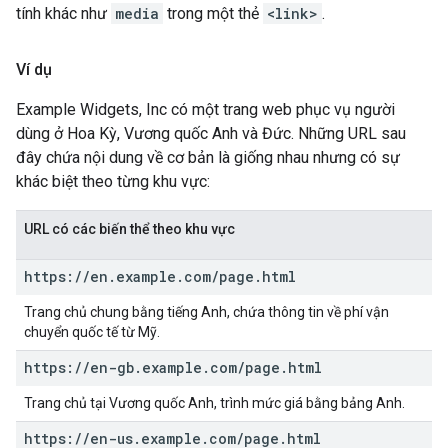
tính khác như
media
trong một thẻ
<link>
.
Ví dụ
Example Widgets, Inc có một trang web phục vụ người
dùng ở Hoa Kỳ, Vương quốc Anh và Đức. Những URL sau
đây chứa nội dung về cơ bản là giống nhau nhưng có sự
khác biệt theo từng khu vực:
URL có các biến thể theo khu vực
https:
/
/
en
.
example
.
com
/
page
.
html
Trang chủ chung bằng tiếng Anh, chứa thông tin về phí vận
chuyển quốc tế từ Mỹ.
https:
/
/
en-gb
.
example
.
com
/
page
.
html
Trang chủ tại Vương quốc Anh, trình mức giá bằng bảng Anh.
https:
/
/
en-us
.
example
.
com
/
page
.
html