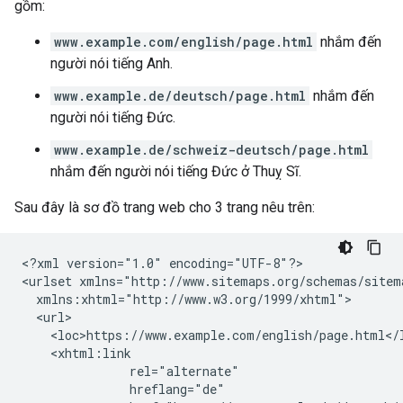
gồm:
www.example.com/english/page.html
nhắm đến
người nói tiếng Anh.
www.example.de/deutsch/page.html
nhắm đến
người nói tiếng Đức.
www.example.de/schweiz-deutsch/page.html
nhắm đến người nói tiếng Đức ở Thuỵ Sĩ.
Sau đây là sơ đồ trang web cho 3 trang nêu trên:
<?xml version="1.0" encoding="UTF-8"?>

<urlset xmlns="http://www.sitemaps.org/schemas/sitema
  xmlns:xhtml="http://www.w3.org/1999/xhtml">

  <url>

    <loc>https://www.example.com/english/page.html</l
    <xhtml:link

               rel="alternate"

               hreflang="de"
