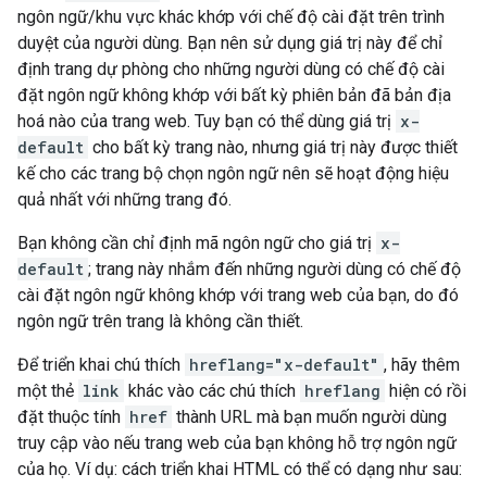
ngôn ngữ/khu vực khác khớp với chế độ cài đặt trên trình
duyệt của người dùng. Bạn nên sử dụng giá trị này để chỉ
định trang dự phòng cho những người dùng có chế độ cài
đặt ngôn ngữ không khớp với bất kỳ phiên bản đã bản địa
hoá nào của trang web. Tuy bạn có thể dùng giá trị
x-
default
cho bất kỳ trang nào, nhưng giá trị này được thiết
kế cho các trang bộ chọn ngôn ngữ nên sẽ hoạt động hiệu
quả nhất với những trang đó.
Bạn không cần chỉ định mã ngôn ngữ cho giá trị
x-
default
; trang này nhắm đến những người dùng có chế độ
cài đặt ngôn ngữ không khớp với trang web của bạn, do đó
ngôn ngữ trên trang là không cần thiết.
Để triển khai chú thích
hreflang="x-default"
, hãy thêm
một thẻ
link
khác vào các chú thích
hreflang
hiện có rồi
đặt thuộc tính
href
thành URL mà bạn muốn người dùng
truy cập vào nếu trang web của bạn không hỗ trợ ngôn ngữ
của họ. Ví dụ: cách triển khai HTML có thể có dạng như sau: