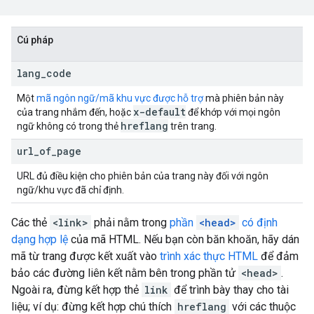
Cú pháp
lang
_
code
Một
mã ngôn ngữ/mã khu vực được hỗ trợ
mà phiên bản này
x-default
của trang nhắm đến, hoặc
để khớp với mọi ngôn
hreflang
ngữ không có trong thẻ
trên trang.
url
_
of
_
page
URL đủ điều kiện cho phiên bản của trang này đối với ngôn
ngữ/khu vực đã chỉ định.
Các thẻ
<link>
phải nằm trong
phần
<head>
có định
dạng hợp lệ
của mã HTML. Nếu bạn còn băn khoăn, hãy dán
mã từ trang được kết xuất vào
trình xác thực HTML
để đảm
bảo các đường liên kết nằm bên trong phần tử
<head>
.
Ngoài ra, đừng kết hợp thẻ
link
để trình bày thay cho tài
liệu; ví dụ: đừng kết hợp chú thích
hreflang
với các thuộc