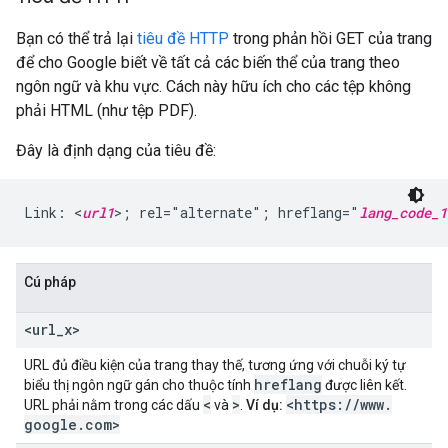
Bạn có thể trả lại
tiêu đề HTTP
trong phản hồi GET của trang
để cho Google biết về tất cả các biến thể của trang theo
ngôn ngữ và khu vực. Cách này hữu ích cho các tệp không
phải HTML (như tệp PDF).
Đây là định dạng của tiêu đề:
Link: <
url1
>; rel="alternate"; hreflang="
lang_code_1
Cú pháp
<url
_
x>
URL đủ điều kiện của trang thay thế, tương ứng với chuỗi ký tự
hreflang
biểu thị ngôn ngữ gán cho thuộc tính
được liên kết.
<
>
<https:
/
/
www
.
URL phải nằm trong các dấu
và
.
Ví dụ:
google
.
com>