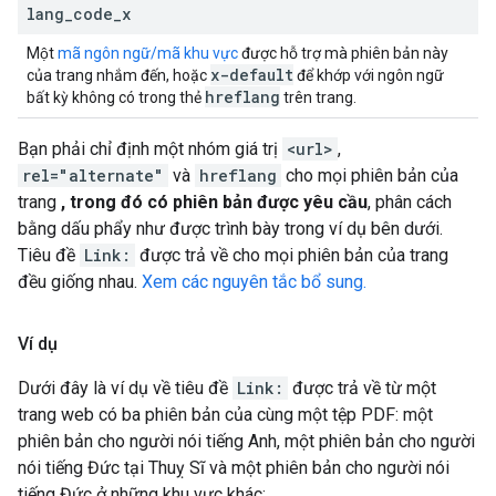
lang
_
code
_
x
Một
mã ngôn ngữ/mã khu vực
được hỗ trợ mà phiên bản này
x-default
của trang nhắm đến, hoặc
để khớp với ngôn ngữ
hreflang
bất kỳ không có trong thẻ
trên trang.
Bạn phải chỉ định một nhóm giá trị
<url>
,
rel="alternate"
và
hreflang
cho mọi phiên bản của
trang
, trong đó có phiên bản được yêu cầu
, phân cách
bằng dấu phẩy như được trình bày trong ví dụ bên dưới.
Tiêu đề
Link:
được trả về cho mọi phiên bản của trang
đều giống nhau.
Xem các nguyên tắc bổ sung.
Ví dụ
Dưới đây là ví dụ về tiêu đề
Link:
được trả về từ một
trang web có ba phiên bản của cùng một tệp PDF: một
phiên bản cho người nói tiếng Anh, một phiên bản cho người
nói tiếng Đức tại Thuỵ Sĩ và một phiên bản cho người nói
tiếng Đức ở những khu vực khác: