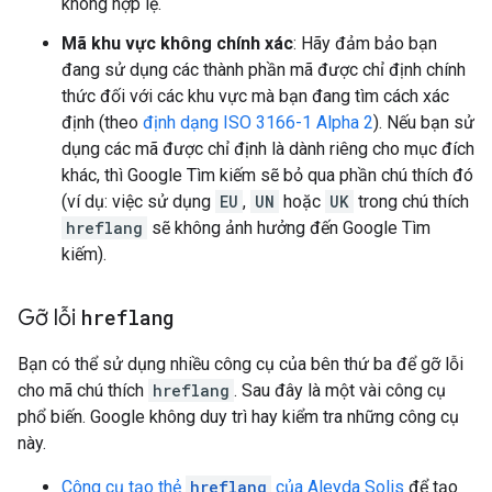
không hợp lệ.
Mã khu vực không chính xác
: Hãy đảm bảo bạn
đang sử dụng các thành phần mã được chỉ định chính
thức đối với các khu vực mà bạn đang tìm cách xác
định (theo
định dạng ISO 3166-1 Alpha 2
). Nếu bạn sử
dụng các mã được chỉ định là dành riêng cho mục đích
khác, thì Google Tìm kiếm sẽ bỏ qua phần chú thích đó
(ví dụ: việc sử dụng
EU
,
UN
hoặc
UK
trong chú thích
hreflang
sẽ không ảnh hưởng đến Google Tìm
kiếm).
Gỡ lỗi
hreflang
Bạn có thể sử dụng nhiều công cụ của bên thứ ba để gỡ lỗi
cho mã chú thích
hreflang
. Sau đây là một vài công cụ
phổ biến. Google không duy trì hay kiểm tra những công cụ
này.
Công cụ tạo thẻ
hreflang
của Aleyda Solis
để tạo