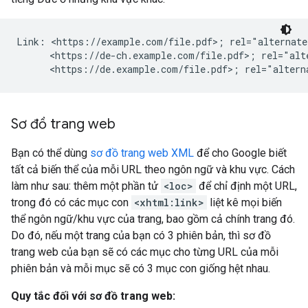
Link: <https://example.com/file.pdf>; rel="alternate
      <https://de-ch.example.com/file.pdf>; rel="alt
      <https://de.example.com/file.pdf>; rel="altern
Sơ đồ trang web
Bạn có thể dùng
sơ đồ trang web XML
để cho Google biết
tất cả biến thể của mỗi URL theo ngôn ngữ và khu vực. Cách
làm như sau: thêm một phần tử
<loc>
để chỉ định một URL,
trong đó có các mục con
<xhtml:link>
liệt kê mọi biến
thể ngôn ngữ/khu vực của trang, bao gồm cả chính trang đó.
Do đó, nếu một trang của bạn có 3 phiên bản, thì sơ đồ
trang web của bạn sẽ có các mục cho từng URL của mỗi
phiên bản và mỗi mục sẽ có 3 mục con giống hệt nhau.
Quy tắc đối với sơ đồ trang web: