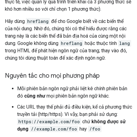
thực tế, việc quản lý quá trình triển khai cả 3 phương thức sẽ
khó hơn nhiều so với chỉ chọn 1 phương thức).
Hãy dùng
hreflang
để cho Google biết về các biến thể
của nội dung. Nhờ đó, chúng tôi có thể hiểu được rằng các
trang này là các biến thể đã bản địa hoá của cùng một nội
dung. Google không dùng
hreflang
hoặc thuộc tính
lang
trong HTML để phát hiện ngôn ngữ của trang; thay vào đó,
chúng tôi dùng thuật toán để xác định ngôn ngữ.
Nguyên tắc cho mọi phương pháp
Mỗi phiên bản ngôn ngữ phải liệt kê chính phiên bản
đó
cũng như
mọi phiên bản ngôn ngữ khác.
Các URL thay thế phải đủ điều kiện, kể cả phương thức
truyền tải (http/https). Vì vậy, bạn phải sử dụng:
https://example.com/foo
chứ
không được sử
dụng
//example.com/foo
hay
/foo