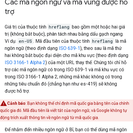
Các mã ngôn ngữ và mã vùng được hỗ
trợ
Giá trị của thuộc tính
hreflang
bao gồm một hoặc hai giá
trị (không bắt buộc), phân tách nhau bằng dấu gạch ngang.
Ví dụ:
en-US
. Mã đầu tiên của thuộc tính
hreflang
là mã
ngôn ngữ (theo định dạng
ISO 639-1
), theo sau là mã thứ
hai không bắt buộc đại diện cho mã khu vực (theo định dạng
ISO 3166-1 Alpha 2
) của một URL thay thế. Chúng tôi chỉ hỗ
trợ các mã ngôn ngữ có trong ISO 639-1 và mã khu vực có
trong ISO 3166-1 Alpha 2; những mã khác không có trong
những tiêu chuẩn đó (chẳng hạn như es-419) sẽ không
được hỗ trợ.
Cảnh báo
: Bạn không thể chỉ định mã quốc gia bằng tên của chính
quốc gia đó. Mã đầu tiên là viết tắt của ngôn ngữ, và Google không tự
động trích xuất thông tin về ngôn ngữ từ mã quốc gia.
Để nhắm đến nhiều ngôn ngữ ở Bỉ, bạn có thể dùng mã ngôn