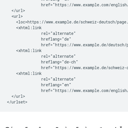
               href="https://www.example.com/english/
  </url>

  <url>

    <loc>https://www.example.de/schweiz-deutsch/page.
    <xhtml:link

               rel="alternate"

               hreflang="de"

               href="https://www.example.de/deutsch/p
    <xhtml:link

               rel="alternate"

               hreflang="de-ch"

               href="https://www.example.de/schweiz-d
    <xhtml:link

               rel="alternate"

               hreflang="en"

               href="https://www.example.com/english/
  </url>

</urlset>