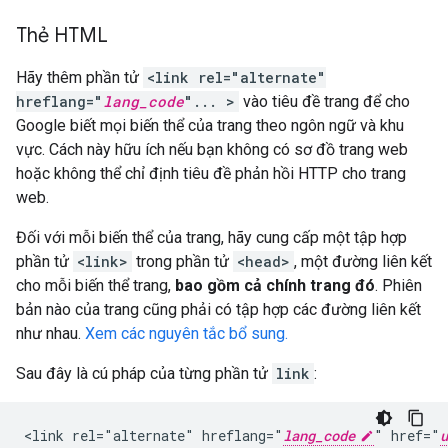
Thẻ HTML
Hãy thêm phần tử
<link rel="alternate"
hreflang="
lang_code
"... >
vào tiêu đề trang để cho
Google biết mọi biến thể của trang theo ngôn ngữ và khu
vực. Cách này hữu ích nếu bạn không có sơ đồ trang web
hoặc không thể chỉ định tiêu đề phản hồi HTTP cho trang
web.
Đối với mỗi biến thể của trang, hãy cung cấp một tập hợp
phần tử
<link>
trong phần tử
<head>
, một đường liên kết
cho mỗi biến thể trang,
bao gồm cả chính trang đó
. Phiên
bản nào của trang cũng phải có tập hợp các đường liên kết
như nhau.
Xem các nguyên tắc bổ sung.
Sau đây là cú pháp của từng phần tử
link
:
<link rel="alternate" hreflang="
lang_code
" href="
u