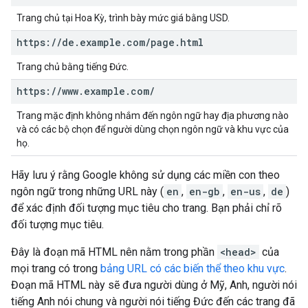
Trang chủ tại Hoa Kỳ, trình bày mức giá bằng USD.
https:
/
/
de
.
example
.
com
/
page
.
html
Trang chủ bằng tiếng Đức.
https:
/
/
www
.
example
.
com
/
Trang mặc định không nhắm đến ngôn ngữ hay địa phương nào
và có các bộ chọn để người dùng chọn ngôn ngữ và khu vực của
họ.
Hãy lưu ý rằng Google không sử dụng các miền con theo
ngôn ngữ trong những URL này (
en
,
en-gb
,
en-us
,
de
)
để xác định đối tượng mục tiêu cho trang. Bạn phải chỉ rõ
đối tượng mục tiêu.
Đây là đoạn mã HTML nên nằm trong phần
<head>
của
mọi trang có trong
bảng URL có các biến thể theo khu vực
.
Đoạn mã HTML này sẽ đưa người dùng ở Mỹ, Anh, người nói
tiếng Anh nói chung và người nói tiếng Đức đến các trang đã