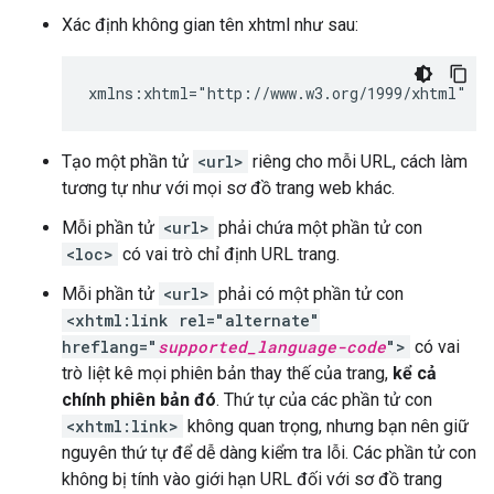
Xác định không gian tên xhtml như sau:
xmlns:xhtml="http://www.w3.org/1999/xhtml"
Tạo một phần tử
<url>
riêng cho mỗi URL, cách làm
tương tự như với mọi sơ đồ trang web khác.
Mỗi phần tử
<url>
phải chứa một phần tử con
<loc>
có vai trò chỉ định URL trang.
Mỗi phần tử
<url>
phải có một phần tử con
<xhtml:link rel="alternate"
hreflang="
supported_language-code
">
có vai
trò liệt kê mọi phiên bản thay thế của trang,
kể cả
chính phiên bản đó
. Thứ tự của các phần tử con
<xhtml:link>
không quan trọng, nhưng bạn nên giữ
nguyên thứ tự để dễ dàng kiểm tra lỗi. Các phần tử con
không bị tính vào giới hạn URL đối với sơ đồ trang