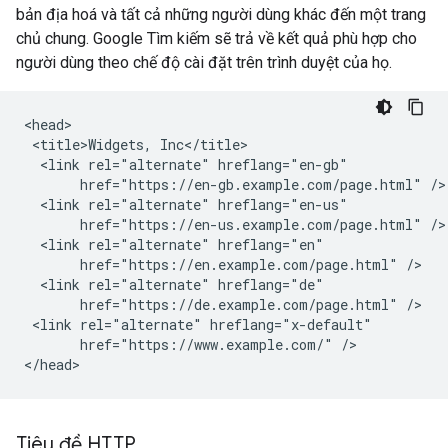
bản địa hoá và tất cả những người dùng khác đến một trang
chủ chung. Google Tìm kiếm sẽ trả về kết quả phù hợp cho
người dùng theo chế độ cài đặt trên trình duyệt của họ.
<head>

 <title>Widgets, Inc</title>

  <link rel="alternate" hreflang="en-gb"

       href="https://en-gb.example.com/page.html" />

  <link rel="alternate" hreflang="en-us"

       href="https://en-us.example.com/page.html" />

  <link rel="alternate" hreflang="en"

       href="https://en.example.com/page.html" />

  <link rel="alternate" hreflang="de"

       href="https://de.example.com/page.html" />

 <link rel="alternate" hreflang="x-default"

       href="https://www.example.com/" />

</head>
Tiêu đề HTTP