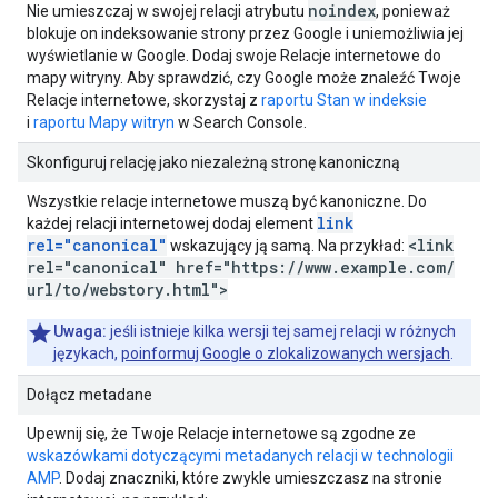
noindex
Nie umieszczaj w swojej relacji atrybutu
, ponieważ
blokuje on indeksowanie strony przez Google i uniemożliwia jej
wyświetlanie w Google. Dodaj swoje Relacje internetowe do
mapy witryny. Aby sprawdzić, czy Google może znaleźć Twoje
Relacje internetowe, skorzystaj z
raportu Stan w indeksie
i
raportu Mapy witryn
w Search Console.
Skonfiguruj relację jako niezależną stronę kanoniczną
Wszystkie relacje internetowe muszą być kanoniczne. Do
link
każdej relacji internetowej dodaj element
rel="canonical"
<link
wskazujący ją samą. Na przykład:
rel="canonical" href="https:
/
/
www
.
example
.
com
/
url
/
to
/
webstory
.
html">
Uwaga:
jeśli istnieje kilka wersji tej samej relacji w różnych
językach,
poinformuj Google o zlokalizowanych wersjach
.
Dołącz metadane
Upewnij się, że Twoje Relacje internetowe są zgodne ze
wskazówkami dotyczącymi metadanych relacji w technologii
AMP
. Dodaj znaczniki, które zwykle umieszczasz na stronie