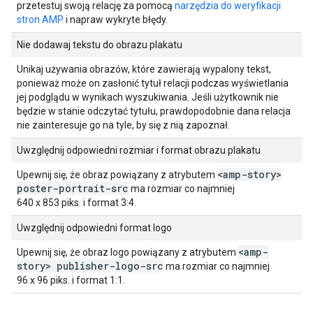
przetestuj swoją relację za pomocą
narzędzia do weryfikacji
stron AMP
i napraw wykryte błędy.
Nie dodawaj tekstu do obrazu plakatu
Unikaj używania obrazów, które zawierają wypalony tekst,
ponieważ może on zasłonić tytuł relacji podczas wyświetlania
jej podglądu w wynikach wyszukiwania. Jeśli użytkownik nie
będzie w stanie odczytać tytułu, prawdopodobnie dana relacja
nie zainteresuje go na tyle, by się z nią zapoznał.
Uwzględnij odpowiedni rozmiar i format obrazu plakatu
<amp-story>
Upewnij się, że obraz powiązany z atrybutem
poster-portrait-src
ma rozmiar co najmniej
640 x 853 piks. i format 3:4.
Uwzględnij odpowiedni format logo
<amp-
Upewnij się, że obraz logo powiązany z atrybutem
story> publisher-logo-src
ma rozmiar co najmniej
96 x 96 piks. i format 1:1.