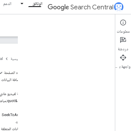
الوثائق
الدعم
Search Central
Documentation
معلومات
مقدمة
دردشة
أساسيات "بحث Google"
الصفحة الرئيسية
al
واجهة برمجة التطبيقات
أساسيات تحسين محركات البحث
على هذه الصفحة
كيفية إضافة البيانات ال
الزحف والفهرسة
أمثلة
نتيجة لفيديو عادي
الترتيب وشكل الظهور في البحث
شارة &quot;مباشر&quot;
نظرة عامة
Clip
ميزات تستخدم الذكاء الاصطناعي
SeekToAction
سطور التواريخ المقدَّرة
الإرشادات
الرموز المفضّلة
الإرشادات المتعلقة بشارة &uot
المقتطفات المميزة