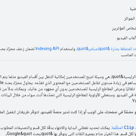
اضية
لجوائز
شخاص المؤثرين
ألعاب الفيديو
متعلقة بشارة &quot;مباشر&quot;
واستخدام
Indexing API
المناسب.
ميزة &quot;المقاطع الرئيسية&quot; هي وسيلة تتيح للمستخدمين إمكانية التنقل بين أقسام الفيديو مثلما يت
فصول الكتاب، ما قد يساهم في ز
تلقائيًا وعرض المقاطع الرئيسية للمستخدمين بدون أي مجهود من جانبك. ويمكنك بدلاً من ذل
 المهمة في الفيديو. وسنعطي الأولوية للمقاطع الرئيسية التي تحدّدها أنت، سواء من خلال البيانات ا
يو مضمّنًا في صفحتك على الويب أو إذا كنت تدير منصةً للفيديو
، تتوفّر طريقتان لتفعيل الم
Clip
ت
المنظَّمة
: يمكنك تحديد نقطتَي البداية والانتهاء بدقّة لكل قسم والتصنيفات المطلوب
ل قسم. هذا الخيار متاح بجميع اللغات التي يتوفّر بها &quot;بحث Google&quot;.