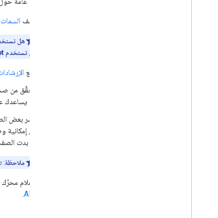
إليك نظرة عامة حول ك
أضِف
السمات 
هل تستخدم ن
هل تستخدم JavaScript؟
اتّبِع
الإرشادات
تحقَّق من صح
قد يساعدك على
انشر بعض الصف
من إمكانية وصول محرّك بحث Google إلى صف
إذا بدت الصف
ملاحظة
: تح
لإعلام محرّك بحث Google بأي تغييرا
.
API