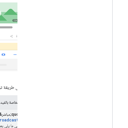
مقالة
الإجراءات المتعلقة بالكتب
شريط التنقُّل
لوحة عرض دوّارة
قائمة بالدورات التدريبية
مجموعة البيانات
منتدى المناقشات
أسئلة وأجوبة متعلقة بالتعليم
التقييم الإجمالي لشركة التوظيف
التحقق من صحة الأخبار
الحدث
البيانات الوصفية للصور
استنادًا إلى طريقة ت
إعلان وظيفي
مؤسسة محلية
أداة حلّ المسائل الرياضية
الميزات الخاصة بالفيد
لوحة العرض الدوّارة الخاصة بالأفلام
شارة &quot;مباشر&quot;
المؤسسة
roadcastEvent
التسوق
زمنية. وفي ما يلي بع