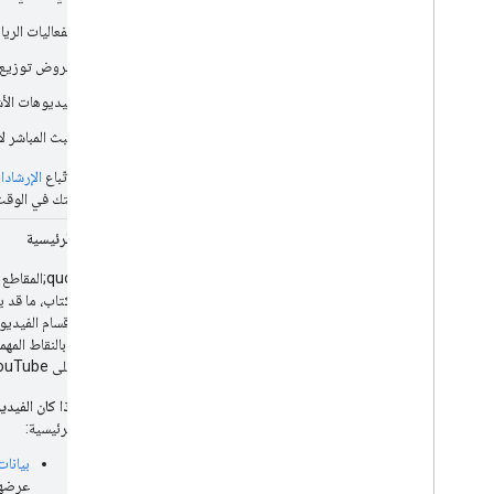
صفحة الملف الشخصي
الفعاليات الري
أسئلة وأجوبة
وصفة طعام
عروض توزيع ا
مقتطف المراجعة
فيديوهات الأ
تطبيق برمجي
البث المباشر ل
ترميز Speakable
الاشتراك والمحتوى المحمي بنظام حظر
تأكَّد من اتّباع
الإرشادات ال
الاشتراك غير المدفوع
إلى صفحتك في الوقت 
مكان للاستئجار
فيديو
المقاطع الرئيسية
روابط العناوين
ميزات مترجمة
ملفات فيديو
اكتشاف أقسام الفيديو 
معرض العناصر المرئية
Google بالنقاط
الوصف على YouTube.
قصص الويب
برنامج "المستخدمون في مرحلة مبكرة"
إذا كان الفيد
الرئيسية:
رصد الأخطاء وتصحيحها
بيانا
عرضها لك