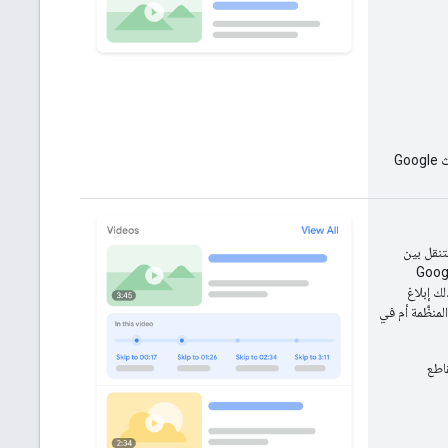
لضمان زحف محرّك بحث Google
م التنقل بين
يادة مستوى تفاعل المستخدمين مع المحتوى الذي تقدّمه. يحاول محرّك بحث Google
ك إبلاغ
لمنظَّمة أم في
قاطع