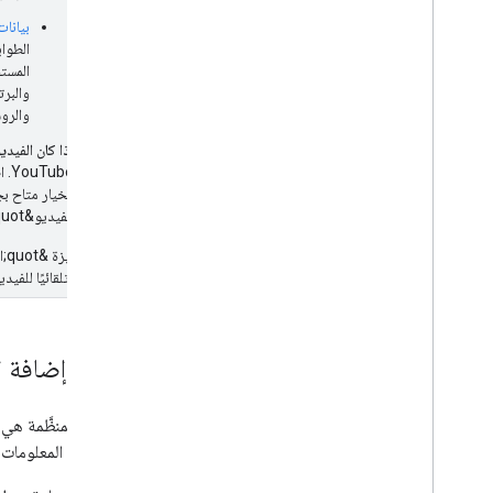
دلائل متعلّقة بموقع إلكتروني محدّد
بيانا
المستخ
والبرت
والرو
إذا كان الفيديو م
YouTube. اطّلِع على
الفيديو&quot; على YouTube، يُرجى اتّباع هذه
الرئيسية تلقائيًا للفيد
كيفية إضافة ال
البيانات المنظَّمة ه
المزيد من المعلوما