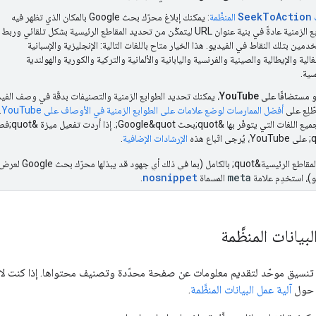
SeekToAction
ت
المنظَّمة
: يمكنك إبلاغ محرّك بحث Google بالمكان الذي تظهر فيه
الطوابع الزمنية عادةً في بنية عنوان URL ليتمكّن من تحديد المقاطع الرئيسية بشكل تلقائي وربط
دمين بتلك النقاط في الفيديو. هذا الخيار متاح باللغات التالية: الإنجليزية والإسبانية
غالية والإيطالية والصينية والفرنسية واليابانية والألمانية والتركية والكورية والهولندية
سية.
ستضافًا على YouTube
، يمكنك تحديد الطوابع الزمنية والتصنيفات بدقّة في وصف الفي
أفضل الممارسات لوضع علامات على الطوابع الزمنية في الأوصاف على YouTube
.
الخيار متاح بجميع اللغات التي يتوفّر بها &t
الإرشادات الإضافية
.
لإيقاف ميزة &quot;المقاطع الرئيسية&quot; بالكا
nosnippet
meta
يو)، استخدِم علامة
المسماة
.
بيانات المنظَّمة
ي تنسيق موحّد لتقديم معلومات عن صفحة محدّدة وتصنيف محتواها. إذا كنت لا تزا
ت حول
آلية عمل البيانات المنظَّمة
.