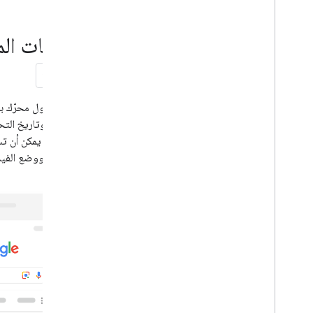
العينات المرنة
اقتراحات من Google
البيانات ال
الصور
ميزات محلية
تجربة الصفحة
المصادر المفضّلة
أنظمة ترتيب النتائج
المصغّرة وتاريخ الت
التحديثات المتعلقة بترتيب النتائج
المشاهدة
أسماء المواقع الإلكترونية
الرئيسية ووضع الفيديو و&quot;صور بحث quot
روابط أقسام الموقع
المقتطفات
البيانات المنظمة
التعرّف على طريقة عمل البيانات المنظَّمة
الإرشادات العامة المتعلقة بالبيانات المنظَّمة
نتائج البحث المفصّلة
إنشاء بيانات منظَّمة باستخدام Java
Script
أدلة الميزات
جميع الميزات المتعلّقة بالبيانات المنظّمة