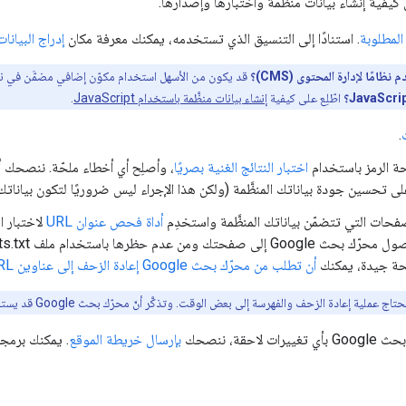
يفية إنشاء بيانات منظَّمة واختبارها وإصدارها.
المطلوبة
. استنادًا إلى التنسيق الذي تستخدمه، يمكنك معرفة مكان
إدراج البيانا
ظامًا لإدارة المحتوى (CMS)؟
قد يكون من الأسهل استخدام مكوّن إضافي مضمَّن في نظ
اطّلِع على كيفية
إنشاء بيانات منظَّمة باستخدام JavaScript
.
.
ة الرمز باستخدام
اختبار النتائج الغنية بصريًا
، وأصلِح أي أخطاء ملحّة. ننصحك أي
 تحسين جودة بياناتك المنظَّمة (ولكن هذا الإجراء ليس ضروريًا لتكون بياناتك م
حات التي تتضمّن بياناتك المنظَّمة واستخدِم
أداة فحص عنوان URL
حتك ومن عدم حظرها باستخدام ملف robots.txt أو علامة
حة جيدة، يمكنك
أن تطلب من محرّك بحث Google إعادة الزحف إلى عناوين URL الخاصة بك
تاج عملية إعادة الزحف والفهرسة إلى بعض الوقت. وتذكَّر أنّ محرّك بحث Google قد يستغرق عدّة أيام من تاريخ نشر الصفحة للعثور عليها والزحف إليها.
ت لاحقة، ننصحك
بإرسال خريطة الموقع
. يمكنك برمجة