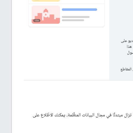
ديو على
 هذا
quo;بحث Google&quot;. إذا أردت تفعيل ميزة &quot;فصول
مل (بما في ذلك أي جهود قد يبذلها محرّك بحث Google لعرض المقاطع
ل مبتدئًا في مجال البيانات المنظَّمة، يمكنك الاطّلاع على