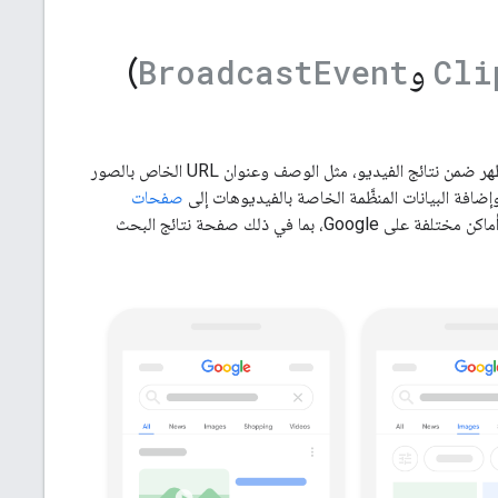
و
)
Broadcast
Event
Cli
بينما يحاول محرّك بحث Google فهم تفاصيل الفيديو تلقائيًا، يمكنك التأثير في المعلومات التي تظهر ضمن نتائج الفيديو، مثل الوصف وعنوان URL الخاص بالصور
وإضافة البيانات المنظَّمة الخاصة بالفيديوهات إلى
صفحات
يمكن أن تسهّل على Google العثور على فيديوهاتك. يمكن أن تظهر الفيديوهات في عدة أماكن مختلفة على Google، بما في ذلك صفحة نتائج البحث