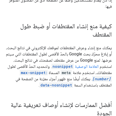
إذا كان يقدّم للمستخدمين وصفًا عن الصفحة أدقّ من المحتوى المتوفّر
فيها.
كيفية منع إنشاء المقتطفات أو ضبط طول
المقتطف
يمكنك منع إنشاء وعرض المقتطفات لموقعك الإلكتروني في نتائج البحث،
أو إبلاغ محرّك بحث Google بالحدّ الأقصى لطول المقتطفات التي سيتم
عرضها. لمنع Google من عرض مقتطف لصفحتك في نتائج البحث،
استخدِم
العلامة الوصفية
nosnippet
. ولتحديد الحدّ الأقصى لطول
مقتطفاتك، استخدِم علامة
meta
المسماة
max-snippet:
[number]
. يمكنك أيضًا منع ظهور أجزاء معيّنة من الصفحة في
المقتطف باستخدام السمة
data-nosnippet
.
أفضل الممارسات لإنشاء أوصاف تعريفية عالية
الجودة