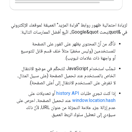
لزيادة احتمالية ظهور روابط "قراءة المزيد" العميقة لموقعك الإلكتروني
في &quot;بحث Google&quot;، اتّبِع أفضل الممارسات التالية:
تأكَّد من أنّ المحتوى يظهر على الفور على الصفحة
للمستخدمين (وليس مخفيًا مثلاً خلف قسم قابل للتوسيع
أو واجهة ذات علامات تبويب).
تجنَّب استخدام JavaScript للتحكّم في موضع الانتقال
الخاص بالمستخدم عند تحميل الصفحة (على سبيل المثال،
لا تفرض على المستخدم الانتقال إلى أعلى الصفحة).
إذا كنت تجري طلبات
history API
أو تعديلات على
window.location.hash
عند تحميل الصفحة، احرص على
عدم إزالة جزء علامة التجزئة من عنوان URL، لأنّ ذلك
سيؤدي إلى تعطيل سلوك الربط العميق.