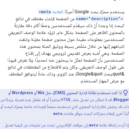
يستخدم محرّك بحث Google أحيانًا
العلامة
<meta
name="description">
من الصفحة لإنشاء مقتطف في نتائج
البحث إذا وجدنا أنّ ذلك سيقدّم للمستخدمين وصفًا أكثر دقة مقارنةً
بالمحتوى الظاهر على الصفحة. بشكل عام، تزوّد علامة الوصف التعريفي
المستخدمين بمعلومات مفيدة حول محتوى صفحة معيّنة وتلفت
انتباههم إليها من خلال ملخّص بسيط ووثيق الصلة بمحتوى هذه
الصفحة. وهي أشبه بعرض تقديمي ترويجي يهدف إلى إقناع
المستخدمين بأنّ الصفحة تمثّل ما يبحثون عنه تحديدًا. ولا نفرض قيودًا
على طول الوصف التعريفي، ولكن يتم الاقتطاع من المقتطفات في نتائج
&quot;بحث Google&quot; عند اللزوم، وذلك عادةً ليتوافق المقتطف
مع عرض الجهاز المستخدَم.
إذا كنت تستخدم نظامًا لإدارة المحتوى (CMS)، مثل Wix أو Wordpress أو
Blogger
، قد لا تتمكّن من تعديل ملف HTML مباشرةً أو قد تفضّل عدم تعديله. وبدلاً من
ذلك، قد يتضمّن نظام إدارة المحتوى الذي تستخدمه صفحةً لإعدادات خاصة بمحرّك البحث أو
آليةً أخرى لإعلام محرّكات البحث بتوفّر علامات
meta
.
إذا أردت إضافة علامة
meta
إلى موقعك الإلكتروني، ابحث عن تعليمات عن كيفية تعديل