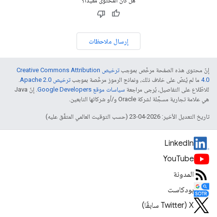
هل كان المحتوى مفيدًا؟
إرسال ملاحظات
إنّ محتوى هذه الصفحة مرخّص بموجب
ترخيص Creative Commons Attribution
4.0‏
ما لم يُنصّ على خلاف ذلك، ونماذج الرموز مرخّصة بموجب
ترخيص Apache 2.0‏
.
للاطّلاع على التفاصيل، يُرجى مراجعة
سياسات موقع Google Developers‏
. إنّ Java
هي علامة تجارية مسجَّلة لشركة Oracle و/أو شركائها التابعين.
تاريخ التعديل الأخير: 2026-04-23 (حسب التوقيت العالمي المتفَّق عليه)
LinkedIn
YouTube
المدونة
بودكاست
‫X ‏(Twitter سابقًا)