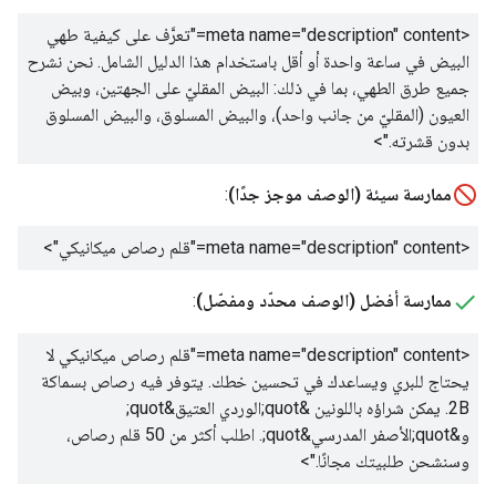
<meta name="description" content="
تعرَّف على كيفية طهي
البيض في ساعة واحدة أو أقل باستخدام هذا الدليل الشامل. نحن نشرح
جميع طرق الطهي، بما في ذلك: البيض المقليّ على الجهتين، وبيض
العيون (المقليّ من جانب واحد)، والبيض المسلوق، والبيض المسلوق
بدون قشرته.
">
ممارسة سيئة (الوصف موجز جدًا)
:
<meta name="description" content="
قلم رصاص ميكانيكي
">
ممارسة أفضل (الوصف محدّد ومفصّل)
:
<meta name="description" content="
قلم رصاص ميكانيكي لا
يحتاج للبري ويساعدك في تحسين خطك. يتوفر فيه رصاص بسماكة
2B. يمكن شراؤه باللونين &quot;الوردي العتيق&quot;
و&quot;الأصفر المدرسي&quot;. اطلب أكثر من 50 قلم رصاص،
وسنشحن طلبيتك مجانًا.
">