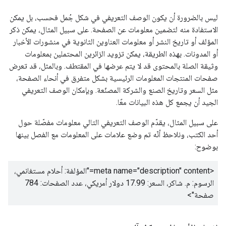
ليس بالضرورة أن يكون الوصف التعريفي في شكل جُمل فحسب، بل يمكن
الاستفادة منه لتضمين معلومات عن الصفحة. على سبيل المثال، يمكن ذكر
المؤلف أو تاريخ النشر أو معلومات العناوين الثانوية في منشورات الأخبار
أو المدونات. بهذه الطريقة، يمكن تزويد الزائرين المحتملين بمعلومات
وثيقة الصلة بالمحتوى قد لا يتم عرضها في المقتطف. وبالمثل، قد تعرض
صفحات المنتجات المعلومات الرئيسية بشكل متفرق في أنحاء الصفحة،
مثل السعر وتاريخ الصنع والشركة المصنّعة. وبإمكان الوصف التعريفي
الجيد أن يجمع كل هذه البيانات معًا.
على سبيل المثال، يقدّم الوصف التعريفي التالي معلومات مفصّلة حول
أحد الكتب، ونلاحظ أنّه تم وضع علامات على المعلومات مع الفصل بينها
بوضوح:
<meta name="description" content="
المؤلفة: أحلام مستغانمي،
الرسوم: م. شاكر، السعر: 17.99 دولار أمريكي، عدد الصفحات: 784
صفحة
">