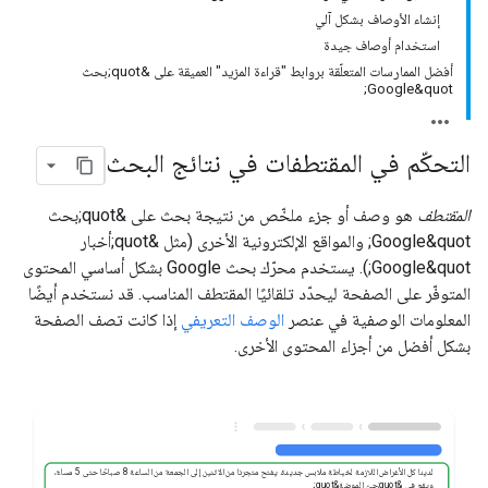
إنشاء الأوصاف بشكل آلي
استخدام أوصاف جيدة
أفضل الممارسات المتعلّقة بروابط "قراءة المزيد" العميقة على &quot;بحث
Google&quot;
التحكّم في المقتطفات في نتائج البحث
المقتطف
هو وصف أو جزء ملخّص من نتيجة بحث على &quot;بحث
Google&quot; والمواقع الإلكترونية الأخرى (مثل &quot;أخبار
Google&quot;). يستخدم محرّك بحث Google بشكل أساسي المحتوى
المتوفّر على الصفحة ليحدّد تلقائيًا المقتطف المناسب. قد نستخدم أيضًا
المعلومات الوصفية في عنصر
الوصف التعريفي
إذا كانت تصف الصفحة
بشكل أفضل من أجزاء المحتوى الأخرى.
لدينا كل الأغراض اللازمة لخياطة ملابس جديدة. يفتح متجرنا من الاثنين إلى الجمعة من الساعة 8 صباحًا حتى 5 مساءً،
ويقع في &quot;حيّ الموضة&quot;.