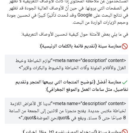
المستخدمون عن ملاحظة المحتوى إذا كانت الأوصاف التعريفية لا تظهر
في الصفحات التي يرونها. في حين أنّ الأوصاف العالية الجودة قد تظهر
في نتائج البحث على Google وقد تُحدث تأثيرًا كبيرًا في تحسين جودة
وحجم الزيارات الواردة من البحث.
في ما يلي بعض الأمثلة حول كيفية تحسين الأوصاف التعريفية:
ممارسة سيئة (تقديم قائمة بالكلمات الرئيسية)
:
<meta name="description" content="
لوازم الخياطة وخيط
الغزل والأقلام الملونة وآلات الخياطة والخيوط والبكرات والإبر
">
ممارسة أفضل (توضيح المنتجات التي يبيعها المتجر وتقديم
تفاصيل، مثل ساعات العمل والموقع الجغرافي)
:
<meta name="description" content="
لدينا كل الأغراض اللازمة
لخياطة ملابس جديدة. يفتح متجرنا من الاثنين إلى الجمعة من الساعة
8 صباحًا حتى 5 مساءً، ويقع في &quot;حيّ الموضة&quot;.
">
ممارسة سيئة (استخدام الوصف نفسه لكل مقال إخباري)
: