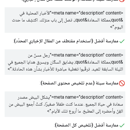
<meta name="description" content="
الأخبار المحلية في
&quot;مملكة السعادة&quot;، تصل إلى باب منزلك. اكتشِف ما حدث
اليوم.
">
ممارسة أفضل (استخدام مقتطف من المقال الإخباري المحدّد)
:
<meta name="description" content="
رجل مسنّ من
&quot;مملكة السعادة&quot; يضايق السكّان ويسرق هدايا الجميع في
الليلة السابقة للعيد. ترقّبوا تغطية مباشرة للأخبار بشأن هذه الحادثة.
">
ممارسة سيئة (عدم تلخيص محتوى الصفحة)
:
<meta name="description" content="
يشكل البيض مصدر
سعادة في حياة الجميع. عندما كنت طفلاً صغيرًا، كنتُ أجمع البيض من
القِنّ وأحضره إلى المطبخ. ما أروع تلك الأيام.
">
ممارسة أفضل (تلخيص كل الصفحة)
: