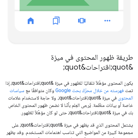
طريقة ظهور المحتوى في ميزة
&quot;اقتراحات&quot;
يكون المحتوى مؤهّلاً تلقائيًا للظهور في ميزة &quot;اقتراحات&quot; إذا
تمت
فهرسته من خلال محرّك بحث Google
وكان متوافقًا مع
سياسات
المحتوى
في ميزة &quot;اقتراحات&quot;. ولا حاجة لاستخدام علامات
خاصة أو بيانات منظّمة. يُرجى العِلم بأنّنا لا نضمن ظهور المحتوى الخاص
بك في ميزة &quot;اقتراحات&quot; حتى لو كان مؤهّلاً للظهور.
يشتمل المحتوى الذي قد يظهر في ميزة &quot;اقتراحات&quot; على
مجموعة كبيرة من المواضيع التي تناسب اهتمامات المستخدم. وقد يظهر