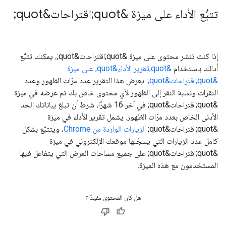
تتبُّع الأداء على ميزة &quot;اقتراحات&quot;
إذا كنت تنشر محتوى على ميزة &quot;اقتراحات&quot;، يمكنك تتبُّع
أدائك باستخدام
&quot;تقرير الأداء&quot; على ميزة
&quot;اقتراحات&quot;
. يعرض هذا التقرير عدد مرّات الظهور وعدد
النقرات ونسبة النقر إلى الظهور لأي محتوى خاص بك تم عرضه في ميزة
&quot;اقتراحات&quot; في آخر 16 شهرًا، شرط أن تبلغ بياناتك الحد
الأدنى الخاص بعدد مرّات الظهور. يشمل تقرير الأداء في ميزة
&quot;اقتراحات&quot;
الزيارات الواردة من Chrome
، ويتتبّع بشكل
كامل عدد الزيارات التي يسجّلها موقعك الإلكتروني في ميزة
&quot;اقتراحات&quot; على جميع مساحات العرض التي يتفاعل فيها
المستخدمون مع هذه الميزة.
هل كان المحتوى مفيدًا؟