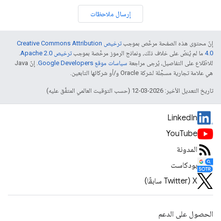
إرسال ملاحظات
إنّ محتوى هذه الصفحة مرخّص بموجب
ترخيص Creative Commons Attribution
4.0‏
ما لم يُنصّ على خلاف ذلك، ونماذج الرموز مرخّصة بموجب
ترخيص Apache 2.0‏
.
للاطّلاع على التفاصيل، يُرجى مراجعة
سياسات موقع Google Developers‏
. إنّ Java
هي علامة تجارية مسجَّلة لشركة Oracle و/أو شركائها التابعين.
تاريخ التعديل الأخير: 2026-03-12 (حسب التوقيت العالمي المتفَّق عليه)
LinkedIn
YouTube
المدونة
بودكاست
‫X ‏(Twitter سابقًا)
الحصول على الدعم