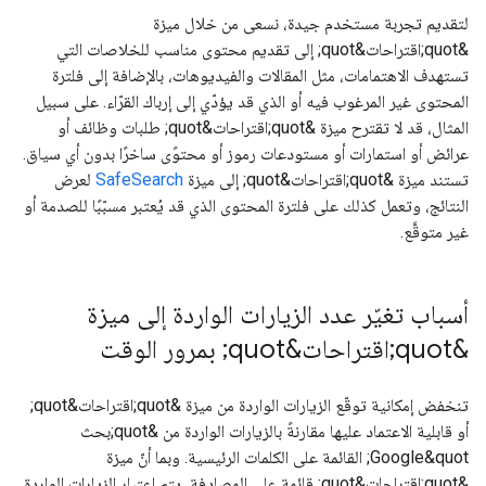
لتقديم تجربة مستخدم جيدة، نسعى من خلال ميزة
&quot;اقتراحات&quot; إلى تقديم محتوى مناسب للخلاصات التي
تستهدف الاهتمامات، مثل المقالات والفيديوهات، بالإضافة إلى فلترة
المحتوى غير المرغوب فيه أو الذي قد يؤدّي إلى إرباك القرّاء. على سبيل
المثال، قد لا تقترح ميزة &quot;اقتراحات&quot; طلبات وظائف أو
عرائض أو استمارات أو مستودعات رموز أو محتوًى ساخرًا بدون أي سياق.
تستند ميزة &quot;اقتراحات&quot; إلى ميزة
SafeSearch
لعرض
النتائج، وتعمل كذلك على فلترة المحتوى الذي قد يُعتبر مسبّبًا للصدمة أو
غير متوقَّع.
أسباب تغيّر عدد الزيارات الواردة إلى ميزة
&quot;اقتراحات&quot; بمرور الوقت
تنخفض إمكانية توقّع الزيارات الواردة من ميزة &quot;اقتراحات&quot;
أو قابلية الاعتماد عليها مقارنةً بالزيارات الواردة من &quot;بحث
Google&quot; القائمة على الكلمات الرئيسية. وبما أنّ ميزة
&quot;اقتراحات&quot; قائمة على المصادفة، يتم اعتبار الزيارات الواردة