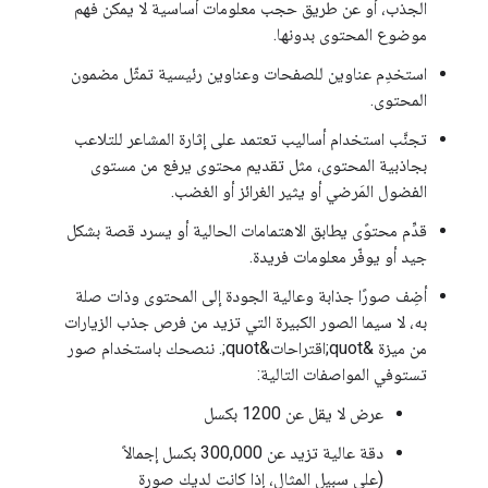
الجذب، أو عن طريق حجب معلومات أساسية لا يمكن فهم
موضوع المحتوى بدونها.
استخدِم عناوين للصفحات وعناوين رئيسية تمثّل مضمون
المحتوى.
تجنَّب استخدام أساليب تعتمد على إثارة المشاعر للتلاعب
بجاذبية المحتوى، مثل تقديم محتوى يرفع من مستوى
الفضول المَرضي أو يثير الغرائز أو الغضب.
قدِّم محتوًى يطابق الاهتمامات الحالية أو يسرد قصة بشكل
جيد أو يوفّر معلومات فريدة.
أضِف صورًا جذابة وعالية الجودة إلى المحتوى وذات صلة
به، لا سيما الصور الكبيرة التي تزيد من فرص جذب الزيارات
من ميزة &quot;اقتراحات&quot;. ننصحك باستخدام صور
تستوفي المواصفات التالية:
عرض لا يقل عن 1200 بكسل
دقة عالية تزيد عن 300,000 بكسل إجمالاً
(على سبيل المثال، إذا كانت لديك صورة