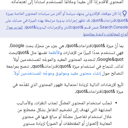
المحتوى الأقدم إذا كان مفيدًا وملائمًا للمستخدم استنادًا إلى اهتماماته.
إذا كان موقعك الإلكتروني ينتهك سياسة أو أكثر من سياسات المحتوى الخاصة بميزة
&quot;اقتراحات&quot;، قد تظهر إجراءات يدوية مرتبطة بهذه الميزة في حسابك على
Search Console ضمن قسم &quot;الأمان والإجراءات اليدوية&quot;.
المزيد حول
أنواع المخالفات وكيفية معالجتها
بما أنّ ميزة &quot;اقتراحات&quot; هي جزء من محرّك بحث Google،
فهي تستخدم عددًا كبيرًا من الإشارات و
الأنظمة
نفسها مثل &quot;بحث
Google&quot; لتحديد المحتوى المفيد والموجّه للمستخدمين أولاً.
لذلك، للنجاح في استخدام ميزة &quot;اقتراحات&quot;، ننصح بمراجعة
النصائح حول
إنشاء محتوى مفيد وموثوق وموجّه للمستخدمين أولاً
.
اتّبِع الإرشادات التالية لزيادة احتمالية ظهور المحتوى الذي تقدّمه في
ميزة &quot;اقتراحات&quot;.
تجنَّب استخدام المحتوى المضلّل لجذب النقرات، والأساليب
المشابهة التي تهدف إلى تضخيم التفاعل بشكل مصطنع من
خلال استخدام تفاصيل مضلّلة أو مبالغ فيها في محتوى
المعاينة (العنوان أو المقتطفات أو الصور) لزيادة مستوى