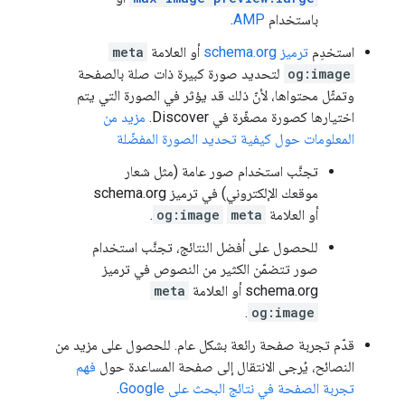
باستخدام
AMP
.
استخدِم
ترميز schema.org
أو العلامة
meta
og:image
لتحديد صورة كبيرة ذات صلة بالصفحة
وتمثّل محتواها، لأنّ ذلك قد يؤثر في الصورة التي يتم
اختيارها كصورة مصغّرة في Discover.
مزيد من
المعلومات حول كيفية تحديد الصورة المفضّلة
تجنَّب استخدام صور عامة (مثل شعار
موقعك الإلكتروني) في ترميز schema.org
أو العلامة
meta
og:image
.
للحصول على أفضل النتائج، تجنَّب استخدام
صور تتضمّن الكثير من النصوص في ترميز
schema.org أو العلامة
meta
.
og:image
قدّم تجربة صفحة رائعة بشكل عام. للحصول على مزيد من
النصائح، يُرجى الانتقال إلى صفحة المساعدة حول
فهم
تجربة الصفحة في نتائج البحث على Google
.