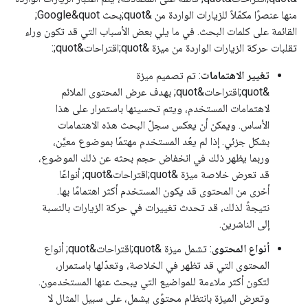
منها عنصرًا مكمّلاً للزيارات الواردة من &quot;بحث Google&quot;
القائمة على كلمات البحث. في ما يلي بعض الأسباب التي قد تكون وراء
تقلبات حركة الزيارات الواردة من ميزة &quot;اقتراحات&quot;:
تغيير الاهتمامات
: تم تصميم ميزة
&quot;اقتراحات&quot; بهدف عرض المحتوى الملائم
لاهتمامات المستخدم، ويتم تحسينها باستمرار على هذا
الأساس. ويمكن أن يعكس سجلّ البحث هذه الاهتمامات
بشكل جزئي. إذا لم يعُد المستخدم مهتمًا بموضوع معيَّن،
وربما يظهر ذلك في انخفاض حجم بحثه عن ذلك الموضوع،
قد تعرض خلاصة ميزة &quot;اقتراحات&quot; أنواعًا
أخرى من المحتوى قد يكون المستخدم أكثر اهتمامًا بها.
نتيجةً لذلك، قد تحدث تغييرات في حركة الزيارات بالنسبة
إلى الناشرين.
أنواع المحتوى
: تشمل ميزة &quot;اقتراحات&quot; أنواع
المحتوى التي قد تظهر في الخلاصة، وتعدّلها باستمرار،
لتكون أكثر ملاءمة للمواضيع التي يبحث عنها المستخدمون.
وتعرض الميزة بانتظام محتوًى يشمل، على سبيل المثال لا