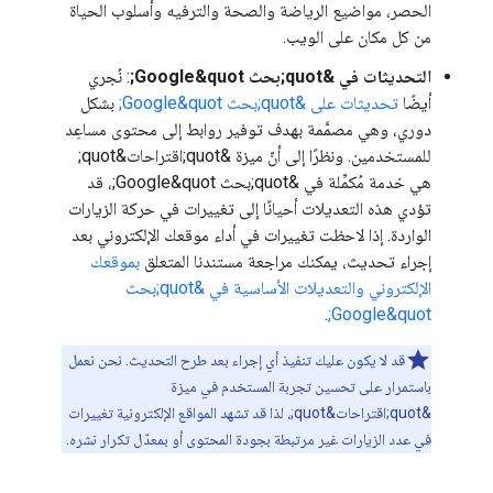
الحصر، مواضيع الرياضة والصحة والترفيه وأسلوب الحياة
من كل مكان على الويب.
التحديثات في &quot;بحث Google&quot;
: نُجري
أيضًا
تحديثات على &quot;بحث Google&quot;
بشكل
دوري، وهي مصمَّمة بهدف توفير روابط إلى محتوى مساعِد
للمستخدمين. ونظرًا إلى أنّ ميزة &quot;اقتراحات&quot;
هي خدمة مُكمِّلة في &quot;بحث Google&quot;، قد
تؤدي هذه التعديلات أحيانًا إلى تغييرات في حركة الزيارات
الواردة. إذا لاحظت تغييرات في أداء موقعك الإلكتروني بعد
إجراء تحديث، يمكنك مراجعة مستندنا المتعلق
بموقعك
الإلكتروني والتعديلات الأساسية في &quot;بحث
.
Google&quot;
قد لا يكون عليك تنفيذ أي إجراء بعد طرح التحديث. نحن نعمل
باستمرار على تحسين تجربة المستخدم في ميزة
&quot;اقتراحات&quot;، لذا قد تشهد المواقع الإلكترونية تغييرات
في عدد الزيارات غير مرتبطة بجودة المحتوى أو بمعدّل تكرار نشره.