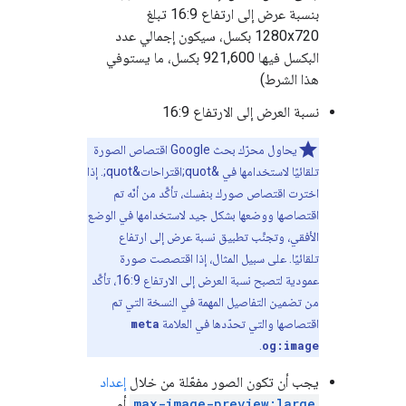
بنسبة عرض إلى ارتفاع 16:9 تبلغ
1280x720 بكسل، سيكون إجمالي عدد
البكسل فيها 921,600 بكسل، ما يستوفي
هذا الشرط)
نسبة العرض إلى الارتفاع 16:9
يحاول محرّك بحث Google اقتصاص الصورة
تلقائيًا لاستخدامها في &quot;اقتراحات&quot;. إذا
اخترت اقتصاص صورك بنفسك، تأكَّد من أنّه تم
اقتصاصها ووضعها بشكل جيد لاستخدامها في الوضع
الأفقي، وتجنَّب تطبيق نسبة عرض إلى ارتفاع
تلقائيًا. على سبيل المثال، إذا اقتصصت صورة
عمودية لتصبح نسبة العرض إلى الارتفاع 16:9، تأكَّد
من تضمين التفاصيل المهمة في النسخة التي تم
اقتصاصها والتي تحدّدها في العلامة
meta
.
og:image
يجب أن تكون الصور مفعّلة من خلال
إعداد
max-image-preview:large
أو