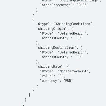
                  "@type": "ShippingRateSettings",

                  "orderPercentage": "0.05"

                }

              },

              {

                "@type": "ShippingConditions",

                "shippingOrigin": {

                  "@type": "DefinedRegion",

                  "addressCountry": "FR"

                },

                "shippingDestination": {

                  "@type": "DefinedRegion",

                  "addressCountry": "FR"

                },

                "shippingRate": {

                  "@type": "MonetaryAmount",

                  "value": "0",

                  "currency": "EUR"

                }

              }

            ]

          }

        ],
