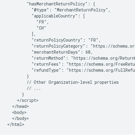
        "hasMerchantReturnPolicy": {

          "@type": "MerchantReturnPolicy",

          "applicableCountry": [

            "FR",

            "CH"

          ],

          "returnPolicyCountry": "FR",

          "returnPolicyCategory": "https://schema.or
          "merchantReturnDays": 60,

          "returnMethod": "https://schema.org/ReturnB
          "returnFees": "https://schema.org/FreeRetu
          "refundType": "https://schema.org/FullRefu
        }

        // Other Organization-level properties

        // ...

      }

    </script>

  </head>

  <body>

  </body>

</html>