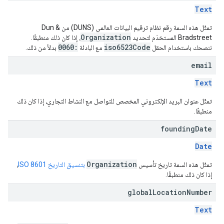
Text
تمثّل هذه السمة رقم نظام ترقيم البيانات العالمي (DUNS) من Dun &
Organization
Bradstreet المستخدَم لتحديد
، إذا كان ذلك منطبقًا.
0060:
iso6523Code
ننصحك باستخدام الحقل
مع البادئة
بدلاً من ذلك.
email
Text
تمثّل عنوان البريد الإلكتروني المخصص للتواصل مع النشاط التجاري، إذا كان ذلك
منطبقًا.
founding
Date
Date
Organization
تمثّل هذه السمة تاريخ تأسيس
بتنسيق التاريخ ISO 8601
،
إذا كان ذلك منطبقًا.
global
Location
Number
Text