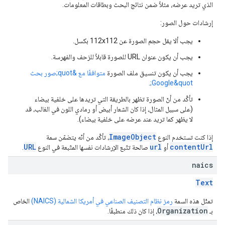
الذي تريد عرضه، مثلاً ضمن نتائج البحث وبطاقات المعلومات.
إرشادات حول الصور:
يجب ألا يقل حجم الصورة عن 112x112 بكسل.
يجب أن يكون عنوان URL للصورة قابلاً للزحف والفهرسة.
يجب أن يكون تنسيق ملف الصورة
متوافقًا مع &quot;صور بحث
.
Google&quot;
تأكَّد من أنّ الصورة تظهر بالطريقة التي تريدها على خلفية بيضاء
(على سبيل المثال، إذا كان الشعار أبيض أو رمادي اللون في الغالب، قد
لا يظهر كما تريد عند عرضه على خلفية بيضاء).
ImageObject
إذا كنت تستخدم النوع
، تأكَّد من أنّه يتضمّن سمة
URL
url
contentUrl
أو
صالحة تتّبع الإرشادات نفسها المتّبعة في النوع
.
naics
Text
تمثّل هذه السمة
رمز نظام التصنيف الصناعي في أمريكا الشمالية (NAICS)
الخاص
Organization
بـ
، إذا كان ذلك منطبقًا.