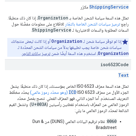
ShippingService
مكرّر
Organization
تمثّل هذه السمة سياسة الشحن الخاصة بـ
، إذا كان ذلك منطبقًا.
راجِع
ترميز سياسات الشحن الخاصة بالتجّار
للاطّلاع على معلومات مفصَّلة حول
ShippingService
السمات المطلوبة والسمات الاختيارية لـ
.
Organization
إذا لم توفّر سياسة شحن لـ
أو إذا كانت لبعض منتجاتك
سياسات شحن خاصة يجب تطبيقها بدلاً من سياسات الشحن المحدّدة لـ
Organization
، استخدِم هذه السمة أيضًا ضمن
ترميز بيانات التاجر
.
iso6523Code
Text
تمثّل هذه السمة معرّف ISO 6523 الخاص بمؤسستك، إذا كان ذلك منطبقًا. يشمل
ICD
الجزء الأول من معرّف ISO 6523‏
(وهو محدّد رموز عالمي)
يحدّد مخطَّط
التعريف المستخدَم. أما الجزء الثاني، فهو المعرّف الفعلي. ننصح بفصل محدّد
U+003A
الرموز العالمي عن المعرِّف باستخدام نقطتين رأسيتين (
). وتشمل القيم
الشائعة لمحدّد الرموز العالمي ما يلي:
0060
: نظام ترقيم البيانات العالمي (DUNS) من Dun &
Bradstreet‏