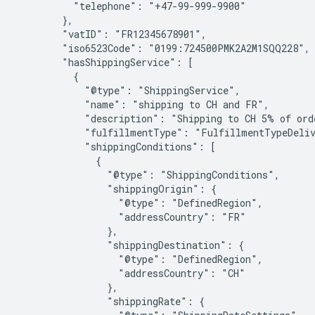
          "telephone": "+47-99-999-9900"

        },

        "vatID": "FR12345678901",

        "iso6523Code": "0199:724500PMK2A2M1SQQ228",

        "hasShippingService": [

          {

            "@type": "ShippingService",

            "name": "shipping to CH and FR",

            "description": "Shipping to CH 5% of orde
            "fulfillmentType": "FulfillmentTypeDeliv
            "shippingConditions": [

              {

                "@type": "ShippingConditions",

                "shippingOrigin": {

                  "@type": "DefinedRegion",

                  "addressCountry": "FR"

                },

                "shippingDestination": {

                  "@type": "DefinedRegion",

                  "addressCountry": "CH"

                },

                "shippingRate": {
