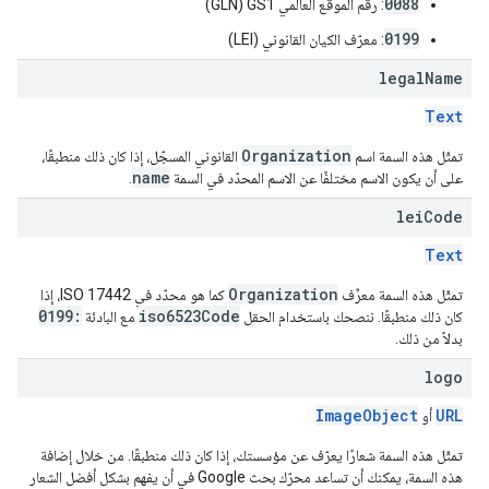
0088
: رقم الموقع العالمي GS1‏ (GLN)
0199
: معرّف الكيان القانوني (LEI)
legal
Name
Text
Organization
تمثّل هذه السمة اسم
القانوني المسجّل، إذا كان ذلك منطبقًا،
name
على أن يكون الاسم مختلفًا عن الاسم المحدّد في السمة
.
lei
Code
Text
Organization
تمثّل هذه السمة معرِّف
كما هو محدّد في ISO 17442، إذا
0199:
iso6523Code
كان ذلك منطبقًا. ننصحك باستخدام الحقل
مع البادئة
بدلاً من ذلك.
logo
ImageObject
URL
أو
تمثّل هذه السمة شعارًا يعرّف عن مؤسستك، إذا كان ذلك منطبقًا. من خلال إضافة
هذه السمة، يمكنك أن تساعد محرّك بحث Google في أن يفهم بشكل أفضل الشعار