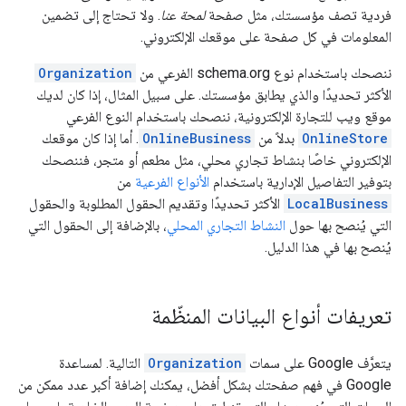
فردية تصف مؤسستك، مثل صفحة
لمحة عنا
. ولا تحتاج إلى تضمين
المعلومات في كل صفحة على موقعك الإلكتروني.
ننصحك باستخدام نوع schema.org الفرعي من
Organization
الأكثر تحديدًا والذي يطابق مؤسستك. على سبيل المثال، إذا كان لديك
موقع ويب للتجارة الإلكترونية، ننصحك باستخدام النوع الفرعي
OnlineStore
بدلاً من
OnlineBusiness
. أما إذا كان موقعك
الإلكتروني خاصًا بنشاط تجاري محلي، مثل مطعم أو متجر، فننصحك
بتوفير التفاصيل الإدارية باستخدام
الأنواع الفرعية
من
LocalBusiness
الأكثر تحديدًا وتقديم الحقول المطلوبة والحقول
التي يُنصح بها حول
النشاط التجاري المحلي
، بالإضافة إلى الحقول التي
يُنصح بها في هذا الدليل.
تعريفات أنواع البيانات المنظّمة
يتعرَّف Google على سمات
Organization
التالية. لمساعدة
Google في فهم صفحتك بشكل أفضل، يمكنك إضافة أكبر عدد ممكن من