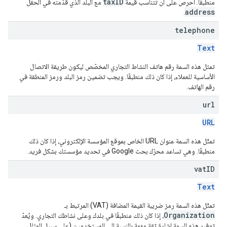
taxID
منطبقًا. احرص على أن تتناسب قيمة
مع البلد الذي قدَّمته في الحقل
address
.
telephone
Text
تمثل هذه السمة رقم هاتف النشاط التجاري المخصّص ليكون طريقة الاتصال
الأساسية للعملاء، إذا كان ذلك منطبقًا. ويجب تضمين رمز البلد ورمز المنطقة في
رقم الهاتف.
url
URL
تمثّل هذه السمة عنوان URL الخاص بموقع المؤسسة الإلكتروني، إذا كان ذلك
منطبقًا. وهي تساعد محرّك بحث Google في تحديد مؤسستك بشكل فريد.
vat
ID
Text
تمثّل هذه السمة رمز ضريبة القيمة المضافة (VAT) المرتبط بـ
Organization
، إذا كان ذلك منطبقًا في بلدك وعلى نشاطك التجاري. ويُعدّ
توفير هذه السمة إشارة ثقة مهمة بالنسبة إلى المستخدمين (على سبيل المثال،