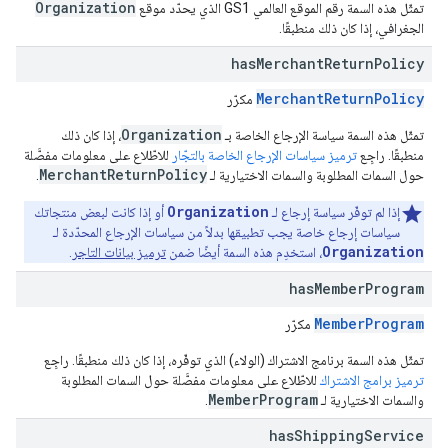
Organization
تمثّل هذه السمة رقم الموقع العالمي GS1 الذي يحدّد موقع
الجغرافي، إذا كان ذلك منطبقًا.
has
Merchant
Return
Policy
MerchantReturnPolicy
مكرّر
Organization
تمثّل هذه السمة سياسة الإرجاع الخاصة بـ
، إذا كان ذلك
منطبقًا. راجِع
ترميز سياسات الإرجاع الخاصة بالتجّار
للاطّلاع على معلومات مفصَّلة
MerchantReturnPolicy
حول السمات المطلوبة والسمات الاختيارية لـ
.
Organization
إذا لم توفّر سياسة إرجاع لـ
أو إذا كانت لبعض منتجاتك
سياسات إرجاع خاصة يجب تطبيقها بدلاً من سياسات الإرجاع المحدّدة لـ
Organization
، استخدِم هذه السمة أيضًا ضمن
ترميز بيانات التاجر
.
has
Member
Program
MemberProgram
مكرّر
تمثّل هذه السمة برنامج الاشتراك (الولاء) الذي توفّره، إذا كان ذلك منطبقًا. راجِع
ترميز برامج الاشتراك
للاطّلاع على معلومات مفصَّلة حول السمات المطلوبة
MemberProgram
والسمات الاختيارية لـ
.
has
Shipping
Service