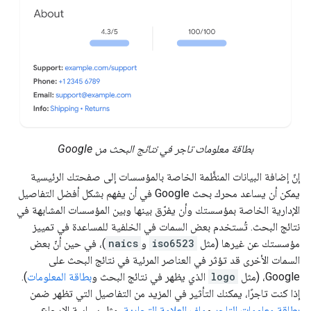
بطاقة معلومات تاجر في نتائج البحث من Google
إنّ إضافة البيانات المنظَّمة الخاصة بالمؤسسات إلى صفحتك الرئيسية
يمكن أن يساعد محرك بحث Google في أن يفهم بشكل أفضل التفاصيل
الإدارية الخاصة بمؤسستك وأن يفرّق بينها وبين المؤسسات المشابهة في
نتائج البحث. تُستخدم بعض السمات في الخلفية للمساعدة في تمييز
مؤسستك عن غيرها (مثل
iso6523
و
naics
)، في حين أنّ بعض
السمات الأخرى قد تؤثر في العناصر المرئية في نتائج البحث على
Google، (مثل
logo
الذي يظهر في نتائج البحث و
بطاقة المعلومات
).
إذا كنت تاجرًا، يمكنك التأثير في المزيد من التفاصيل التي تظهر ضمن
بطاقة معلومات التاجر
و
ملف العلامة التجارية
، مثل سياسة الإرجاع