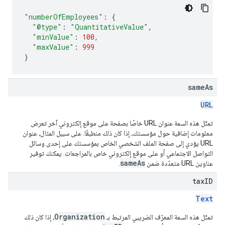
"numberOfEmployees"
:
{
"@type"
:
"QuantitativeValue"
,
"minValue"
:
100
,
"maxValue"
:
999
}
same
As
URL
تمثّل هذه السمة عنوان URL خاصًا بصفحة على موقع إلكتروني آخر تعرض
معلومات إضافية حول مؤسستك، إذا كان ذلك منطبقًا. على سبيل المثال، عنوان
URL يؤدي إلى صفحة الملف الشخصي الخاص بمؤسستك على إحدى وسائل
التواصل الاجتماعي أو على موقع إلكتروني خاص بالمراجعات. يمكنك توفير
sameAs
عناوين URL متعدّدة ضمن
.
tax
ID
Text
Organization
تمثّل هذه السمة المعرّف الضريبي المرتبط بـ
، إذا كان ذلك