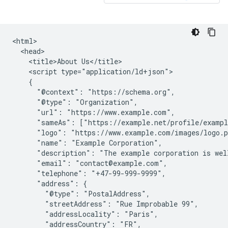
<html>

  <head>

    <title>About Us</title>

    <script type="application/ld+json">

    {

      "@context": "https://schema.org",

      "@type": "Organization",

      "url": "https://www.example.com",

      "sameAs": ["https://example.net/profile/exampl
      "logo": "https://www.example.com/images/logo.p
      "name": "Example Corporation",

      "description": "The example corporation is well
      "email": "contact@example.com",

      "telephone": "+47-99-999-9999",

      "address": {

        "@type": "PostalAddress",

        "streetAddress": "Rue Improbable 99",

        "addressLocality": "Paris",

        "addressCountry": "FR",
