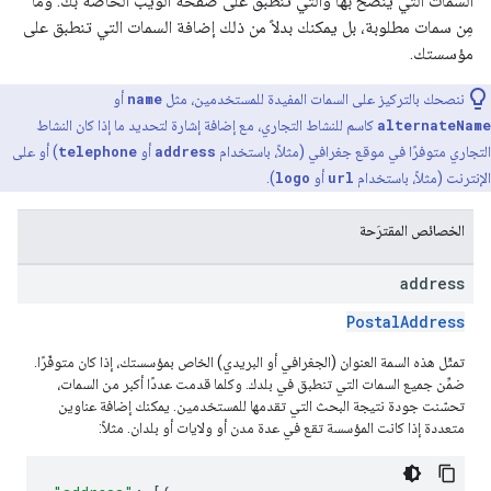
السمات التي يُنصح بها والتي تنطبق على صفحة الويب الخاصة بك. وما
مِن سمات مطلوبة، بل يمكنك بدلاً من ذلك إضافة السمات التي تنطبق على
مؤسستك.
ننصحك بالتركيز على السمات المفيدة للمستخدمين، مثل
name
أو
alternateName
كاسم للنشاط التجاري، مع إضافة إشارة لتحديد ما إذا كان النشاط
التجاري متوفرًا في موقع جغرافي (مثلاً، باستخدام
address
أو
telephone
) أو على
الإنترنت (مثلاً، باستخدام
url
أو
logo
).
الخصائص المقترَحة
address
PostalAddress
تمثّل هذه السمة العنوان (الجغرافي أو البريدي) الخاص بمؤسستك، إذا كان متوفّرًا.
ضمِّن جميع السمات التي تنطبق في بلدك. وكلما قدمت عددًا أكبر من السمات،
تحسّنت جودة نتيجة البحث التي تقدمها للمستخدمين. يمكنك إضافة عناوين
متعددة إذا كانت المؤسسة تقع في عدة مدن أو ولايات أو بلدان. مثلاً: