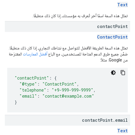
Text
تمثّل هذه السمة اسمًا آخر تُعرف به مؤسستك، إذا كان ذلك منطبقًا.
contact
Point
ContactPoint
تمثّل هذه السمة الطريقة الأفضل للتواصل مع نشاطك التجاري، إذا كان ذلك منطبقًا.
ضمِّن جميع طرق الدعم المتاحة للمستخدمين، مع اتّباع
أفضل الممارسات
المقترَحة
من Google. مثلاً:
"contactPoint"
:
{
"@type"
:
"ContactPoint"
,
"telephone"
:
"+9-999-999-9999"
,
"email"
:
"contact@example.com"
}
contact
Point
.
email
Text