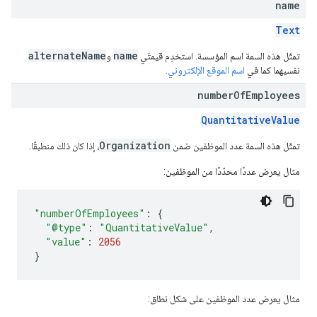
name
Text
alternateName
name
تمثّل هذه السمة اسم المؤسسة. استخدِم قيمتَي
و
نفسيهما كما في
اسم الموقع الإلكتروني
.
number
Of
Employees
QuantitativeValue
Organization
تمثّل هذه السمة عدد الموظفين ضمن
، إذا كان ذلك منطبقًا.
مثال يعرض عددًا محدّدًا من الموظفين:
"numberOfEmployees"
:
{
"@type"
:
"QuantitativeValue"
,
"value"
:
2056
}
مثال يعرض عدد الموظفين على شكل نطاق: