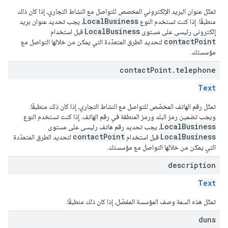
تمثّل عنوان البريد الإلكتروني المخصص للتواصل مع النشاط التجاري، إذا كان ذلك
LocalBusiness
منطبقًا. إذا كنت تستخدم النوع
، يجب تحديد عنوان بريد
LocalBusiness
إلكتروني رئيسي على مستوى
قبل استخدام
contactPoint
لتحديد الطرق المتعدّدة التي يمكن من خلالها التواصل مع
مؤسستك.
contact
Point
.
telephone
Text
تمثّل رقم الهاتف المخصّص للتواصل مع النشاط التجاري، إذا كان ذلك منطبقًا.
ويجب تضمين رمز البلد ورمز المنطقة في رقم الهاتف. إذا كنت تستخدم النوع
LocalBusiness
، يجب تحديد رقم هاتف رئيسي على مستوى
contactPoint
LocalBusiness
قبل استخدام
لتحديد الطرق المتعدّدة
التي يمكن من خلالها التواصل مع مؤسستك.
description
Text
تمثّل هذه السمة وصف المؤسسة المفصّل، إذا كان ذلك منطبقًا.
duns