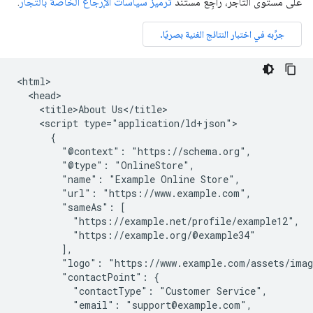
على مستوى التاجر، راجِع مستند
ترميز سياسات الإرجاع الخاصة بالتجّار
.
<html>

  <head>

    <title>About Us</title>

    <script type="application/ld+json">

      {

        "@context": "https://schema.org",

        "@type": "OnlineStore",

        "name": "Example Online Store",

        "url": "https://www.example.com",

        "sameAs": [

          "https://example.net/profile/example12",

          "https://example.org/@example34"

        ],

        "logo": "https://www.example.com/assets/imag
        "contactPoint": {

          "contactType": "Customer Service",

          "email": "support@example.com",
