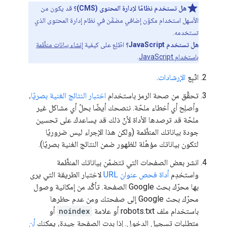
هل تستخدم نظامًا لإدارة المحتوى (CMS)؟
قد يكون من
الأسهل استخدام مكوّن إضافي مضمَّن في نظام إدارة المحتوى الذي
تستخدمه.
هل تستخدم JavaScript؟
اطّلِع على كيفية
إنشاء بيانات منظَّمة
باستخدام JavaScript
.
اتّبِع
الإرشادات
.
تحقَّق من صحة الرمز باستخدام
اختبار النتائج الغنية بصريًا
،
وأصلِح أي أخطاء ملحّة. ننصحك أيضًا بحلّ أي مشاكل غير
ملحّة قد ترصدها الأداة لأنّ ذلك قد يساعدك على تحسين
جودة بياناتك المنظَّمة (ولكن هذا الإجراء ليس ضروريًا
لتكون بياناتك مؤهّلة للظهور ضمن النتائج الغنية بصريًا).
انشر بعض الصفحات التي تتضمّن بياناتك المنظَّمة
واستخدِم
أداة فحص عنوان URL
لاختبار الطريقة التي يرى
بها محرّك بحث Google الصفحة. تأكَّد من إمكانية وصول
محرّك بحث Google إلى صفحتك ومن عدم حظرها
باستخدام ملف robots.txt أو علامة
noindex
أو
متطلبات تسجيل الدخول. إذا بدت الصفحة جيدة، يمكنك
أن