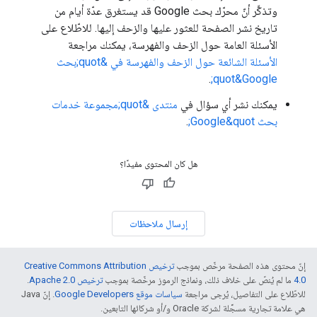
وتذكَّر أنّ محرّك بحث Google قد يستغرق عدّة أيام من
تاريخ نشر الصفحة للعثور عليها والزحف إليها. للاطّلاع على
الأسئلة العامة حول الزحف والفهرسة، يمكنك مراجعة
الأسئلة الشائعة حول الزحف والفهرسة في &quot;بحث
Google‏&quot;
.
يمكنك نشر أي سؤال في
منتدى &quot;مجموعة خدمات
بحث Google&quot;
.
هل كان المحتوى مفيدًا؟
إرسال ملاحظات
إنّ محتوى هذه الصفحة مرخّص بموجب
ترخيص Creative Commons Attribution
4.0‏
ما لم يُنصّ على خلاف ذلك، ونماذج الرموز مرخّصة بموجب
ترخيص Apache 2.0‏
.
للاطّلاع على التفاصيل، يُرجى مراجعة
سياسات موقع Google Developers‏
. إنّ Java
هي علامة تجارية مسجَّلة لشركة Oracle و/أو شركائها التابعين.