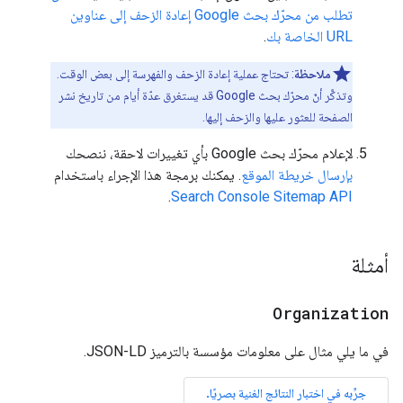
تطلب من محرّك بحث Google إعادة الزحف إلى عناوين
URL الخاصة بك
.
ملاحظة
: تحتاج عملية إعادة الزحف والفهرسة إلى بعض الوقت.
وتذكَّر أنّ محرّك بحث Google قد يستغرق عدّة أيام من تاريخ نشر
الصفحة للعثور عليها والزحف إليها.
لإعلام محرّك بحث Google بأي تغييرات لاحقة، ننصحك
بإرسال خريطة الموقع
. يمكنك برمجة هذا الإجراء باستخدام
.
Search Console Sitemap API
أمثلة
Organization
في ما يلي مثال على معلومات مؤسسة بالترميز JSON-LD.