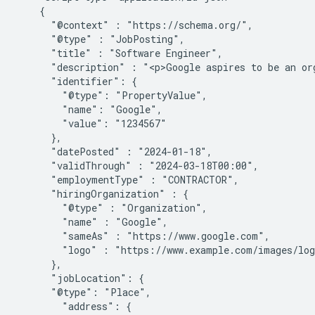
    {

      "@context" : "https://schema.org/",

      "@type" : "JobPosting",

      "title" : "Software Engineer",

      "description" : "<p>Google aspires to be an org
      "identifier": {

        "@type": "PropertyValue",

        "name": "Google",

        "value": "1234567"

      },

      "datePosted" : "2024-01-18",

      "validThrough" : "2024-03-18T00:00",

      "employmentType" : "CONTRACTOR",

      "hiringOrganization" : {

        "@type" : "Organization",

        "name" : "Google",

        "sameAs" : "https://www.google.com",

        "logo" : "https://www.example.com/images/log
      },

      "jobLocation": {

      "@type": "Place",

        "address": {
