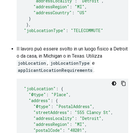
"addressLocality"
:
"Detroit"
,
"addressRegion"
:
"MI"
,
"addressCountry"
:
"US"
}
},
"jobLocationType"
:
"TELECOMMUTE"
Il lavoro può essere svolto in un luogo fisico a Detroit
o da casa, in Michigan o in Texas. Utilizza
jobLocation
,
jobLocationType
e
applicantLocationRequirements
.
"jobLocation"
:
{
"@type"
:
"Place"
,
"address"
:
{
"@type"
:
"PostalAddress"
,
"streetAddress"
:
"555 Clancy St"
,
"addressLocality"
:
"Detroit"
,
"addressRegion"
:
"MI"
,
"postalCode"
:
"48201"
,