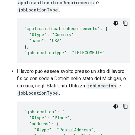
applicantLocationRequirements
e
jobLocationType
.
"applicantLocationRequirements"
:
{
"@type"
:
"Country"
,
"name"
:
"USA"
},
"jobLocationType"
:
"TELECOMMUTE"
Il lavoro può essere svolto presso un sito di lavoro
fisico con sede a Detroit, nello stato del Michigan, o
da casa, negli Stati Uniti. Utilizza
jobLocation
e
jobLocationType
.
"jobLocation"
:
{
"@type"
:
"Place"
,
"address"
:
{
"@type"
:
"PostalAddress"
,