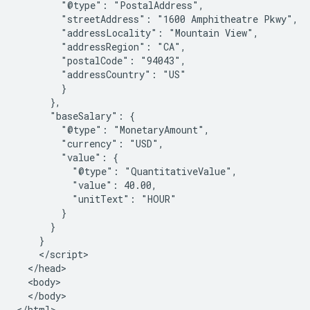
        "@type": "PostalAddress",

        "streetAddress": "1600 Amphitheatre Pkwy",

        "addressLocality": "Mountain View",

        "addressRegion": "CA",

        "postalCode": "94043",

        "addressCountry": "US"

        }

      },

      "baseSalary": {

        "@type": "MonetaryAmount",

        "currency": "USD",

        "value": {

          "@type": "QuantitativeValue",

          "value": 40.00,

          "unitText": "HOUR"

        }

      }

    }

    </script>

  </head>

  <body>

  </body>

</html>