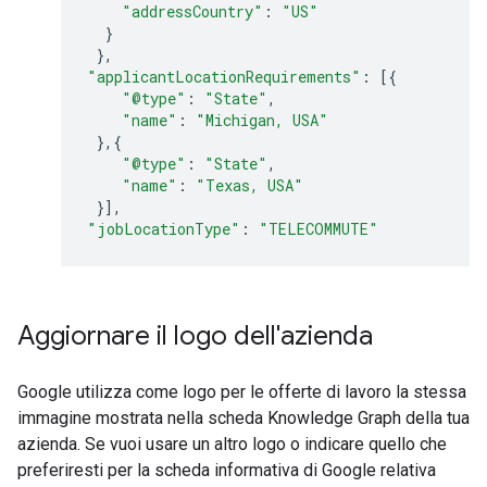
"addressCountry"
:
"US"
}
},
"applicantLocationRequirements"
:
[{
"@type"
:
"State"
,
"name"
:
"Michigan, USA"
},{
"@type"
:
"State"
,
"name"
:
"Texas, USA"
}],
"jobLocationType"
:
"TELECOMMUTE"
Aggiornare il logo dell'azienda
Google utilizza come logo per le offerte di lavoro la stessa
immagine mostrata nella scheda Knowledge Graph della tua
azienda. Se vuoi usare un altro logo o indicare quello che
preferiresti per la scheda informativa di Google relativa