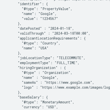
      "identifier": {

        "@type": "PropertyValue",

        "name": "Google",

        "value": "1234567"

      },

      "datePosted" : "2024-01-18",

      "validThrough" : "2024-03-18T00:00",

      "applicantLocationRequirements": {

        "@type": "Country",

        "name": "USA"

      },

      "jobLocationType": "TELECOMMUTE",

      "employmentType": "FULL_TIME",

      "hiringOrganization" : {

        "@type" : "Organization",

        "name" : "Google",

        "sameAs" : "https://www.google.com",

        "logo" : "https://www.example.com/images/log
      },

      "baseSalary": {

        "@type": "MonetaryAmount",

        "currency": "USD",
