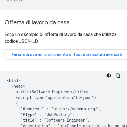
Offerta di lavoro da casa
Ecco un esempio di offerta di lavoro da casa che utilizza
codice JSON-LD.
<html>

  <head>

    <title>Software Engineer</title>

    <script type="application/ld+json">

    {

      "@context" : "https://schema.org/",

      "@type" : "JobPosting",

      "title" : "Software Engineer",

      "description" : "<p>Google aspires to be an org