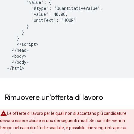
        "value": {

          "@type": "QuantitativeValue",

          "value": 40.00,

          "unitText": "HOUR"

        }

      }

    }

    </script>

  </head>

  <body>

  </body>

</html>
Rimuovere un'offerta di lavoro
Le offerte di lavoro per le quali non si accettano più candidature
devono essere chiuse in uno dei seguenti modi. Se non intervieni in
tempo nel caso di offerte scadute, è possibile che venga intrapresa