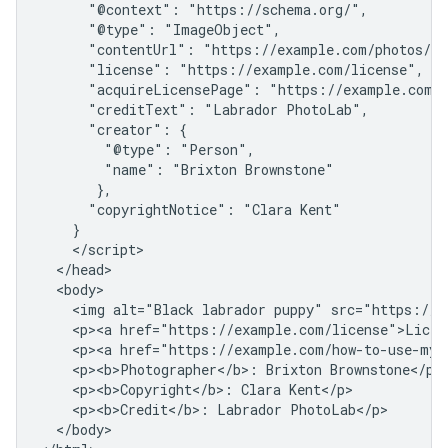
      "@context": "https://schema.org/",

      "@type": "ImageObject",

      "contentUrl": "https://example.com/photos/1x
      "license": "https://example.com/license",

      "acquireLicensePage": "https://example.com/h
      "creditText": "Labrador PhotoLab",

      "creator": {

        "@type": "Person",

        "name": "Brixton Brownstone"

       },

      "copyrightNotice": "Clara Kent"

    }

    </script>

  </head>

  <body>

    <img alt="Black labrador puppy" src="https://e
    <p><a href="https://example.com/license">Licens
    <p><a href="https://example.com/how-to-use-my-
    <p><b>Photographer</b>: Brixton Brownstone</p>

    <p><b>Copyright</b>: Clara Kent</p>

    <p><b>Credit</b>: Labrador PhotoLab</p>

  </body>
