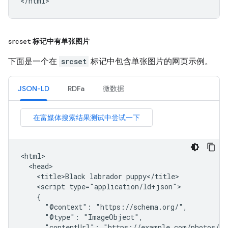
</html>
srcset
标记中有单张图片
下面是一个在
srcset
标记中包含单张图片的网页示例。
JSON-LD
RDFa
微数据
<html>

  <head>

    <title>Black labrador puppy</title>

    <script type="application/ld+json">

    {

      "@context": "https://schema.org/",

      "@type": "ImageObject",

      "contentUrl": "https://example.com/photos/32