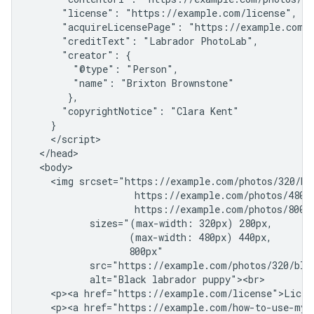
      "license": "https://example.com/license",

      "acquireLicensePage": "https://example.com/h
      "creditText": "Labrador PhotoLab",

      "creator": {

        "@type": "Person",

        "name": "Brixton Brownstone"

       },

      "copyrightNotice": "Clara Kent"

    }

    </script>

  </head>

  <body>

    <img srcset="https://example.com/photos/320/bla
                   https://example.com/photos/480/b
                   https://example.com/photos/800/b
           sizes="(max-width: 320px) 280px,

                  (max-width: 480px) 440px,

                  800px"

           src="https://example.com/photos/320/blac
           alt="Black labrador puppy"><br>

    <p><a href="https://example.com/license">Licens
    <p><a href="https://example.com/how-to-use-my-