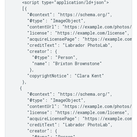
    <script type="application/ld+json">

    [{

      "@context": "https://schema.org/",

      "@type": "ImageObject",

      "contentUrl": "https://example.com/photos/1x
      "license": "https://example.com/license",

      "acquireLicensePage": "https://example.com/h
      "creditText": "Labrador PhotoLab",

      "creator": {

        "@type": "Person",

        "name": "Brixton Brownstone"

       },

      "copyrightNotice": "Clara Kent"

    },

   {

      "@context": "https://schema.org/",

      "@type": "ImageObject",

      "contentUrl": "https://example.com/photos/1x
      "license": "https://example.com/license",

      "acquireLicensePage": "https://example.com/h
      "creditText": "Labrador PhotoLab",

      "creator": {

        "@type": "Person",
