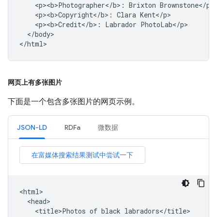
    <p><b>Photographer</b>: Brixton Brownstone</p>

    <p><b>Copyright</b>: Clara Kent</p>

    <p><b>Credit</b>: Labrador PhotoLab</p>

  </body>

</html>
网页上有多张图片
下面是一个包含多张图片的网页示例。
JSON-LD
RDFa
微数据
<html>

  <head>

    <title>Photos of black labradors</title>
