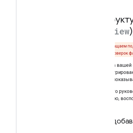
Значки сайта
Выделенные описания
Структ
Гибкий выборочный доступ
Рекомендации Google
)
Review
Изображения
Местные возможности
Мы прекращаем по
Работа страниц
просмотра проверок ф
Предпочитаемые источники
Системы ранжирования
Если на вашей
Изменения в ранжировании
структурирова
Названия сайтов
могут показыва
Дополнительные ссылки
Из этого руко
Фрагменты
вручную, восп
Структурированные данные
Принципы работы
структурированных данных
Общие правила в отношении
Как доба
структурированных данных
Интерактивные результаты