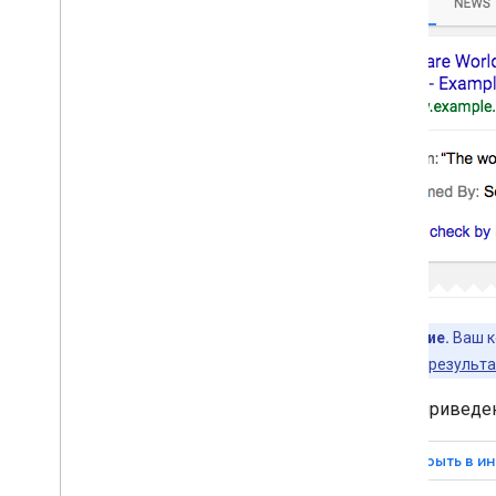
Галерея визуальных элементов
Веб-истории
Программа раннего доступа
Мониторинг и отладка
Рекомендации для сайтов
Примечание.
Ваш к
расширенных результа
Ниже приведен