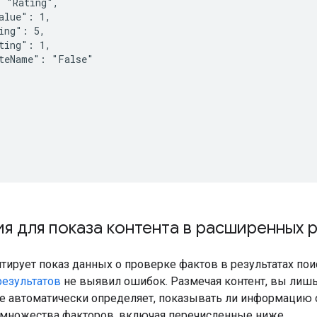
 "Rating",

alue": 1,

ing": 5,

ting": 1,

teName": "False"

я для показа контента в расширенных р
нтирует показ данных о проверке фактов в результатах по
езультатов
не выявил ошибок. Размечая контент, вы лиш
e автоматически определяет, показывать ли информацию 
т множества факторов, включая перечисленные ниже.