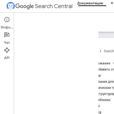
Документация
Search Central
Documentation
Информация
Введение
Чат
Главное о Поиске
Главная
Search
API
Основы поисковой
оптимизации
Содержание
Как добавить с
Сканирование и
Пример
индексирование
Требования для
Технические 
Ранжирование и вид ресурса в
Типы структури
поиске
ClaimReview
Обзор
Claim
ИИ-функции
Rating
Даты публикации