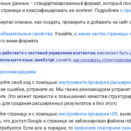
нные данные – стандартизированный формат, который по
странице и классифицировать ее контент. Подробнее
о пр
ертах описано, как создать, проверить и добавить на сайт
е
обязательные свойства
. Узнайте,
в каких частях страницы
го вами формата.
ы работаете с системой управления контентом
, вам может быть 
пользуете язык JavaScript
, узнайте,
как создавать структуриров
рекомендациям
.
руйте свой код с помощью
инструмента проверки расшире
ие ошибки, устраните их. Мы также рекомендуем устрани
нте. Это может привести к повышению качества структури
 для создания расширенных результатов и без этого.
йте страницу и с помощью
инструмента проверки URL
выясн
, что доступ Google к странице не заблокирован файлом rob
 требуется. Если все в порядке, то
запросите повторное ска