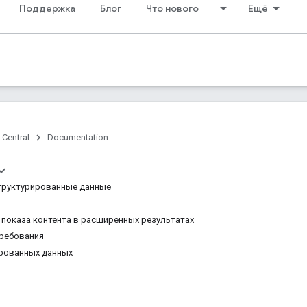
Поддержка
Блог
Что нового
Ещё
 Central
Documentation
труктурированные данные
 показа контента в расширенных результатах
требования
рованных данных