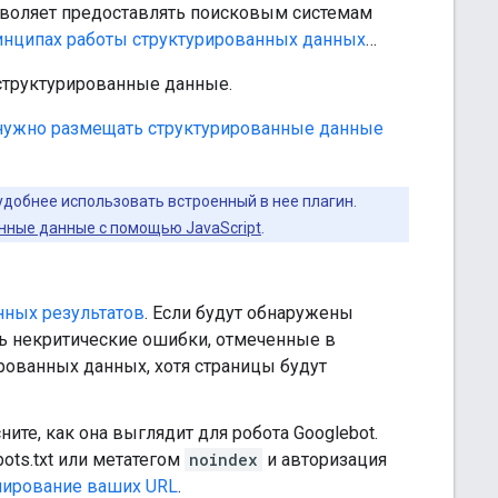
зволяет предоставлять поисковым системам
инципах работы структурированных данных
…
 структурированные данные.
 нужно размещать структурированные данные
удобнее использовать встроенный в нее плагин.
анные данные с помощью JavaScript
.
нных результатов
. Если будут обнаружены
ть некритические ошибки, отмеченные в
рованных данных, хотя страницы будут
ите, как она выглядит для робота Googlebot.
ots.txt или метатегом
noindex
и авторизация
нирование ваших URL
.