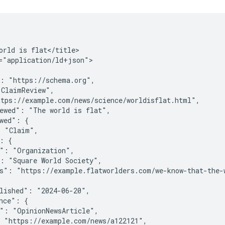
orld is flat</title>

="application/ld+json">

: "https://schema.org",

ClaimReview",

tps://example.com/news/science/worldisflat.html",

ewed": "The world is flat",

wed": {

 "Claim",

: {

": "Organization",

: "Square World Society",

s": "https://example.flatworlders.com/we-know-that-the-w
lished": "2024-06-20",

nce": {

": "OpinionNewsArticle",

 "https://example.com/news/a122121",
