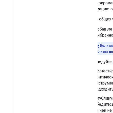
поиска
Структурирова
Создание структурированных
информацию о 
данных с помощью Java
Script
Обзор функций
Ниже в общих ч
Все функции
структурированных данных
Добавьт
Статья
выбранно
Действия с книгой
Если в
Строка навигации
Если вы ис
Карусель
Список курсов
Следуйте
Набор данных
Форум для обсуждений
Протести
Вопросы по учебной
критическ
программе
инструме
Совокупный рейтинг
подходить
работодателя
Проверка фактов
Опублику
Событие
Убедитесь
Метаданные изображений
на ней не