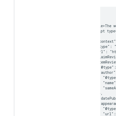
<html>

  <head>

    <title>The w
    <script type
    {

      "@context"
      "@type": "
      "url": "ht
      "claimRevi
      "itemRevie
        "@type":
        "author"
          "@type
          "name"
          "sameA
        },

        "datePub
        "appeara
          "@type
          "url":