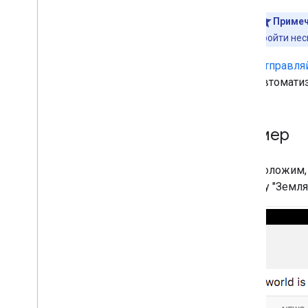
Вакансии
Местная организация
Примеч
Математический сервис
пройти нес
Карусель с фильмами
Отправляй
Организация
автомати
Покупки
Страница профиля
Вопросы и ответы
Пример
Рецепт
Отзывы
Приложения
Предположим, н
Озвучиваемый элемент
запросу "Земля
Контент по подписке и
платный контент
Жилье для отпуска
Видео
Ссылки-заголовки
Функции перевода
Видео