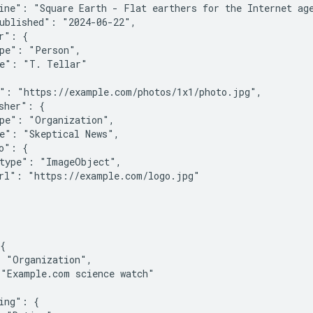
ine": "Square Earth - Flat earthers for the Internet age
ublished": "2024-06-22",

r": {

pe": "Person",

e": "T. Tellar"

": "https://example.com/photos/1x1/photo.jpg",

sher": {

pe": "Organization",

e": "Skeptical News",

o": {

type": "ImageObject",

rl": "https://example.com/logo.jpg"

{

 "Organization",

"Example.com science watch"

ing": {
