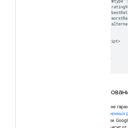
        "@type":
        "ratingV
        "bestRat
        "worstRa
        "alterna
      }

    }

    </script>

  </head>

  <body>

  </body>

</html>
Требовани
Google не гара
расширенных р
функции.
Googl
Это зависит о