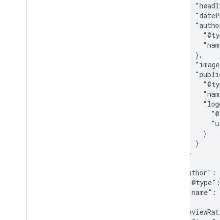
          "headl
          "dateP
          "autho
            "@ty
            "nam
          },

          "image
          "publi
            "@ty
            "nam
            "log
              "@
              "u
            }

          }

        }

      },

      "author": 
        "@type":
        "name": 
      },

      "reviewRat