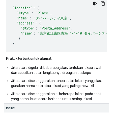
"location"
:
{
"@type"
:
"Place"
,
"name"
:
"ダイバーシティ東京"
,
"address"
:
{
"@type"
:
"PostalAddress"
,
"name"
:
"東京都江東区青海 1-1-10 ダイバーシティ
}
}
Praktik terbaik untuk alamat
:
Jika acara digelar di beberapa jalan, tentukan lokasi awal
dan sebutkan detail lengkapnya di bagian deskripsi.
Jika acara diselenggarakan tanpa detail lokasi yang jelas,
gunakan nama kota atau lokasi yang paling mewakili.
Jika acara diselenggarakan di beberapa lokasi pada saat
yang sama, buat acara berbeda untuk setiap lokasi.
name