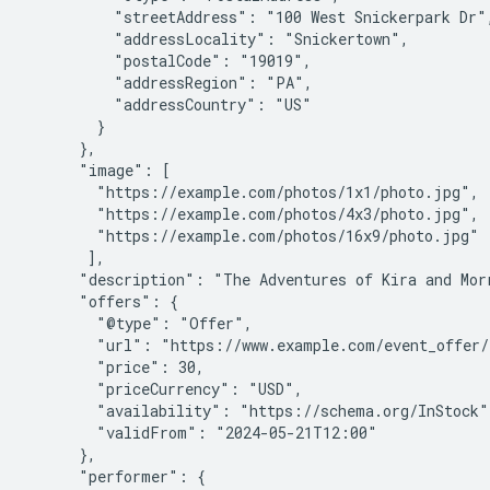
          "streetAddress": "100 West Snickerpark Dr",
          "addressLocality": "Snickertown",

          "postalCode": "19019",

          "addressRegion": "PA",

          "addressCountry": "US"

        }

      },

      "image": [

        "https://example.com/photos/1x1/photo.jpg",

        "https://example.com/photos/4x3/photo.jpg",

        "https://example.com/photos/16x9/photo.jpg"

       ],

      "description": "The Adventures of Kira and Mor
      "offers": {

        "@type": "Offer",

        "url": "https://www.example.com/event_offer/1
        "price": 30,

        "priceCurrency": "USD",

        "availability": "https://schema.org/InStock",
        "validFrom": "2024-05-21T12:00"

      },

      "performer": {
