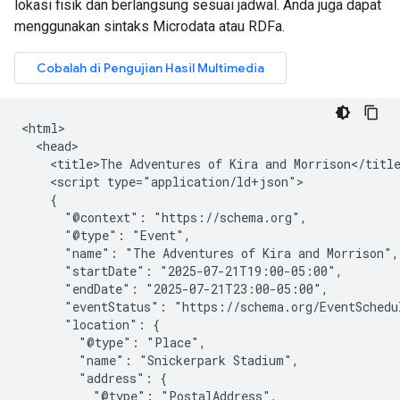
lokasi fisik dan berlangsung sesuai jadwal. Anda juga dapat
menggunakan sintaks Microdata atau RDFa.
<html>

  <head>

    <title>The Adventures of Kira and Morrison</title
    <script type="application/ld+json">

    {

      "@context": "https://schema.org",

      "@type": "Event",

      "name": "The Adventures of Kira and Morrison",

      "startDate": "2025-07-21T19:00-05:00",

      "endDate": "2025-07-21T23:00-05:00",

      "eventStatus": "https://schema.org/EventSchedul
      "location": {

        "@type": "Place",

        "name": "Snickerpark Stadium",

        "address": {

          "@type": "PostalAddress",
