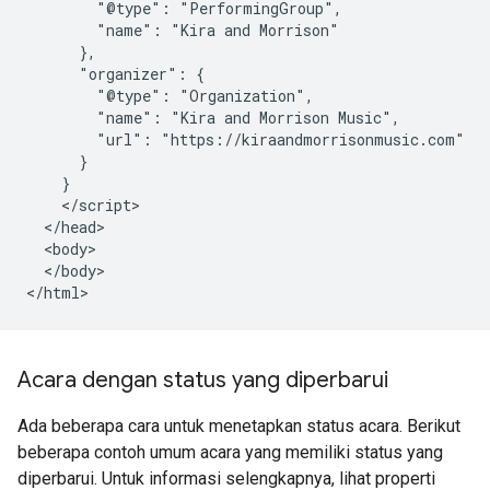
        "@type": "PerformingGroup",

        "name": "Kira and Morrison"

      },

      "organizer": {

        "@type": "Organization",

        "name": "Kira and Morrison Music",

        "url": "https://kiraandmorrisonmusic.com"

      }

    }

    </script>

  </head>

  <body>

  </body>

</html>
Acara dengan status yang diperbarui
Ada beberapa cara untuk menetapkan status acara. Berikut
beberapa contoh umum acara yang memiliki status yang
diperbarui. Untuk informasi selengkapnya, lihat properti