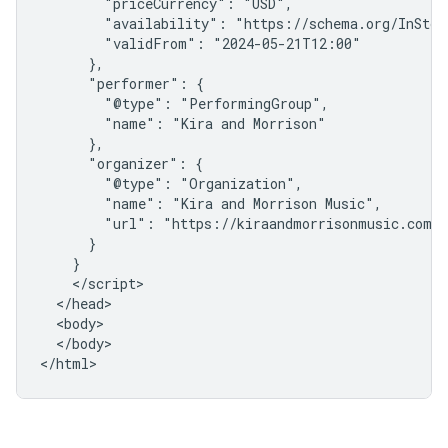
        "priceCurrency": "USD",

        "availability": "https://schema.org/InStock
        "validFrom": "2024-05-21T12:00"

      },

      "performer": {

        "@type": "PerformingGroup",

        "name": "Kira and Morrison"

      },

      "organizer": {

        "@type": "Organization",

        "name": "Kira and Morrison Music",

        "url": "https://kiraandmorrisonmusic.com"

      }

    }

    </script>

  </head>

  <body>

  </body>

</html>