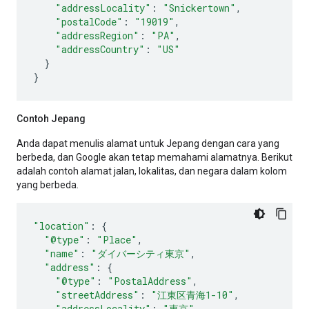
"addressLocality"
:
"Snickertown"
,
"postalCode"
:
"19019"
,
"addressRegion"
:
"PA"
,
"addressCountry"
:
"US"
}
}
Contoh Jepang
Anda dapat menulis alamat untuk Jepang dengan cara yang
berbeda, dan Google akan tetap memahami alamatnya. Berikut
adalah contoh alamat jalan, lokalitas, dan negara dalam kolom
yang berbeda.
"location"
:
{
"@type"
:
"Place"
,
"name"
:
"ダイバーシティ東京"
,
"address"
:
{
"@type"
:
"PostalAddress"
,
"streetAddress"
:
"江東区青海1-10"
,
"addressLocality"
:
"東京"
,