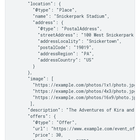
      "location": {

        "@type": "Place",

        "name": "Snickerpark Stadium",

        "address": {

          "@type": "PostalAddress",

          "streetAddress": "100 West Snickerpark Dr
          "addressLocality": "Snickertown",

          "postalCode": "19019",

          "addressRegion": "PA",

          "addressCountry": "US"

        }

      },

      "image": [

        "https://example.com/photos/1x1/photo.jpg",
        "https://example.com/photos/4x3/photo.jpg",
        "https://example.com/photos/16x9/photo.jpg"
       ],

      "description": "The Adventures of Kira and M
      "offers": {

        "@type": "Offer",

        "url": "https://www.example.com/event_offer
        "price": 30,
