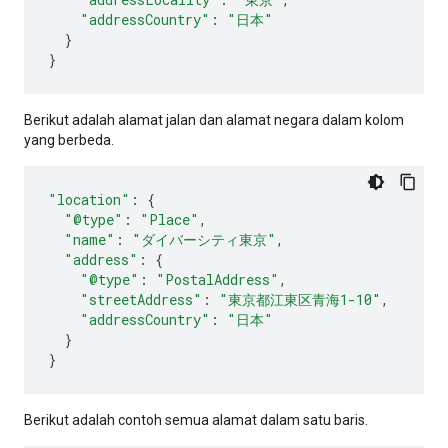
"addressCountry"
:
"日本"
}
}
Berikut adalah alamat jalan dan alamat negara dalam kolom
yang berbeda.
"location"
:
{
"@type"
:
"Place"
,
"name"
:
"ダイバーシティ東京"
,
"address"
:
{
"@type"
:
"PostalAddress"
,
"streetAddress"
:
"東京都江東区青海1-10"
,
"addressCountry"
:
"日本"
}
}
Berikut adalah contoh semua alamat dalam satu baris.