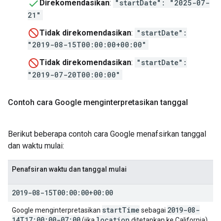
Direkomendasikan
:
"startDate": "2025-07-
21"
Tidak direkomendasikan
:
"startDate":
"2019-08-15T00:00:00+00:00"
Tidak direkomendasikan
:
"startDate":
"2019-07-20T00:00:00"
Contoh cara Google menginterpretasikan tanggal
Berikut beberapa contoh cara Google menafsirkan tanggal
dan waktu mulai:
Penafsiran waktu dan tanggal mulai
2019-08-15T00:00:00+00:00
start
Time
2019-08-
Google menginterpretasikan
sebagai
14T17:00:00-07:00
location
(jika
ditetapkan ke California)