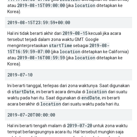
2019-08-15T09:00:00
location
atau
(jika
ditetapkan ke
Korea).
2019-08-15T23:59:59+00:00
2019-08-15
Hal ini tidak berarti akhir dari
kecuali jika acara
tersebut terjadi dalam zona waktu GMT. Google
start
Time
2019-08-
menginterpretasikan
sebagai
15T16:59:59-07:00
location
(jika
ditetapkan ke California)
2019-08-16T08:59:59
location
atau
(jika
ditetapkan ke
Korea).
2019-07-10
Ini berarti tanggal, terlepas dari zona waktunya. Saat digunakan
start
Date
location
di
, ini berarti acara dimulai di
dari suatu
end
Date
waktu pada hari itu. Saat digunakan di
, ini berarti
location
acara berakhir di
dari suatu waktu pada hari itu.
2019-07-20T00:00:00
2019-07-20
Hal ini berarti tengah malam di
untuk zona waktu
tempat berlangsungnya acara itu. Hal tersebut mungkin saja