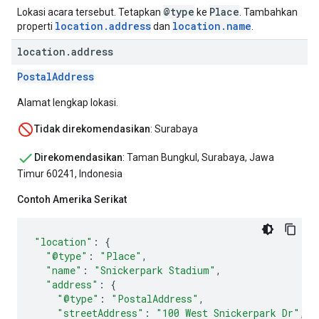
@type
Place
Lokasi acara tersebut. Tetapkan
ke
. Tambahkan
location.address
location.name
properti
dan
.
location
.
address
PostalAddress
Alamat lengkap lokasi.
Tidak direkomendasikan
: Surabaya
Direkomendasikan
: Taman Bungkul, Surabaya, Jawa
Timur 60241, Indonesia
Contoh Amerika Serikat
"location"
:
{
"@type"
:
"Place"
,
"name"
:
"Snickerpark Stadium"
,
"address"
:
{
"@type"
:
"PostalAddress"
,
"streetAddress"
:
"100 West Snickerpark Dr"
,