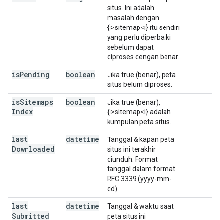
situs. Ini adalah
masalah dengan
{i>sitemap<i} itu sendiri
yang perlu diperbaiki
sebelum dapat
diproses dengan benar.
is
Pending
boolean
Jika true (benar), peta
situs belum diproses.
is
Sitemaps
boolean
Jika true (benar),
Index
{i>sitemap<i} adalah
kumpulan peta situs.
last
datetime
Tanggal & kapan peta
Downloaded
situs ini terakhir
diunduh. Format
tanggal dalam format
RFC 3339 (yyyy-mm-
dd).
last
datetime
Tanggal & waktu saat
Submitted
peta situs ini