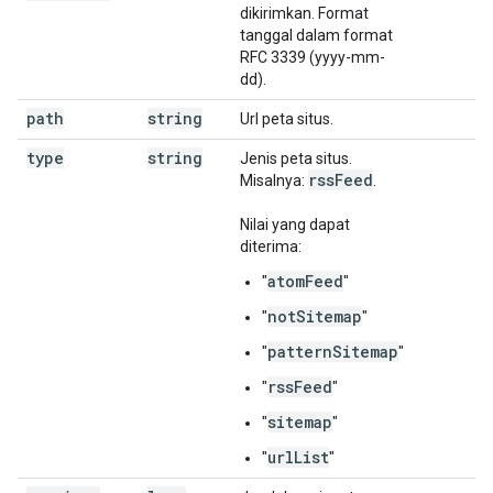
dikirimkan. Format
tanggal dalam format
RFC 3339 (yyyy-mm-
dd).
path
string
Url peta situs.
type
string
Jenis peta situs.
rss
Feed
Misalnya:
.
Nilai yang dapat
diterima:
atomFeed
"
"
notSitemap
"
"
patternSitemap
"
"
rssFeed
"
"
sitemap
"
"
urlList
"
"