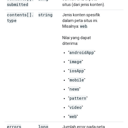
submitted
situs (dari jenis konten).
contents[]
.
string
Jenis konten spesifik
type
dalam peta situs ini.
web
Misalnya:
.
Nilai yang dapat
diterima:
androidApp
"
"
image
"
"
iosApp
"
"
mobile
"
"
news
"
"
pattern
"
"
video
"
"
web
"
"
errors
long
Jumlah error pada peta