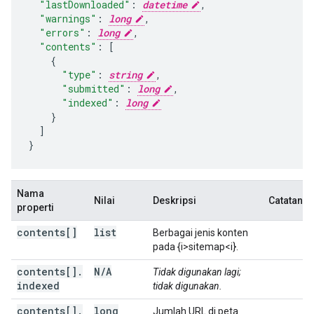
"lastDownloaded"
:
datetime
,
"warnings"
:
long
,
"errors"
:
long
,
"contents"
:
[
"type"
:
string
,
"submitted"
:
long
,
"indexed"
:
long
]
}
Nama
Nilai
Deskripsi
Catatan
properti
contents[]
list
Berbagai jenis konten
pada {i>sitemap<i}.
contents[]
.
N
/
A
Tidak digunakan lagi;
indexed
tidak digunakan.
contents[]
.
long
Jumlah URL di peta