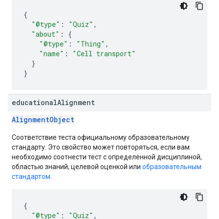
{
"@type"
:
"Quiz"
,
"about"
:
{
"@type"
:
"Thing"
,
"name"
:
"Cell transport"
}
}
educational
Alignment
AlignmentObject
Соответствие теста официальному образовательному
стандарту. Это свойство может повторяться, если вам
необходимо соотнести тест с определенной дисциплиной,
областью знаний, целевой оценкой или
образовательным
стандартом
.
{
"@type"
:
"Quiz"
,