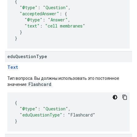
{
"@type"
:
"Question"
,
"acceptedAnswer"
:
{
"@type"
:
"Answer"
,
"text"
:
"cell membranes"
}
}
edu
Question
Type
Text
Тип вопроса. Вы должны использовать это постоянное
Flashcard
значение:
.
{
"@type"
:
"Question"
,
"eduQuestionType"
:
"
Flashcard
”
}