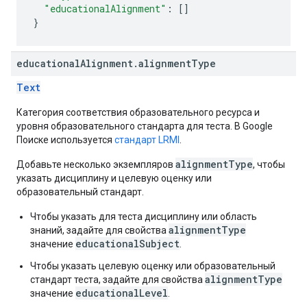
"educationalAlignment"
:
[]
}
educational
Alignment
.
alignment
Type
Text
Категория соответствия образовательного ресурса и
уровня образовательного стандарта для теста. В Google
Поиске используется
стандарт LRMI
.
alignmentType
Добавьте несколько экземпляров
, чтобы
указать дисциплину и целевую оценку или
образовательный стандарт.
Чтобы указать для теста дисциплину или область
alignmentType
знаний, задайте для свойства
educationalSubject
значение
.
Чтобы указать целевую оценку или образовательный
alignmentType
стандарт теста, задайте для свойства
educationalLevel
значение
.