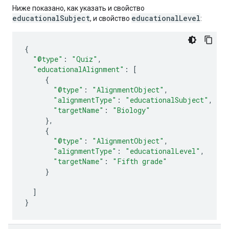
Ниже показано, как указать и свойство
educationalSubject
educationalLevel
, и свойство
:
{
"@type"
:
"Quiz"
,
"educationalAlignment"
:
[
{
"@type"
:
"AlignmentObject"
,
"alignmentType"
:
"educationalSubject"
,
"targetName"
:
"Biology"
},
{
"@type"
:
"AlignmentObject"
,
"alignmentType"
:
"educationalLevel"
,
"targetName"
:
"Fifth grade"
}
]
}