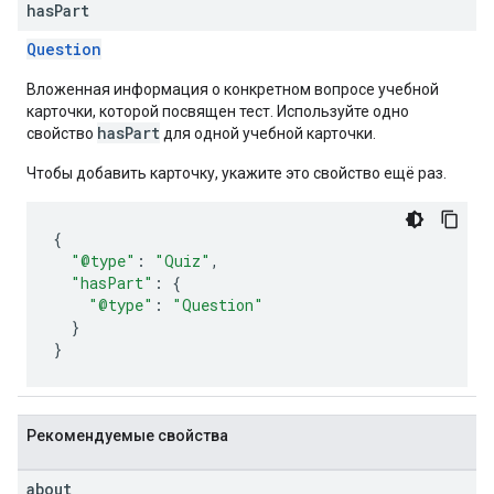
has
Part
Question
Вложенная информация о конкретном вопросе учебной
карточки, которой посвящен тест. Используйте одно
hasPart
свойство
для одной учебной карточки.
Чтобы добавить карточку, укажите это свойство ещё раз.
{
"@type"
:
"Quiz"
,
"hasPart"
:
{
"@type"
:
"Question"
}
}
Рекомендуемые свойства
about