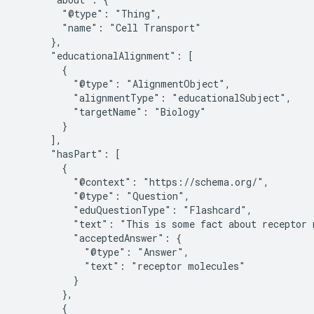
        "@type": "Thing",

        "name": "Cell Transport"

      },

      "educationalAlignment": [

        {

          "@type": "AlignmentObject",

          "alignmentType": "educationalSubject",

          "targetName": "Biology"

        }

      ],

      "hasPart": [

        {

          "@context": "https://schema.org/",

          "@type": "Question",

          "eduQuestionType": "Flashcard",

          "text": "This is some fact about receptor m
          "acceptedAnswer": {

            "@type": "Answer",

            "text": "receptor molecules"

          }

        },

        {
