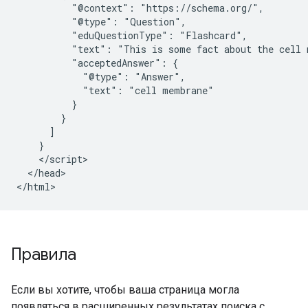
          "@context": "https://schema.org/",

          "@type": "Question",

          "eduQuestionType": "Flashcard",

          "text": "This is some fact about the cell 
          "acceptedAnswer": {

            "@type": "Answer",

            "text": "cell membrane"

          }

        }

      ]

    }

    </script>

  </head>

</html>
Правила
Если вы хотите, чтобы ваша страница могла
появляться в расширенных результатах поиска с