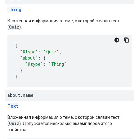
Thing
Вложенная информация о теме, с которой связан тест
Quiz
(
).
{
"@type"
:
"Quiz"
,
"about"
:
{
"@type"
:
"Thing"
}
}
about
.
name
Text
Вложенная информация о теме, с которой связан тест
Quiz
(
). Допускается несколько экземпляров этого
свойства.