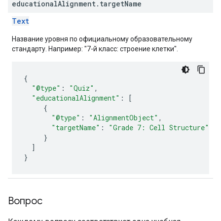
educational
Alignment
.
target
Name
Text
Название уровня по официальному образовательному
стандарту. Например: "7-й класс: строение клетки".
{
"@type"
:
"Quiz"
,
"educationalAlignment"
:
[
{
"@type"
:
"AlignmentObject"
,
"targetName"
:
"Grade 7: Cell Structure"
}
]
}
Вопрос